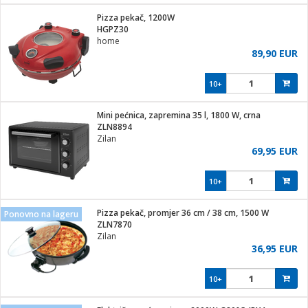
j
 stanice
Pizza pekač, 1200W
 hrane
HGPZ30
i
 pohrana
home
i
ji i oprema
89,90 EUR
ki aparati
glodare
prema
10+
odaci
ik
 oprema
je
rtphone
Mini pećnica, zapremina 35 l, 1800 W, crna
i program
ene
e
ZLN8894
e namjene
eđaje
phone
Zilan
ije
etar
am
69,95 EUR
te
erije
i
ram
nderi
10+
i zraka
je mesa
e
sat
čnice
Pizza pekač, promjer 36 cm / 38 cm, 1500 W
 iPhone
Ponovno na lageru
trošni materijal
er
oprema
 oprema
ZLN7870
anje
l
Zilan
so kavu
36,95 EUR
je
dodaci
spenzer
a
pis
10+
 Čistači