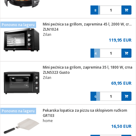
8
Mini pećnica sa grillom, zapremina 45 l, 2000 W, crna
Ponovno na lageru
ZLN1024
Zilan
119,95 EUR
4
Mini pećnica sa grilom, zapremina 35 l, 1800 W, crna
ZLN5323 Gusto
Zilan
69,95 EUR
6
Pekarska lopatica za pizzu sa sklopivom ručkom
Ponovno na lageru
GRT03
home
16,50 EUR