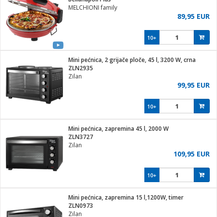
MELCHIONI family
89,95 EUR
10+
ga / Zdravlje
Mini pećnica, 2 grijače ploče, 45 l, 3200 W, crna
ZLN2935
Zilan
i za kosu
99,95 EUR
10+
i
Mini pećnica, zapremina 45 l, 2000 W
ZLN3727
Zilan
109,95 EUR
10+
Mini pećnica, zapremina 15 l,1200W, timer
ZLN0973
Zilan