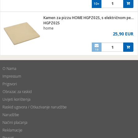
10+
Kamen za pizzu HOME HGPZ02S, s električnom pećnicom za pizzu
HGPZ02S
home
25,90 EUR
10
O Nama
Impressum
Prigovori
Obrazac za raskid
Uvijeti korištenja
Raskid ugovora / Otkazivanje narudžbe
Narudžbe
Načini plaćanja
Reklamacije
Povrati