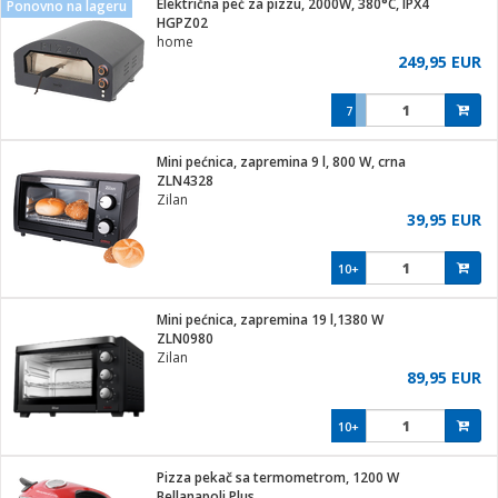
Električna peć za pizzu, 2000W, 380°C, IPX4
Ponovno na lageru
hinjski pribor
HGPZ02
home
Zabava
249,95 EUR
pretvaraći
če
na metar
ice/ostalo
7
i
/čistače
Mini pećnica, zapremina 9 l, 800 W, crna
ZLN4328
ika
Zilan
 noževe
39,95 EUR
mari i kutije
Exterijer
10+
/Vitrine
/osigurači
Mini pećnica, zapremina 19 l,1380 W
ZLN0980
plažu
Zilan
89,95 EUR
e
e
10+
ja
Pizza pekač sa termometrom, 1200 W
Bellanapoli Plus