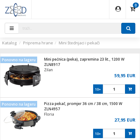
0
EĐAJI
PARATI
TI
IJA
i oprema
uređaji
ka
rane
i pribor
r - Analogija
ijal
Katalog
Priprema hrane
Mini štednjaci i pekači
 BULLET
r
i
G9 / G4
XVR
laptop
Mini pećnica (peka), zapremina 23 lit., 1200 W
Ponovno na lageru
r - IP
ZLN8917
ere
tiljke
Zilan
deo
59,95 EUR
je
a svjetla
x
jenje
essional
lati i pribor
10+
ači
a IP kamere
a grla
S2
blet ...
čnici
zor- IP
Pizza pekač, promjer 36 cm / 38 cm, 1500 W
Ponovno na lageru
e
 C
ZLN4957
Floria
ndroid
li
27,95 EUR
at
e
 dom
električne brave
10+
jeći
lušalice