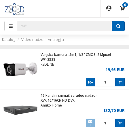
0
EĐAJI
PARATI
TI
IJA
i oprema
uređaji
ka
rane
i pribor
r - Analogija
ijal
Katalog
Video nadzor - Analogija
 BULLET
r
i
G9 / G4
XVR
laptop
Vanjska kamera , 5in1, 1/3" CMOS, 2 Mpixel
r - IP
WP-2328
ere
tiljke
REDLINE
deo
19,95 EUR
je
a svjetla
x
jenje
essional
lati i pribor
10+
ači
a IP kamere
a grla
S2
blet ...
čnici
zor- IP
16 kanalni snimač za video nadzor
e
 C
XVR 16/16CH HD DVR
Amiko Home
ndroid
li
132,70 EUR
at
e
 dom
električne brave
1
jeći
lušalice