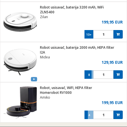
j
 stanice
Robot usisavač, baterija 3200 mAh, WiFi
 hrane
ZLN5400
i
 pohrana
Zilan
i
ji i oprema
199,95 EUR
ki aparati
glodare
prema
10+
odaci
ik
 oprema
je
rtphone
Robot usisavač, baterija 2000 mAh, HEPA filter
i program
ene
e
I2A
e namjene
eđaje
phone
Midea
ije
etar
am
129,95 EUR
te
erije
i
ram
nderi
8
i zraka
je mesa
e
sat
čnice
Robot, usisavač, WiFI, HEPA filter
 iPhone
trošni materijal
er
oprema
 oprema
Homerobot RV1000
anje
l
Amiko
so kavu
199,95 EUR
je
dodaci
spenzer
a
pis
4
 Čistači