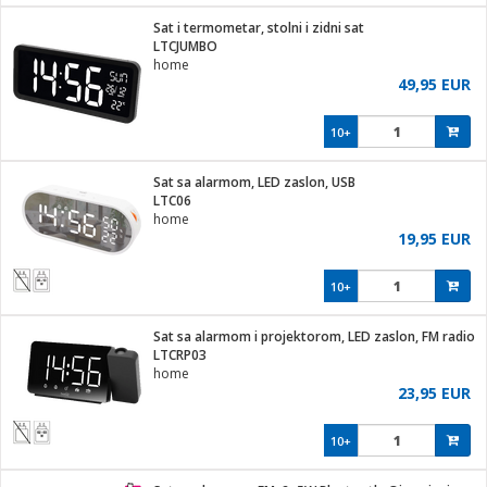
j
 stanice
Sat i termometar, stolni i zidni sat
 hrane
LTCJUMBO
i
 pohrana
home
i
ji i oprema
49,95 EUR
ki aparati
glodare
prema
10+
odaci
ik
 oprema
je
rtphone
Sat sa alarmom, LED zaslon, USB
i program
ene
e
LTC06
e namjene
eđaje
phone
home
ije
etar
am
19,95 EUR
te
erije
i
ram
nderi
10+
i zraka
je mesa
e
sat
čnice
Sat sa alarmom i projektorom, LED zaslon, FM radio
 iPhone
trošni materijal
er
oprema
 oprema
LTCRP03
anje
l
home
so kavu
23,95 EUR
je
dodaci
spenzer
a
pis
10+
 Čistači