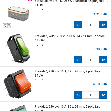
Sat sa alarmom, FM, 2x5W Bluetooth, Qi punjenje, LED zaslon
hinjski pribor
LTCR06
home
Zabava
19,95 EUR
pretvaraći
če
na metar
ice/ostalo
10+
i
/čistače
Prekidač, WIPP, 250 V~/ 10 A, 34 x 14 mm, 2 položaja
STV 04
ika
home
 noževe
3,90 EUR
mari i kutije
Exterijer
10+
/Vitrine
/osigurači
Prekidač, 250 V~/ 10 A, 32 x 26 mm, 2 položaja
STV 01
plažu
home
4,50 EUR
e
e
10+
ja
Prekidač, 250 V~/ 10 A, 32 x 26 mm, 2 položaja
STV 02