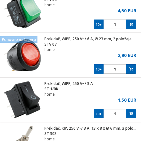
home
4,50 EUR
10+
ga / Zdravlje
Prekidač, WIPP, 250 V~/ 6 A, Ø 23 mm, 2 položaja
Ponovno na lageru
STV 07
home
i za kosu
2,90 EUR
10+
i
Prekidač, WIPP, 250 V~/ 3 A
ST 1/BK
home
1,50 EUR
10+
Prekidač, KIP, 250 V~/ 3 A, 13 x 8 x Ø 6 mm, 3 položaja
ST 303
home