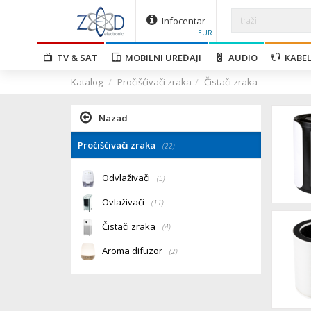
Infocentar
EUR
TV & SAT
MOBILNI UREĐAJI
AUDIO
KABEL
Katalog
Pročišćivači zraka
Čistači zraka
Nazad
Pročišćivači zraka
(22)
Odvlaživači
(5)
Ovlaživači
(11)
Čistači zraka
(4)
Aroma difuzor
(2)