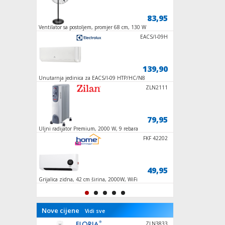
45,95
83,95
Ventilator sa postoljem, promjer 68 cm, 130 W
Ventilator stropni sa
ZLN7102
EACS/I-09H
259,95
139,90
000
Unutarnja jedinica za EACS/I-09 HTP/HC/N8
Grijalica sa halogen
ZLN6172
ZLN2111
13,95
79,95
Uljni radijator Premium, 2000 W, 9 rebara
UKP-4UNI
RC AirCo P
FKF 42202
14,60
49,95
,
Grijalica zidna, 42 cm širina, 2000W, WiFi
Grijač halogeni za gr
163mm
Nove cijene
Vidi sve
ST-05-400-
ZLN3833