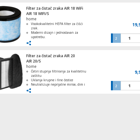
Filter za čistač zraka AIR 18 WiFi
Aparat za led - Ledomat, 1.1 lit, 10kg/24 
AIR 18 WIFI/S
100W
home
Visokokvalitetni HEPA filter za čišći
19,
zrak.
Moderni dizajn i jednostavan za
upotrebu.
2
Ventilator stupni, 50W, LED zaslon, 45°
Dimenzije Ø 174 x 140 mm, idealan
oscilacija
za različite prostorije.
WiFi funkcija i kontrola putem
mobilne aplikacije.
Filter za čistač zraka AIR 20
Osigurava svježiji i zdraviji zrak.
AIR 20/S
home
Četiri stupnja filtriranja za kvalitetnu
9,
zaštitu
Uklanja krupne i fine čestice
Neutralizuje neprijatne mirise, dim i
2
duvanski dim
Ubija bakterije i viruse pomoću UV-C
svjetla
Zamjenjiv i lako instaliran filter
dimenzija 65 x 95 x 40 mm
Ventilator zidni, promjer 18 cm, 30 W