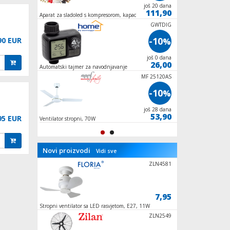
još 7 dana
još 20 dana
77,35
111,90
h,
Aparat za sladoled s kompresorom, kapacitet 1
Aparat za led - Ledom
lit., 90W
100W
ZLN1078
GWTDIG
-10
-10
90 EUR
%
%
još 28 dana
još 0 dana
62,95
26,00
Automatski tajmer za navodnjavanje
Ventilator stupni, 5
oscilacija
MF 25120AS
-10
%
još 28 dana
53,90
95 EUR
Ventilator stropni, 70W
Novi proizvodi
Vidi sve
WFM 2
ZLN4581
59,95
7,95
Stropni ventilator sa LED rasvjetom, E27, 11W
Grijalica zidna, kon
zaslon
ZLN3642
ZLN2549