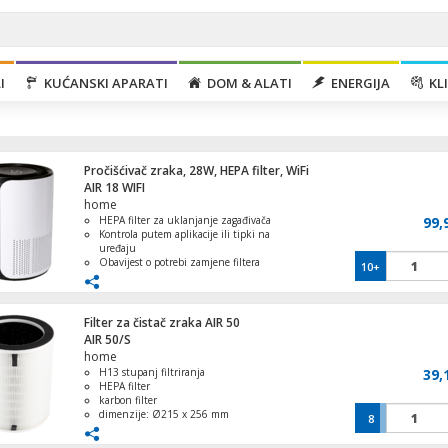
I
KUĆANSKI APARATI
DOM & ALATI
ENERGIJA
KLI
Pročišćivač zraka, 28W, HEPA filter, WiFi
AIR 18 WIFI
home
HEPA filter za uklanjanje zagađivača
99,
Kontrola putem aplikacije ili tipki na
uređaju
Obavijest o potrebi zamjene filtera
10+
Ventilator stupni, 40W, LED zaslon, 80°
Tri brzine ventilatora + anionski način
oscilacija
rada
Preporučena veličina sobe do 18m²
Filter za čistač zraka AIR 50
AIR 50/S
home
H13 stupanj filtriranja
39,
Aparat za slushy, kapacitet 2 lit., 200W
HEPA filter
karbon filter
dimenzije: Ø215 x 256 mm
8