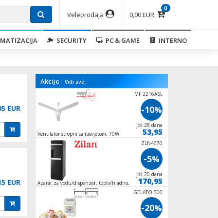
0
Veleprodaja
0,00 EUR
MATIZACIJA
SECURITY
PC & GAME
INTERNO
Akcije
Vidi sve
ZLN1117
MF 2216ASL
95 EUR
-10
-10
%
%
još 28 dana
još 28 dana
89,95
53,95
Ventilator stropni sa rasvjetom, 70W
Ventilator stupni, 4
oscilacija
ZLN4819
ZLN4670
-10
-5
%
%
još 9 dana
još 20 dana
215,95
170,95
15 EUR
Aparat za vodu/dispenzer, toplo/hladno,
Aparat za slushy, kap
500/85W
IM1200
GELATO-500
-10
-20
%
%