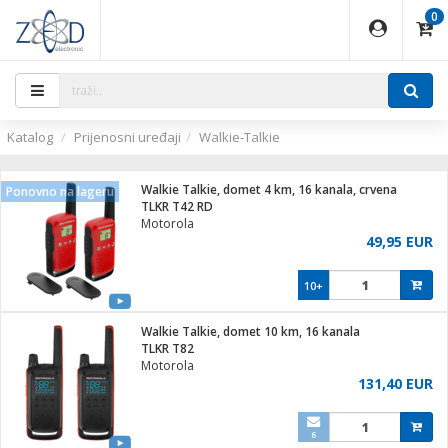
0
EĐAJI
PARATI
TI
IJA
i oprema
uređaji
ka
rane
i pribor
r - Analogija
ijal
Katalog
Prijenosni uređaji
Walkie-Talkie
 BULLET
r
i
G9 / G4
XVR
laptop
Walkie Talkie, domet 4 km, 16 kanala, crvena
Ponovno na lageru
r - IP
TLKR T42 RD
ere
tiljke
Motorola
deo
49,95 EUR
je
a svjetla
x
jenje
essional
lati i pribor
10+
ači
a IP kamere
a grla
S2
blet ...
čnici
zor- IP
Walkie Talkie, domet 10 km, 16 kanala
e
 C
TLKR T82
Motorola
ndroid
li
131,40 EUR
at
e
 dom
električne brave
6
jeći
lušalice