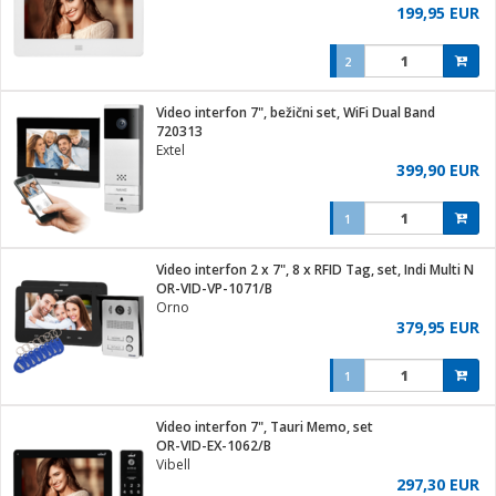
199,95 EUR
2
Video interfon 7", bežični set, WiFi Dual Band
720313
Extel
399,90 EUR
1
Video interfon 2 x 7", 8 x RFID Tag, set, Indi Multi N
OR-VID-VP-1071/B
Orno
379,95 EUR
1
Video interfon 7", Tauri Memo, set
OR-VID-EX-1062/B
Vibell
297,30 EUR