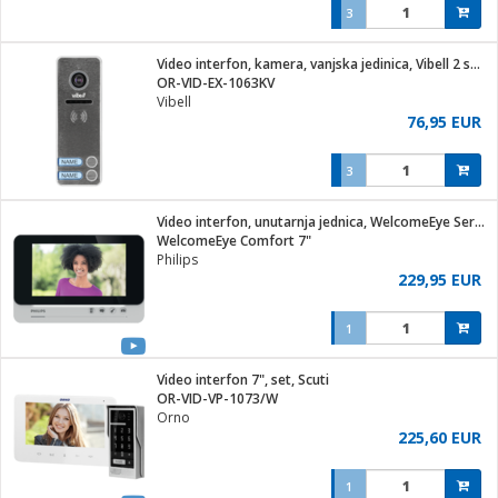
3
Video interfon, kamera, vanjska jedinica, Vibell 2 series
OR-VID-EX-1063KV
Vibell
76,95 EUR
3
Video interfon, unutarnja jednica, WelcomeEye Series
WelcomeEye Comfort 7"
Philips
229,95 EUR
1
Video interfon 7", set, Scuti
OR-VID-VP-1073/W
Orno
225,60 EUR
1