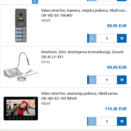
Video interfon, kamera, vanjska jedinica, Vibell series
OR-VID-EX-1064KV
Vibell
89,95 EUR
2
Interkom, žični, dvosmjerna komunikacija, Securit
OR-IK-LY-931
Orno
69,00 EUR
2
Video interfon, unutarnja jedinica, Vibell series
OR-VID-EX-1057MV/B
Vibell
119,45 EUR
1