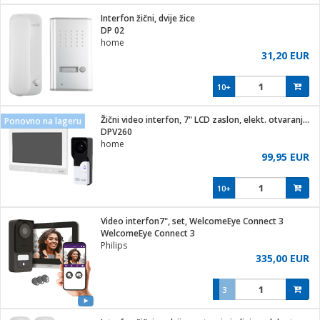
j
 stanice
Interfon žični, dvije žice
 hrane
DP 02
i
 pohrana
home
i
ji i oprema
31,20 EUR
ki aparati
glodare
prema
10+
odaci
ik
 oprema
je
rtphone
Žični video interfon, 7" LCD zaslon, elekt. otvaranje vrata
Ponovno na lageru
i program
ene
e
DPV260
e namjene
eđaje
phone
home
ije
etar
am
99,95 EUR
te
erije
i
ram
nderi
10+
i zraka
je mesa
e
sat
čnice
Video interfon7", set, WelcomeEye Connect 3
 iPhone
trošni materijal
er
oprema
 oprema
WelcomeEye Connect 3
anje
l
Philips
so kavu
335,00 EUR
je
dodaci
spenzer
a
pis
3
 Čistači