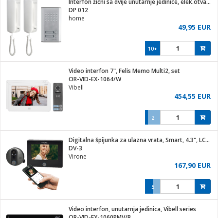
Interfon žični sa dvije unutarnje jedinice, elek.otvaranje
hinjski pribor
DP 012
home
Zabava
49,95 EUR
pretvaraći
če
na metar
ice/ostalo
10+
i
/čistače
Video interfon 7", Felis Memo Multi2, set
OR-VID-EX-1064/W
ika
Vibell
 noževe
454,55 EUR
mari i kutije
Exterijer
2
/Vitrine
/osigurači
Digitalna špijunka za ulazna vrata, Smart, 4.3", LCD, WiFi
DV-3
plažu
Virone
167,90 EUR
e
e
5
ja
Video interfon, unutarnja jedinica, Vibell series
OR-VID-EX-1060PMV/B