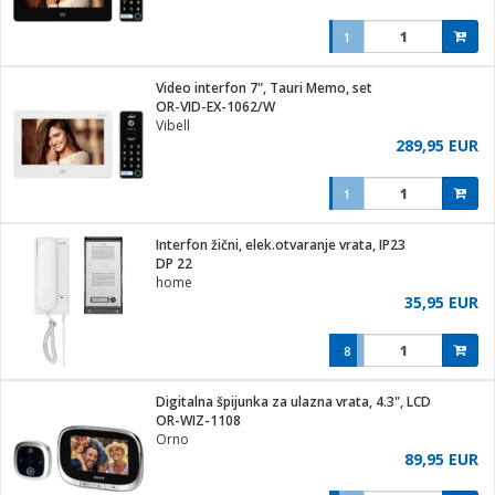
1
Video interfon 7", Tauri Memo, set
OR-VID-EX-1062/W
Vibell
289,95 EUR
1
Interfon žični, elek.otvaranje vrata, IP23
DP 22
home
35,95 EUR
8
Digitalna špijunka za ulazna vrata, 4.3", LCD
OR-WIZ-1108
Orno
89,95 EUR