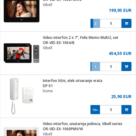
Vibell
199,95 EUR
3
ga / Zdravlje
Video interfon 2 x 7", Felis Memo Multi2, set
OR-VID-EX-1064/B
Vibell
i za kosu
454,55 EUR
1
i
Interfon žični, elek.otvaranje vrata
DP 01
home
25,90 EUR
10+
Video interfon, unutarnja jedinica, Vibell series
OR-VID-EX-1060PMV/W
Vibell