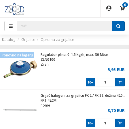
0
EĐAJI
PARATI
TI
IJA
i oprema
uređaji
ka
rane
i pribor
r - Analogija
ijal
Katalog
Grijalice
Oprema za grijalice
 BULLET
r
i
G9 / G4
XVR
laptop
Regulator plina, 0-1.5 kg/h, max. 30 Mbar
Ponovno na lageru
r - IP
ZLN0100
ere
tiljke
Zilan
deo
5,95 EUR
je
a svjetla
x
jenje
essional
lati i pribor
10+
ači
a IP kamere
a grla
S2
blet ...
čnici
zor- IP
Grijač halogeni za grijalicu FK 2 / FK 22, dužina 420mm
e
 C
FKT 42CM
home
ndroid
li
3,70 EUR
at
e
 dom
električne brave
10+
jeći
lušalice