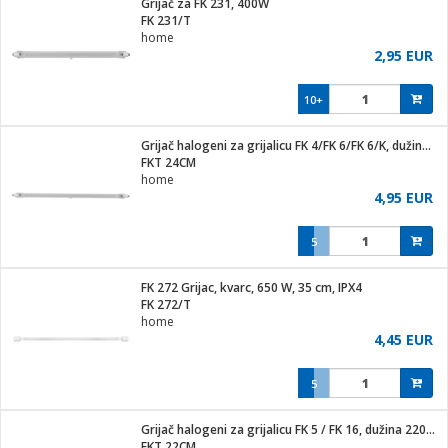
Grijač za FK 231, 400W
hinjski pribor
FK 231/T
home
Zabava
2,95 EUR
pretvaraći
če
na metar
ice/ostalo
10+
i
/čistače
Grijač halogeni za grijalicu FK 4/FK 6/FK 6/K, dužina 240mm
FKT 24CM
ika
home
 noževe
4,95 EUR
mari i kutije
Exterijer
5
/Vitrine
/osigurači
FK 272 Grijac, kvarc, 650 W, 35 cm, IPX4
FK 272/T
plažu
home
4,45 EUR
e
e
5
ja
Grijač halogeni za grijalicu FK 5 / FK 16, dužina 220mm
FKT 22CM