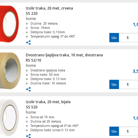
Izolir traka, 20 met, crvena
Ventilator stupni, 40W, LED zaslon, 80°
SS 220
oscilacija
home
Dužina: 20 metara.
1,
Širina: 19mm.
Debljina trake: 0,13mm.
Temperaturni opseg: 0° do +90°.
10+
Visoka adhezija i fleksibilnost.
Dvostrano ljepljiva traka, 10 met, dvostrana
RS 52/10
home
Dvostrano ljepljiva traka
3,
Širina trake: 50 mm
Debljina trake: 0.13 mm
Dužina trake: 10 metara
10+
Platneno ojačanje, velika otpornost na
kidanje
Izolir traka, 20 met, bijela
SS 520
home
Širina od 19 mm.
1,
Dužina od 20 metara.
Produžni kabel, 8 utičnica, 3 x 1.0 mm²,
Temperaturni opseg od 0° do +90°.
1.5met
Debljina trake iznosi 0.13 mm.
10+
Izdržljiva i lako rastezljiva.