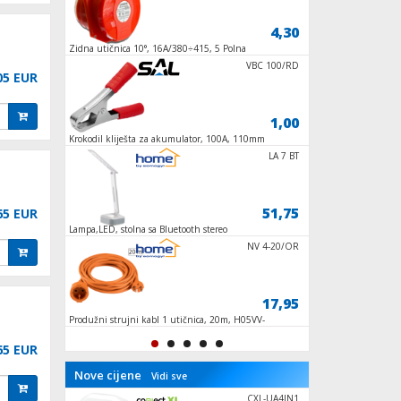
29,95
4,30
X4
Zidna utičnica 10°, 16A/380÷415, 5 Polna
Ručna svjetiljka, LE
(3P+N+E), IP44
3203-RKP/2
VBC 100/RD
05 EUR
2,90
1,00
Krokodil kliješta za akumulator, 100A, 110mm
Razvodna kutija rigi
39169
LA 7 BT
469,95
51,75
65 EUR
65
Lampa,LED, stolna sa Bluetooth stereo
Zidni ormarić s tran
zvučnikom
400x300x165, IP65
18650
NV 4-20/OR
4,90
17,95
komad
Produžni strujni kabl 1 utičnica, 20m, H05VV-
Baterija akumulators
F, orange
65 EUR
Nove cijene
Vidi sve
NV 6K/WH/1
CXL-UA4IN1