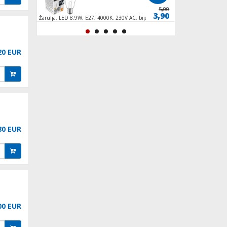
15,95
5,00
14,95
3,90
ija
Žarulja, LED 8.9W, E27, 4000K, 230V AC, bijela
Žarulja,LED,4.5W,E1
svjetlost
bijela svjetlost
20 EUR
80 EUR
00 EUR