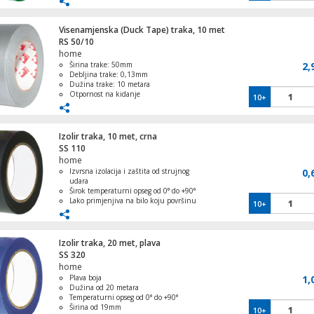
pričvršćivanje
Visenamjenska (Duck Tape) traka, 10 met
RS 50/10
home
Produžni kabel, 6 utičnice, prekidač,
Širina trake: 50mm
2,
1.5mm²,1.5 met, bijeli
Debljina trake: 0,13mm
Dužina trake: 10 metara
Otpornost na kidanje
10+
Dobra ljepljiva svojstva
Reflektor LED sa solarnim panelom 4.5W,
Izolir traka, 10 met, crna
detekcija pokreta
SS 110
home
Izvrsna izolacija i zaštita od strujnog
0,
udara
Širok temperaturni opseg od 0° do +90°
Produžni kabel sa 2 x Schuko utičnice + 2
Lako primjenjiva na bilo koju površinu
10+
USB, ugradbena
Dimenzije prilagodljive različitim
potrebama
Crna boja idealna za estetske zahtjeve
Izolir traka, 20 met, plava
SS 320
home
Lampa, LED, stolna, za dječije sobe, psić
Plava boja
1,
Dužina od 20 metara
Temperaturni opseg od 0° do +90°
Širina od 19mm
10+