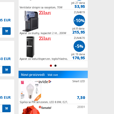
još 27 dana
još 27 dana
89,95
53,95
Ventilator stropni sa rasvjetom, 70W
Ventilator stupni, 4
oscilacija
ZLN4819
-10
05 EUR
%
još 8 dana
215,95
Aparat za slushy, kapacitet 2 lit., 200W
ZLN4670
-5
%
još 19 dana
170,95
50 EUR
Aparat za vodu/dispenzer, toplo/hladno,
500/85W
Novi proizvodi
Vidi sve
NV 18/WH
Smart LED
5,90
7,50
05 EUR
Sijalica sa PIR senzorom, LED 8.8W, E27,
Strujni razdjeljnik, 
4000K
NEB-HLP-00
23331