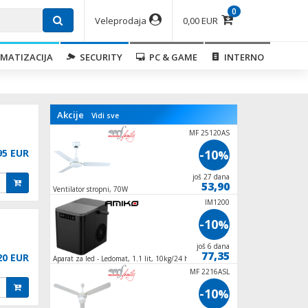
0
Veleprodaja
0,00 EUR
MATIZACIJA
SECURITY
PC & GAME
INTERNO
Akcije
Vidi sve
GELATO-500
MF 25120AS
95 EUR
-20
-10
%
%
još 19 dana
još 27 dana
111,90
53,90
et 1
Ventilator stropni, 70W
Aparat za sladoled s
lit., 90W
ZLN1078
IM1200
-10
-10
%
%
još 27 dana
još 6 dana
62,95
77,35
20 EUR
Aparat za led - Ledomat, 1.1 lit, 10kg/24 h,
Ventilator stupni, 5
100W
oscilacija
ZLN1117
MF 2216ASL
-10
-10
%
%