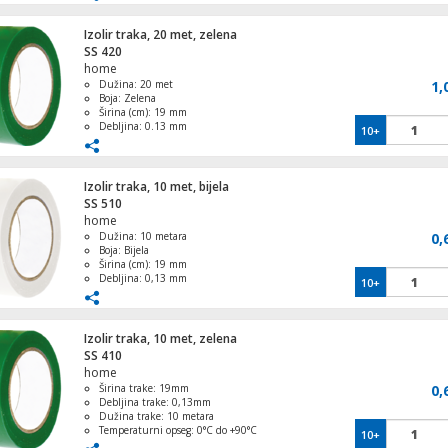
Izolir traka, 20 met, zelena
SS 420
Naglavna svjetiljka, 400 lm, 300 mAh, IP
home
Dužina: 20 met
1,
Boja: Zelena
Širina (cm): 19 mm
Debljina: 0.13 mm
10+
Temperaturni raspon: 0° do +90°
Razvodna kutija podžbuk 200x130, IP30
Izolir traka, 10 met, bijela
SS 510
home
Dužina: 10 metara
0,
Boja: Bijela
Zidni ormarić MAGNA 1000x754x322, IP
Širina (cm): 19 mm
Debljina: 0,13 mm
10+
Temperaturni opseg: 0° do +90°
Izolir traka, 10 met, zelena
SS 410
Baterija akumulatorska, 3.7 V / 2 Ah, 1 
home
Širina trake: 19mm
0,
Debljina trake: 0,13mm
Dužina trake: 10 metara
Temperaturni opseg: 0°C do +90°C
10+
Izolacijska sposobnost i čvrsto