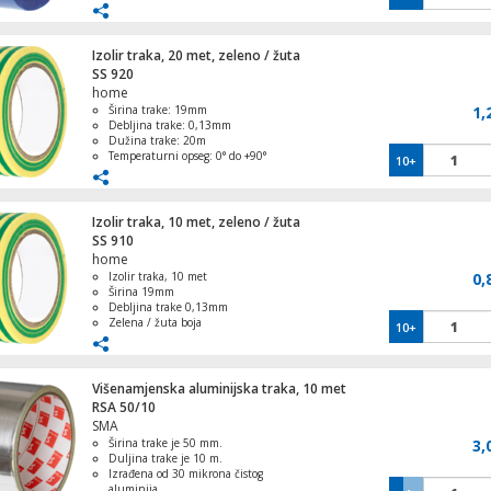
Izdržljiva i dugotrajna ljepljivost
Reflektor LED sa solarnim panelom, detekc
Izolir traka, 20 met, zeleno / žuta
pokreta, 300lm
SS 920
home
Širina trake: 19mm
1,
Debljina trake: 0,13mm
Dužina trake: 20m
Temperaturni opseg: 0° do +90°
10+
Visokokvalitetan materijal, prilagodljiva
i jednostavna upotreba
Izolir traka, 10 met, zeleno / žuta
SS 910
home
Izolir traka, 10 met
0,
Širina 19mm
Debljina trake 0,13mm
Zelena / žuta boja
10+
Temperaturni opseg 0° do +90°
Višenamjenska aluminijska traka, 10 met
RSA 50/10
SMA
Širina trake je 50 mm.
3,
Duljina trake je 10 m.
Izrađena od 30 mikrona čistog
aluminija.