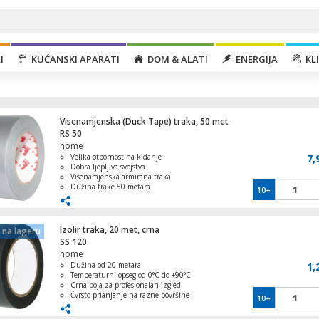
I
KUĆANSKI APARATI
DOM & ALATI
ENERGIJA
KLI
Visenamjenska (Duck Tape) traka, 50 met
RS 50
home
Velika otpornost na kidanje
7,
Dobra ljepljiva svojstva
Visenamjenska armirana traka
Dužina trake 50 metara
10+
Aparat za sladoled s kompresorom, kapacit
Srebrna boja
lit., 90W
Izolir traka, 20 met, crna
na lageru
SS 120
home
Dužina od 20 metara
1,
Ventilator stupni, 50W, LED zaslon, 45°
Temperaturni opseg od 0°C do +90°C
oscilacija
Crna boja za profesionalan izgled
Čvrsto prianjanje na razne površine
10+
Jednostavna primjena za brzo
korištenje