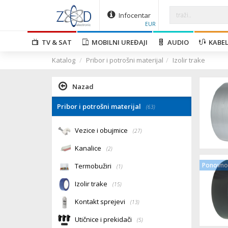
Infocentar
EUR
TV & SAT
MOBILNI UREĐAJI
AUDIO
KABEL
Katalog
Pribor i potrošni materijal
Izolir trake
Nazad
Pribor i potrošni materijal
(63)
Vezice i obujmice
(27)
Kanalice
(2)
Ponovno 
Termobužiri
(1)
Izolir trake
(15)
Kontakt sprejevi
(13)
Utičnice i prekidači
(5)