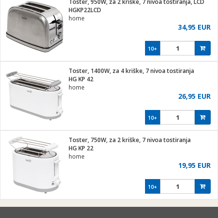
Toster, 950W, za 2 kriške, 7 nivoa tostiranja, LCD
hinjski pribor
HGKP22LCD
home
Zabava
34,95 EUR
pretvaraći
če
na metar
ice/ostalo
10+
i
/čistače
Toster, 1400W, za 4 kriške, 7 nivoa tostiranja
HG KP 42
ika
home
 noževe
26,95 EUR
mari i kutije
Exterijer
10+
/Vitrine
/osigurači
Toster, 750W, za 2 kriške, 7 nivoa tostiranja
HG KP 22
plažu
home
19,95 EUR
e
e
10+
ja