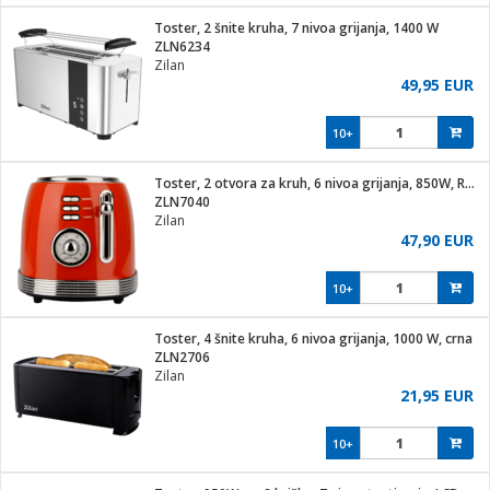
j
 stanice
Toster, 2 šnite kruha, 7 nivoa grijanja, 1400 W
 hrane
ZLN6234
i
 pohrana
Zilan
i
ji i oprema
49,95 EUR
ki aparati
glodare
prema
10+
odaci
ik
 oprema
je
rtphone
Toster, 2 otvora za kruh, 6 nivoa grijanja, 850W, Retro
i program
ene
e
ZLN7040
e namjene
eđaje
phone
Zilan
ije
etar
am
47,90 EUR
te
erije
i
ram
nderi
10+
i zraka
je mesa
e
sat
čnice
Toster, 4 šnite kruha, 6 nivoa grijanja, 1000 W, crna
 iPhone
trošni materijal
er
oprema
 oprema
ZLN2706
anje
l
Zilan
so kavu
21,95 EUR
je
dodaci
spenzer
a
pis
10+
 Čistači