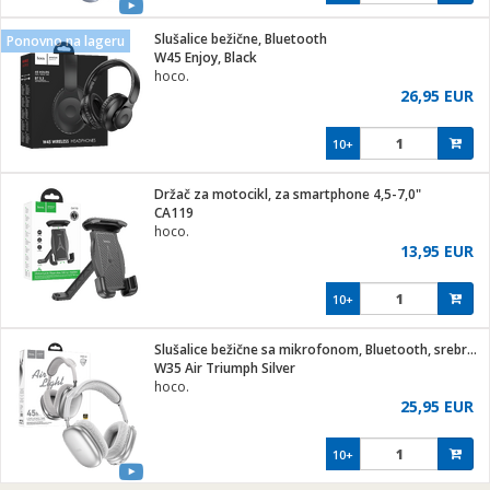
Slušalice bežične, Bluetooth
Ponovno na lageru
W45 Enjoy, Black
hoco.
26,95 EUR
10+
Držač za motocikl, za smartphone 4,5-7,0"
CA119
hoco.
13,95 EUR
10+
Slušalice bežične sa mikrofonom, Bluetooth, srebrena
W35 Air Triumph Silver
hoco.
25,95 EUR
10+