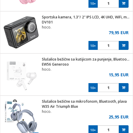
10+
Sportska kamera, 1.3"/ 2" IPS LCD, 4K UHD, WiFi, microSD
DV101
hoco.
79,95 EUR
10+
Slušalice bežične sa kutijicom za punjenje, Bluetooth
EW56 Generoso
hoco.
15,95 EUR
10+
Slušalice bežične sa mikrofonom, Bluetooth, plava
W35 Air Triumph Blue
hoco.
25,95 EUR
10+