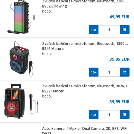
Zvučnik bežični sa mikrofonom, Bluetooth, 2200 mAh
hinjski pribor
BS52 Billowing
hoco.
Zabava
49,95 EUR
pretvaraći
če
na metar
ice/ostalo
10+
i
/čistače
Zvučnik bežični sa mikrofonom, Bluetooth, 1800 mAh
BS46 Mature
ika
hoco.
 noževe
39,95 EUR
mari i kutije
Exterijer
10+
/Vitrine
/osigurači
Zvučnik bežični sa mikrofonom, Bluetooth, 10 W, FM,USB,AUX
BS37 Dancer
plažu
hoco.
39,95 EUR
e
e
10+
ja
Auto kamera, 4 Mpxiel, Dual Camera, 2K, GPS, WiFi
DV12