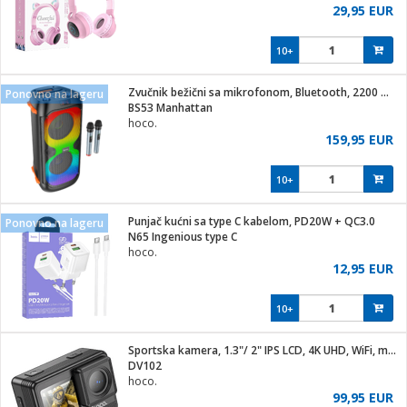
29,95 EUR
10+
Zvučnik bežični sa mikrofonom, Bluetooth, 2200 mAh
Ponovno na lageru
BS53 Manhattan
hoco.
159,95 EUR
10+
Punjač kućni sa type C kabelom, PD20W + QC3.0
Ponovno na lageru
N65 Ingenious type C
hoco.
12,95 EUR
10+
Sportska kamera, 1.3"/ 2" IPS LCD, 4K UHD, WiFi, microSD
DV102
hoco.
99,95 EUR