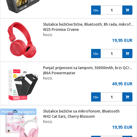
10+
Slušalice bežične/žične, Bluetooth, 8h rada, mikrofon
W25 Promise Crvene
hoco.
19,95 EUR
10+
Punjač prijenosni sa lampom, 50000mAh, brzi QC/PD, 3A
J86A Powermaster
hoco.
49,95 EUR
10+
Slušalice bežične sa mikrofonom, Bluetooth
Ponovno na lageru
W42 Cat Ears, Cherry Blossom
hoco.
19,95 EUR