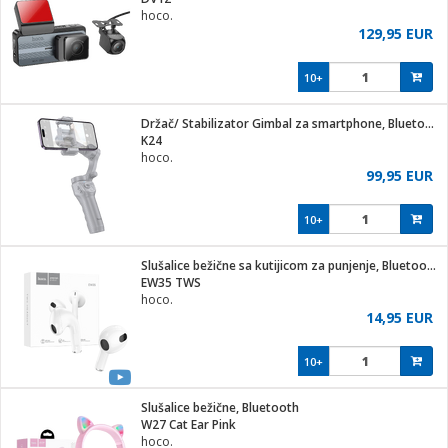
hoco.
129,95 EUR
10+
ga / Zdravlje
Držač/ Stabilizator Gimbal za smartphone, Bluetooth
K24
hoco.
i za kosu
99,95 EUR
10+
i
Slušalice bežične sa kutijicom za punjenje, Bluetooth
EW35 TWS
hoco.
14,95 EUR
10+
Slušalice bežične, Bluetooth
W27 Cat Ear Pink
hoco.