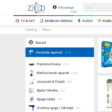
Infocentar
EUR
TV & SAT
MOBILNI UREĐAJI
AUDIO
KABEL
Katalog
Mikro
Nazad
Kućanski aparati
(549)
Priprema hrane
(175)
Mali kućanski aparati
(126)
Usisavači & Čistači
(56)
Bijela Tehnika
(52)
Njega rublja
(47)
Osobna njega / Zdravlje
(93)