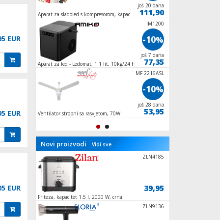
još 9 dana
još 20 dana
215,95
111,90
Aparat za sladoled s kompresorom, kapacitet 1
Aparat za slushy, kap
lit., 90W
ZLN1117
IM1200
-10
-10
95 EUR
%
%
još 28 dana
još 7 dana
89,95
77,35
Aparat za led - Ledomat, 1.1 lit, 10kg/24 h,
Ventilator stupni, 4
100W
oscilacija
MF 2216ASL
-10
%
još 28 dana
53,95
95 EUR
Ventilator stropni sa rasvjetom, 70W
Novi proizvodi
Vidi sve
HGF28500
ZLN4185
8,95
39,95
05 EUR
 500
Friteza, kapacitet 1.5 l, 2000 W, crna
Glačalo na paru, 220
HGPZ30
ZLN9136