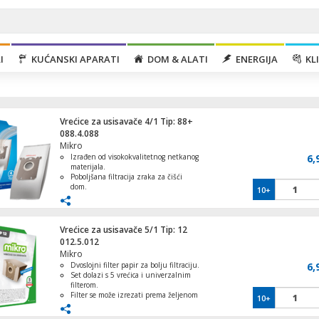
I
KUĆANSKI APARATI
DOM & ALATI
ENERGIJA
KLI
Vrećice za usisavače 4/1 Tip: 88+
088.4.088
Mikro
Izrađen od visokokvalitetnog netkanog
6,
materijala.
Poboljšana filtracija zraka za čišći
dom.
10+
Aparat za vodu/dispenzer, toplo/hladno,
Otporan na oštre predmete poput
500/85W
stakla.
Ujednačena usisna snaga u svim
fazama.
Vrećice za usisavače 5/1 Tip: 12
Dulji vijek trajanja od papirnatih
012.5.012
vrećica.
Mikro
Dvoslojni filter papir za bolju filtraciju.
6,
Automatski tajmer za navodnjavanje
Set dolazi s 5 vrećica i univerzalnim
filterom.
Filter se može izrezati prema željenom
10+
obliku.
Preporučena promjena filtera nakon