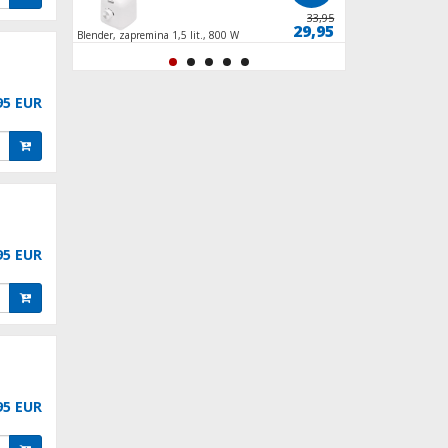
99,95
33,95
89,95
29,95
00W,
Blender, zapremina 1,5 lit., 800 W
Rashladna vinska vit
95 EUR
95 EUR
95 EUR