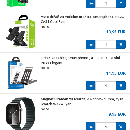
10+
Auto držač za mobilne uređaje, smartphone, navigacija
CA31 Cool Run
hoco.
13,95 EUR
10+
Držač za tablet, smartphone , 4.7" - 10.5", stolni
PH49 Elegant
hoco.
11,95 EUR
10+
Magnetni remen za iWatch, 42/44/45/49mm, cyan
iWatch WA24 Cyan
hoco.
9,95 EUR
10+