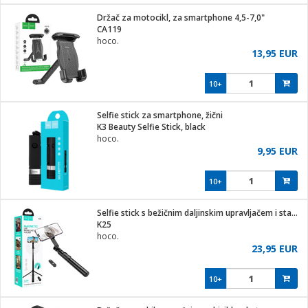
j
 stanice
Držač za motocikl, za smartphone 4,5-7,0"
 hrane
CA119
i
 pohrana
hoco.
i
ji i oprema
13,95 EUR
ki aparati
glodare
prema
10+
odaci
ik
 oprema
je
rtphone
Selfie stick za smartphone, žični
i program
ene
e
K3 Beauty Selfie Stick, black
e namjene
eđaje
phone
hoco.
ije
etar
am
9,95 EUR
te
erije
i
ram
nderi
10+
i zraka
je mesa
e
sat
čnice
Selfie stick s bežičnim daljinskim upravljačem i stativom
 iPhone
trošni materijal
er
oprema
 oprema
K25
anje
l
hoco.
so kavu
23,95 EUR
je
dodaci
spenzer
a
pis
10+
 Čistači