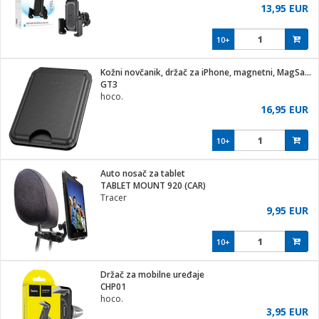
13,95 EUR
10+
Kožni novčanik, držač za iPhone, magnetni, MagSafe
GT3
hoco.
16,95 EUR
10+
Auto nosač za tablet
TABLET MOUNT 920 (CAR)
Tracer
9,95 EUR
10+
Držač za mobilne uređaje
CHP01
hoco.
3,95 EUR