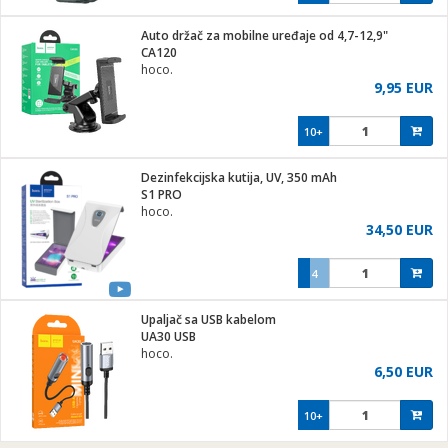
Auto držač za mobilne uređaje od 4,7-12,9"
CA120
hoco.
9,95 EUR
10+
Dezinfekcijska kutija, UV, 350 mAh
S1 PRO
hoco.
34,50 EUR
4
Upaljač sa USB kabelom
UA30 USB
hoco.
6,50 EUR
10+