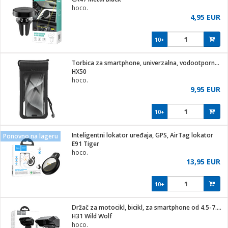
hoco.
4,95 EUR
10+
ga / Zdravlje
Torbica za smartphone, univerzalna, vodootporna, IPx8
HX50
hoco.
i za kosu
9,95 EUR
10+
i
Inteligentni lokator uređaja, GPS, AirTag lokator
Ponovno na lageru
E91 Tiger
hoco.
13,95 EUR
10+
Držač za motocikl, bicikl, za smartphone od 4.5-7.0"
H31 Wild Wolf
hoco.