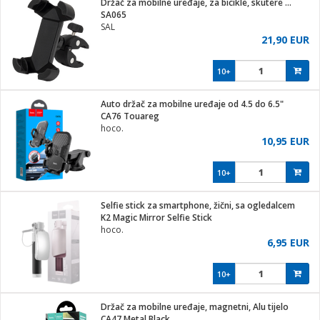
Držač za mobilne uređaje, za bicikle, skutere ...
hinjski pribor
SA065
SAL
Zabava
21,90 EUR
pretvaraći
če
na metar
ice/ostalo
10+
i
/čistače
Auto držač za mobilne uređaje od 4.5 do 6.5"
CA76 Touareg
ika
hoco.
 noževe
10,95 EUR
mari i kutije
Exterijer
10+
/Vitrine
/osigurači
Selfie stick za smartphone, žični, sa ogledalcem
K2 Magic Mirror Selfie Stick
plažu
hoco.
6,95 EUR
e
e
10+
ja
Držač za mobilne uređaje, magnetni, Alu tijelo
CA47 Metal Black