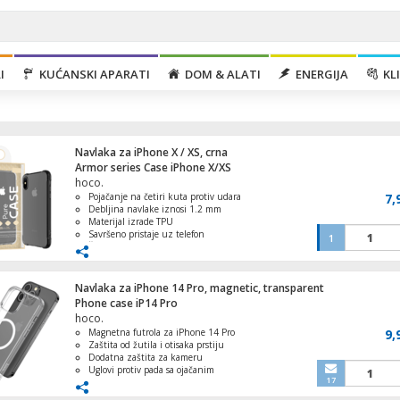
I
KUĆANSKI APARATI
DOM & ALATI
ENERGIJA
KLI
Navlaka za iPhone X / XS, crna
Armor series Case iPhone X/XS
hoco.
Pojačanje na četiri kuta protiv udara
7,
Debljina navlake iznosi 1.2 mm
Materijal izrade TPU
Savršeno pristaje uz telefon
1
Ventilator stupni, 50W, LED zaslon, 45°
Štiti telefon od prašine i udara
oscilacija
Navlaka za iPhone 14 Pro, magnetic, transparent
Phone case iP14 Pro
hoco.
Magnetna futrola za iPhone 14 Pro
9,
Ventilator stropni sa rasvjetom, 70W
Zaštita od žutila i otisaka prstiju
Dodatna zaštita za kameru
Uglovi protiv pada sa ojačanim
17
materijalom
Podržava MagSafe punjenje