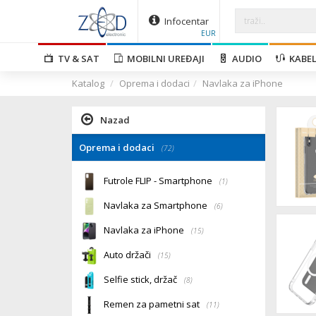
Infocentar
EUR
TV & SAT
MOBILNI UREĐAJI
AUDIO
KABEL
Katalog
Oprema i dodaci
Navlaka za iPhone
Nazad
Oprema i dodaci
(72)
Futrole FLIP - Smartphone
(1)
Navlaka za Smartphone
(6)
Navlaka za iPhone
(15)
Auto držači
(15)
Selfie stick, držač
(8)
Remen za pametni sat
(11)