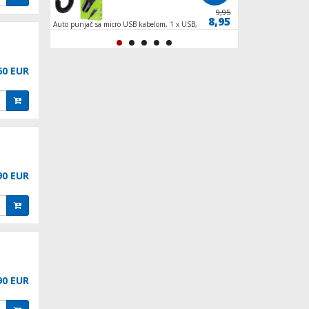
14,95
9,95
9,95
8,95
th, 85
Auto punjač sa micro USB kabelom, 1 x USB,
Punjač kučni, unive
2.4 A max.
USB,2.4 A
60 EUR
90 EUR
90 EUR