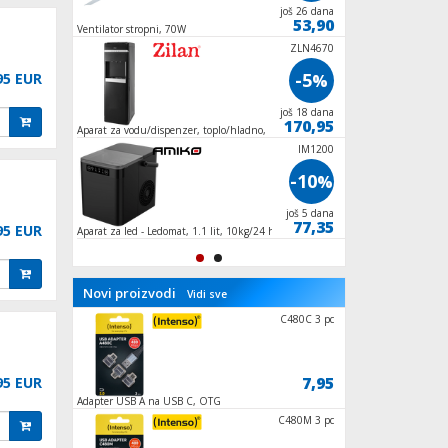
još 18 dana
još 26 dana
111,90
53,90
et 1
Ventilator stropni, 70W
Aparat za sladoled s
lit., 90W
ZLN4670
-5
95 EUR
%
još 18 dana
170,95
Aparat za vodu/dispenzer, toplo/hladno,
500/85W
IM1200
-10
%
još 5 dana
77,35
95 EUR
Aparat za led - Ledomat, 1.1 lit, 10kg/24 h,
100W
Novi proizvodi
Vidi sve
Y12 Titani
C480C 3 pc
49,95
7,95
95 EUR
h,
Adapter USB A na USB C, OTG
Zvučnik bežični, Blu
10h
SA 2000Qi
C480M 3 pc