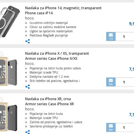
Navlaka za iPhone 14, magnetic, transparent
Aparat za sladoled s kompresorom, kapacit
Phone case iP14
lit., 90W
hoco.
Izuzetno izdržljiv materijal
9,
Okvir za zaštitu mobilne kamere
Uglovi sa ojačanim materijalom
Podržava MagSafe punjenje
13
Zaštita od žutila i otisaka prstiju
Navlaka za iPhone X / XS, transparent
Armor series Case iPhone X/XS
hoco.
Pojačanje na četiri kuta protiv udara.
7,
Materijal izrade TPU.
Debljina navlake od 1.2 mm.
Štiti telefon od prašine, ogrebotina i
50+
udara.
Savršeno pristaje uz iPhone X / XS.
Navlaka za iPhone XR, crna
Armor series Case iPhone XR
hoco.
Pojačanje na četiri kuta
7,
Materijal izrade TPU
Pametni sat, 1.96" zaslon, Dual Bluetoot
Zaštita od prašine, ogrebotina i udara
IP67
Savršeno pristajanje uz telefon
50+
Jednostavno umetanje i vađenje