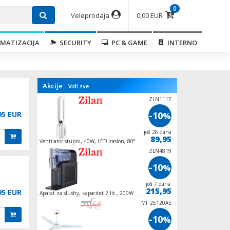
0
Veleprodaja
0,00 EUR
MATIZACIJA
SECURITY
PC & GAME
INTERNO
Akcije
Vidi sve
ZLN1078
ZLN1117
95 EUR
-10
-10
%
%
još 26 dana
još 26 dana
62,95
89,95
Ventilator stupni, 40W, LED zaslon, 80°
Ventilator stupni, 5
oscilacija
oscilacija
MF 2216ASL
ZLN4819
-10
-10
%
%
još 26 dana
još 7 dana
53,95
215,95
95 EUR
Aparat za slushy, kapacitet 2 lit., 200W
Ventilator stropni sa
GELATO-500
MF 25120AS
-20
-10
%
%