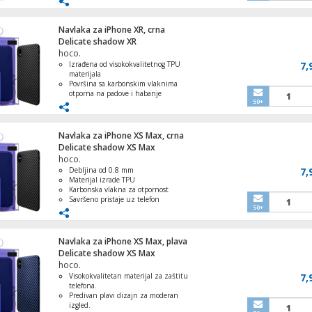
Zaštita od prašine, ogrebotina i udara
Navlaka za iPhone XR, crna
Delicate shadow XR
hoco.
USB kabel za smartphone, micro USB, 1.
Izrađena od visokokvalitetnog TPU
7,
met., 2.4 A, crna
materijala
Površina sa karbonskim vlaknima
otporna na padove i habanje
50+
Debljina navlake od 0.8 mm
Savršeno pristaje uz iPhone XR
Štiti telefon od prašine, ogrebotina i
Auto punjač sa Lightning kabelom, QC, 2
udara
Navlaka za iPhone XS Max, crna
USB, 3.1 A
Delicate shadow XS Max
hoco.
Debljina od 0.8 mm
7,
Materijal izrade TPU
Karbonska vlakna za otpornost
Zvučnik bežični, Bluetooth, FM radio,
Savršeno pristaje uz telefon
KARAOKE, 40 / 25W
50+
Štiti od prašine, ogrebotina i udara
Navlaka za iPhone XS Max, plava
Delicate shadow XS Max
hoco.
Dječija kamera, 2" IPS LCD, 32 MPx, Ful
Visokokvalitetan materijal za zaštitu
microSD
7,
telefona.
Predivan plavi dizajn za moderan
izgled.