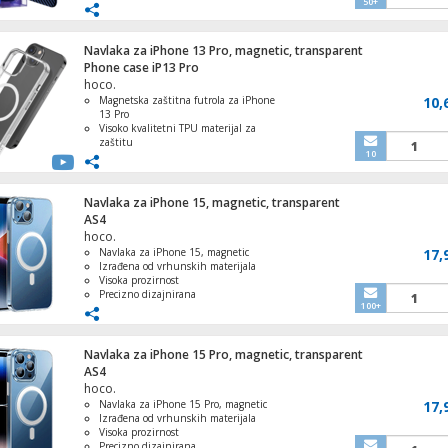
50+
Precizni otvori za pristup funkcijama.
Lagana i tanka konstrukcija za
udobnost.
Slušalica bežična sa mikrofonom, Bluetoo
Izdržljivost i dugotrajna zaštita
Navlaka za iPhone 13 Pro, magnetic, transparent
mAh, 4.5 h
telefona.
Phone case iP13 Pro
hoco.
Magnetska zaštitna futrola za iPhone
10,
13 Pro
Visoko kvalitetni TPU materijal za
zaštitu
10
Prozirni dizajn za prikazivanje
prirodne ljepote uređaja
Lagan i tanak, ne otežava telefon
Jednostavan za postavljanje i skidanje.
Navlaka za iPhone 15, magnetic, transparent
AS4
hoco.
Navlaka za iPhone 15, magnetic
17,
Izrađena od vrhunskih materijala
Visoka prozirnost
Precizno dizajnirana
100+
Debljina 1.5 mm
Navlaka za iPhone 15 Pro, magnetic, transparent
AS4
hoco.
Navlaka za iPhone 15 Pro, magnetic
17,
Izrađena od vrhunskih materijala
Visoka prozirnost
Precizno dizajnirana