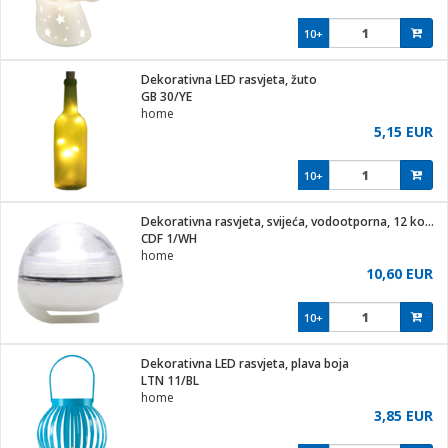
10+
Dekorativna LED rasvjeta, žuto
GB 30/YE
home
5,15 EUR
10+
Dekorativna rasvjeta, svijeća, vodootporna, 12 komada
CDF 1/WH
home
10,60 EUR
10+
Dekorativna LED rasvjeta, plava boja
LTN 11/BL
home
3,85 EUR