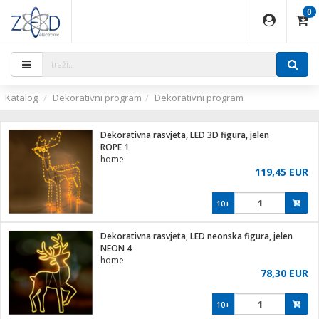
0
EĐAJI
PARATI
TI
IJA
i oprema
uređaji
ka
rane
i pribor
r - Analogija
ijal
Katalog
Dekorativni program
Dekorativni program
 BULLET
r
i
G9 / G4
XVR
laptop
Dekorativna rasvjeta, LED 3D figura, jelen
r - IP
ROPE 1
ere
tiljke
home
deo
119,45 EUR
je
a svjetla
x
jenje
essional
lati i pribor
10+
ači
a IP kamere
a grla
S2
blet ...
čnici
zor- IP
Dekorativna rasvjeta, LED neonska figura, jelen
e
 C
NEON 4
home
ndroid
li
78,30 EUR
at
e
 dom
električne brave
10+
jeći
lušalice