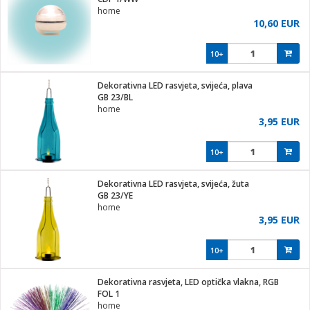
home
10,60 EUR
10+
ga / Zdravlje
Dekorativna LED rasvjeta, svijeća, plava
GB 23/BL
home
i za kosu
3,95 EUR
10+
i
Dekorativna LED rasvjeta, svijeća, žuta
GB 23/YE
home
3,95 EUR
10+
Dekorativna rasvjeta, LED optička vlakna, RGB
FOL 1
home