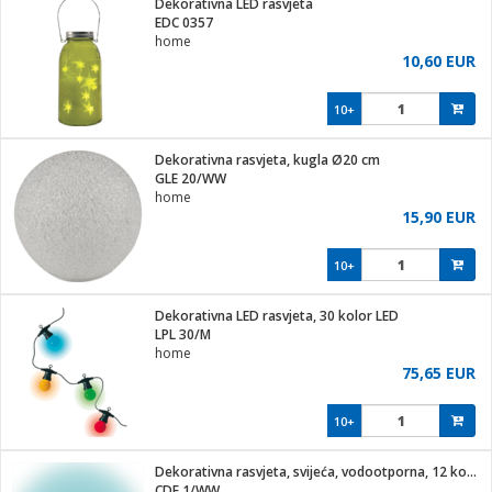
Dekorativna LED rasvjeta
hinjski pribor
EDC 0357
home
Zabava
10,60 EUR
pretvaraći
če
na metar
ice/ostalo
10+
i
/čistače
Dekorativna rasvjeta, kugla Ø20 cm
GLE 20/WW
ika
home
 noževe
15,90 EUR
mari i kutije
Exterijer
10+
/Vitrine
/osigurači
Dekorativna LED rasvjeta, 30 kolor LED
LPL 30/M
plažu
home
75,65 EUR
e
e
10+
ja
Dekorativna rasvjeta, svijeća, vodootporna, 12 komada
CDF 1/WW