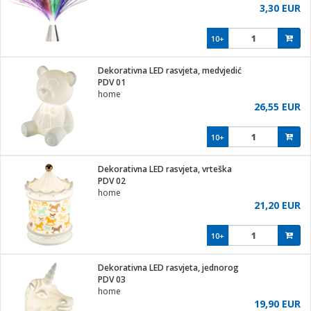
3,30 EUR
10+
Dekorativna LED rasvjeta, medvjedić
PDV 01
home
26,55 EUR
10+
Dekorativna LED rasvjeta, vrteška
PDV 02
home
21,20 EUR
10+
Dekorativna LED rasvjeta, jednorog
PDV 03
home
19,90 EUR