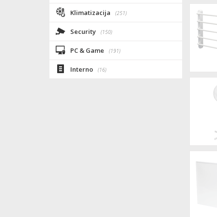
Klimatizacija
(251)
Security
(150)
PC & Game
(191)
Interno
(16)