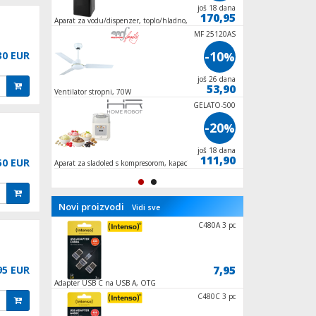
još 7 dana
još 18 dana
215,95
170,95
Aparat za vodu/dispenzer, toplo/hladno,
Aparat za slushy, kap
500/85W
MF 25120AS
-10
30 EUR
%
još 26 dana
53,90
Ventilator stropni, 70W
GELATO-500
-20
%
još 18 dana
111,90
50 EUR
Aparat za sladoled s kompresorom, kapacitet 1
lit., 90W
Novi proizvodi
Vidi sve
CORNER HOL
C480A 3 pc
47,75
7,95
95 EUR
Adapter USB C na USB A, OTG
Nosač za Samsung QL
55 "- 65", 50 kg.
RG6/90db -
C480C 3 pc