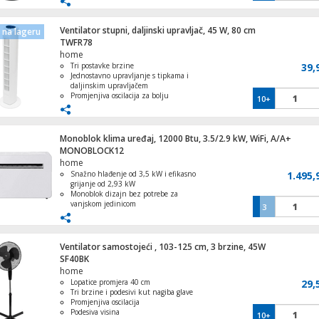
Kompaktna dimenzija od 230 x 210 x
10 mm
Ventilator stupni, daljinski upravljač, 45 W, 80 cm
na lageru
TWFR78
home
Pegla na paru, 2200 W
Tri postavke brzine
39,
Jednostavno upravljanje s tipkama i
daljinskim upravljačem
Promjenjiva oscilacija za bolju
10+
distribuciju zraka
Kompaktan i lagan za jednostavno
premještanje
Kuhalo za vodu, zapremina 2.0 l, 1500 
Moderan dizajn koji se uklapa u svaki
Monoblok klima uređaj, 12000 Btu, 3.5/2.9 kW, WiFi, A/A+
interijer
MONOBLOCK12
home
Snažno hlađenje od 3,5 kW i efikasno
1.495,
grijanje od 2,93 kW
Monoblok dizajn bez potrebe za
Plafonjera, LED, 12W
vanjskom jedinicom
3
WiFi upravljanje putem Smart Life
aplikacije
Ugrađeni 1000 W PTC pomoćni grijač
za brzo zagrijavanje
Ventilator samostojeći , 103-125 cm, 3 brzine, 45W
Funkcija odvlaživanja za svježiji i
SF40BK
zdraviji zrak
home
Kožni novčanik, držač za iPhone, magnet
Lopatice promjera 40 cm
MagSafe
29,
Tri brzine i podesivi kut nagiba glave
Promjenjiva oscilacija
Podesiva visina
10+