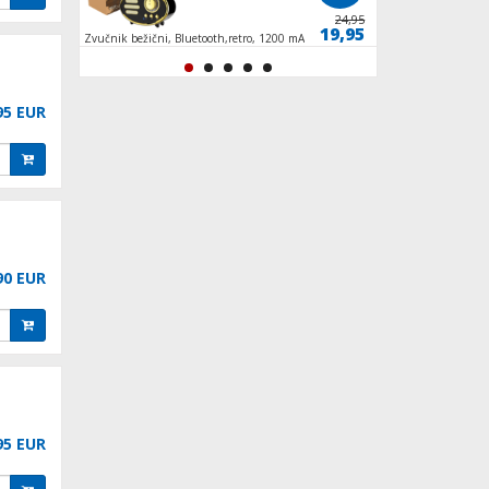
229,90
24,95
199,90
19,95
Zvučnik bežični, Bluetooth,retro, 1200 mAh, 5
Mlin za kavu, spremn
h, 5 W, crna
INOX/crna
95 EUR
90 EUR
95 EUR