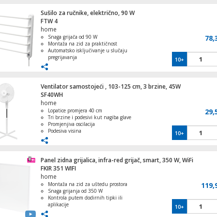
Sušilo za ručnike, električno, 90 W
Aparat za slushy, kapacitet 2 lit., 200W
FTW 4
home
Snaga grijača od 90 W
78,
Montaža na zid za praktičnost
Automatsko isključivanje u slučaju
pregrijavanja
10+
Zaštita od kapanja vode vertikalno
5 šipki za sušenje više ručnika
Ventilator samostojeći , 103-125 cm, 3 brzine, 45W
SF40WH
home
Lopatice promjera 40 cm
29,
Tri brzine i podesivi kut nagiba glave
Promjenjiva oscilacija
Podesiva visina
10+
Snaga 45W
Panel zidna grijalica, infra-red grijač, smart, 350 W, WiFi
FKIR 351 WIFI
home
Montaža na zid za uštedu prostora
119,
Snaga grijanja od 350 W
Nosač, kutni, za PTZ50S400 IP kamere
Kontrola putem dodirnih tipki ili
aplikacije
10+
Infracrvena ploča za sigurnu upotrebu