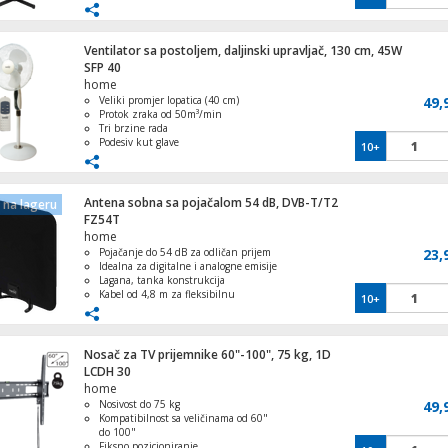
Snaga 45W
Multišalter 4 satelita na 16 utičnica
Ventilator sa postoljem, daljinski upravljač, 130 cm, 45W
SFP 40
home
Veliki promjer lopatica (40 cm)
49,
Protok zraka od 50m³/min
Tri brzine rada
Podesiv kut glave
10+
Daljinski upravljač uključen
Antena sobna sa pojačalom 54 dB, DVB-T/T2
na lageru
FZ54T
home
Pojačanje do 54 dB za odličan prijem
23,
Idealna za digitalne i analogne emisije
Lagana, tanka konstrukcija
Kabel od 4,8 m za fleksibilnu
10+
instalaciju
Moderna tehnologija, niskog šuma i
visoke osjetljivosti
Nosač za TV prijemnike 60"-100", 75 kg, 1D
LCDH 30
home
Nosivost do 75 kg
49,
Kompatibilnost sa veličinama od 60"
do 100"
Fiksno pozicioniranje