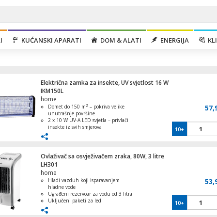
I
KUĆANSKI APARATI
DOM & ALATI
ENERGIJA
KLI
Električna zamka za insekte, UV svjetlost 16 W
IKM150L
home
Domet do 150 m² – pokriva velike
57,
unutrašnje površine
2 x 10 W UV-A LED svjetla – privlači
insekte iz svih smjerova
10+
Ventilator stupni, 50W, LED zaslon, 45°
Visokonaponska mrežica – efikasno
oscilacija
eliminira insekte
Sigurna zaštitna rešetka i posuda za
sakupljanje – lakše čišćenje i sigurnost
Ovlaživač sa osvježivačem zraka, 80W, 3 litre
Montaža na zid ili strop – fleksibilna
LH301
instalacija uz lančić
home
Hladi vazduh koji isparavanjem
53,
Ventilator stropni sa rasvjetom, 70W
hladne vode
Ugrađeni rezervoar za vodu od 3 litra
Uključeni paketi za led
10+
Podesiva snaga ventilatora
Preklopne letvice deflektora zraka