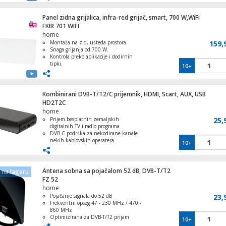
Kompatibilna s Android i iOS
uređajima
Panel zidna grijalica, infra-red grijač, smart, 700 W,WiFi
FKIR 701 WIFI
Koaksijalni kabel RG-6, CCS, 90dB, 100 m
home
motalica
Montaža na zid, ušteda prostora.
159,
Snaga grijanja od 700 W.
Kontrola preko aplikacije i dodirnih
tipki.
10+
Sigurna infracrvena ploča za grijanje.
Tjedni timer, elektronički termostat,
Micro SD kartica, 4GB, class 6
detektor otvorenog prozora.
Kombinirani DVB-T/T2/C prijemnik, HDMI, Scart, AUX, USB
HD2T2C
home
Prijem besplatnih zemaljskih
25,
digitalnih TV i radio programa
Navlaka za iPhone 13 Pro, magnetic,
DVB-C podrška za nekodirane kanale
transparent
nekih kablovskih operatera
10+
USB priključak za eksterni hard disk,
reprodukcija multimedijalnih fajlova
HDMI, SCART i COAX izlazi za široku
kompatibilnost
Antena sobna sa pojačalom 52 dB, DVB-T/T2
na lageru
Višejezični meni i jednostavan
FZ 52
Slušalice bežične sa kutijicom za punjenj
interfejs
home
Bluetooth
Pojačanje signala do 52 dB
23,
Frekventni opseg 47 - 230 MHz / 470 -
860 MHz
Optimizirana za DVB-T/T2 prijam
10+
Impedanca od 75 Ω za stabilan signal