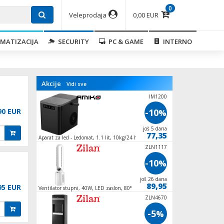
0
Veleprodaja
0,00 EUR
MATIZACIJA
SECURITY
PC & GAME
INTERNO
Akcije
Vidi sve
ZLN1078
IM1200
90 EUR
-10
-10
%
%
još 26 dana
još 5 dana
62,95
77,35
Aparat za led - Ledomat, 1.1 lit, 10kg/24 h,
Ventilator stupni, 5
100W
oscilacija
MF 2216ASL
ZLN1117
-10
-10
%
%
još 26 dana
još 26 dana
53,95
89,95
95 EUR
Ventilator stupni, 40W, LED zaslon, 80°
Ventilator stropni sa
oscilacija
ZLN4819
ZLN4670
-10
-5
%
%