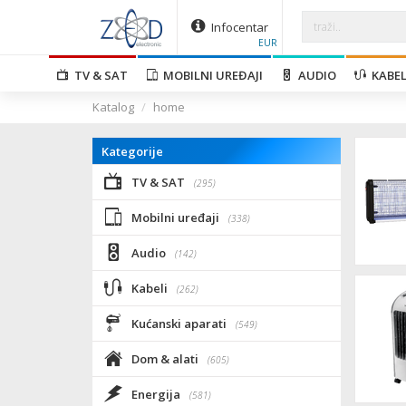
Infocentar
EUR
TV & SAT
MOBILNI UREĐAJI
AUDIO
KABEL
Katalog
home
Kategorije
TV & SAT
(295)
Mobilni uređaji
(338)
Audio
(142)
Kabeli
(262)
Kućanski aparati
(549)
Dom & alati
(605)
Energija
(581)