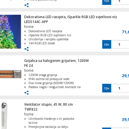
10+
VESA kompatibilnost do 900 x 600 mm
Jednostavna montaža i set vijaka
Dekorativna LED rasvjeta, iSparkle RGB LED svjetlosni niz
LEDS144C-APP
home
Dekorativna LED rasvjeta
71,
iSparkle RGB LED svjetlosni niz
Unutarnja i vanjska upotreba
144 RGB LED diode
10+
8 načina rada
Grijalica sa halogenim grijačem, 1200W
FK 24
home
1200W snaga grijanja
29,
IP44 zaštita od prskajuće vode
Dva nivoa grijanja (600W/1200W)
Podesiv nagib i mogućnost montaže na
10+
zid
Masivno metalno kućište za
dugotrajnost
Ventilator stupni, 45 W, 80 cm
TWF822
home
Učinkovito hlađenje s tri postavke
39,
brzine
Promjenjiva oscilacija za bolju