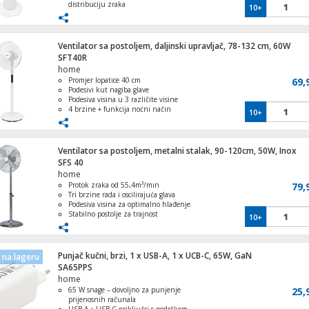
distribuciju zraka
10+
Okretna kontrola za praktičnu
upotrebu
Jednostavan za nošenje
Moderan i elegantan izgled koji se
Ventilator sa postoljem, daljinski upravljač, 78-132 cm, 60W
uklapa u svaki interijer
SFT40R
home
Promjer lopatice 40 cm
69,
Podesivi kut nagiba glave
Podesiva visina u 3 različite visine
4 brzine + funkcija noćni način
10+
Oscilacija, Timer
Ventilator sa postoljem, metalni stalak, 90-120cm, 50W, Inox
SFS 40
home
Protok zraka od 55,4m³/min
79,
Tri brzine rada i oscilirajuća glava
Podesiva visina za optimalno hlađenje
Stabilno postolje za trajnost
10+
Moderan dizajn sa metalnim stalakom.
Punjač kučni, brzi, 1 x USB-A, 1 x UCB-C, 65W, GaN
na lageru
SA65PPS
home
65 W snage – dovoljno za punjenje
25,
prijenosnih računala