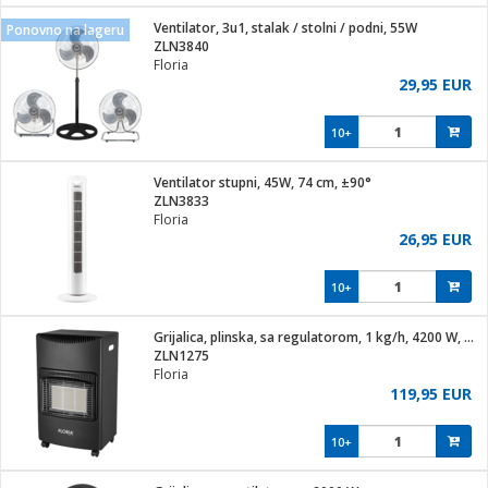
j
 stanice
Ventilator, 3u1, stalak / stolni / podni, 55W
Ponovno na lageru
 hrane
ZLN3840
i
 pohrana
Floria
i
ji i oprema
29,95 EUR
ki aparati
glodare
prema
10+
odaci
ik
 oprema
je
rtphone
Ventilator stupni, 45W, 74 cm, ±90°
i program
ene
e
ZLN3833
e namjene
eđaje
phone
Floria
ije
etar
am
26,95 EUR
te
erije
i
ram
nderi
10+
i zraka
je mesa
e
sat
čnice
Grijalica, plinska, sa regulatorom, 1 kg/h, 4200 W, crna
 iPhone
trošni materijal
er
oprema
 oprema
ZLN1275
anje
l
Floria
so kavu
119,95 EUR
je
dodaci
spenzer
a
pis
10+
 Čistači