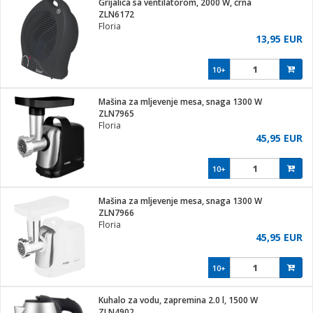
Grijalica sa ventilatorom, 2000 W, crna
hinjski pribor
ZLN6172
Floria
Zabava
13,95 EUR
pretvaraći
če
na metar
ice/ostalo
10+
i
/čistače
Mašina za mljevenje mesa, snaga 1300 W
ZLN7965
ika
Floria
 noževe
45,95 EUR
mari i kutije
Exterijer
10+
/Vitrine
/osigurači
Mašina za mljevenje mesa, snaga 1300 W
ZLN7966
plažu
Floria
45,95 EUR
e
e
10+
ja
Kuhalo za vodu, zapremina 2.0 l, 1500 W
ZLN4902