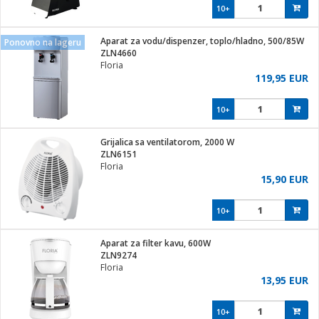
10+
Aparat za vodu/dispenzer, toplo/hladno, 500/85W
Ponovno na lageru
ZLN4660
Floria
119,95 EUR
10+
Grijalica sa ventilatorom, 2000 W
ZLN6151
Floria
15,90 EUR
10+
Aparat za filter kavu, 600W
ZLN9274
Floria
13,95 EUR
10+