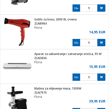
10+
Sušilo za kosu, 2000 W, crvena
ZLN8984
Floria
14,95 EUR
10+
Aparat za vakumiranje i zatvaranje vrećica, 95 W
ZLN3836
Floria
15,95 EUR
10+
Mašina za mljevenje mesa, 1300W
ZLN7975
Floria
39,95 EUR