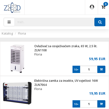
0
EĐAJI
PARATI
TI
IJA
i oprema
uređaji
ka
rane
i pribor
r - Analogija
ijal
Katalog
Floria
 BULLET
r
i
G9 / G4
XVR
laptop
Ovlaživač sa osvježivačem zraka, 65 W, 2.5 lit.
r - IP
ZLN1108
ere
tiljke
Floria
deo
59,95 EUR
je
a svjetla
x
jenje
essional
lati i pribor
10+
ači
a IP kamere
a grla
S2
blet ...
čnici
zor- IP
Električna zamka za insekte, UV svjetlost 16W
e
 C
ZLN7064
Floria
ndroid
li
19,95 EUR
at
e
 dom
električne brave
10+
jeći
lušalice