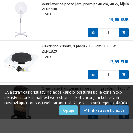
Ventilator sa postoljem, promjer 40 cm, 40 W, bijela
ZLN1180
Floria
19,95 EUR
10+
Električno kuhalo, 1 ploča - 18.5 cm, 1500 W
ZLN2829
Floria
13,95 EUR
10+
Grijalica sa halogenim ( kvarcnim ) grijačem, 1200 W
Ova stranica koristi tzv. kolačiće kako bi osigurali bolje korisiničko
ZLN8397
iskustvo i funkcionalnost web-stranice. Prihvaćanjem kolačića ili
Floria
nastavljajući koristeći web-stranicu slažete se s korištenjem kolačića.
26,95 EUR
Opcije
Prihvati sve kolačiće
10+
Blender, zapremina 1.5 lit, 300 W, bijela