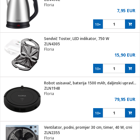
Floria
7,95 EUR
10+
ga / Zdravlje
Sendvič Toster, LED indikator, 750 W
ZLN4305
Floria
i za kosu
15,90 EUR
10+
i
Robot usisavač, baterija 1500 mAh, daljinski upravljač
ZLN1948
Floria
79,95 EUR
10+
Ventilator, podni, promjer 30 cm, timer, 40 W, crni
ZLN2355
Floria