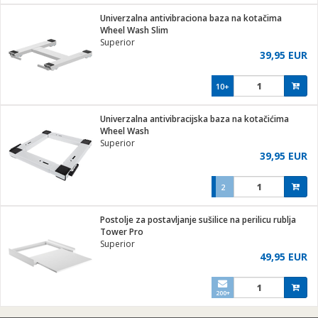
j
 stanice
Univerzalna antivibraciona baza na kotačima
 hrane
Wheel Wash Slim
i
 pohrana
Superior
i
ji i oprema
39,95 EUR
ki aparati
glodare
prema
10+
odaci
ik
 oprema
je
rtphone
Univerzalna antivibracijska baza na kotačićima
i program
ene
e
Wheel Wash
e namjene
eđaje
phone
Superior
ije
etar
am
39,95 EUR
te
erije
i
ram
nderi
2
i zraka
je mesa
e
sat
čnice
Postolje za postavljanje sušilice na perilicu rublja
 iPhone
trošni materijal
er
oprema
 oprema
Tower Pro
anje
l
Superior
so kavu
49,95 EUR
je
dodaci
spenzer
a
pis
 Čistači
200+