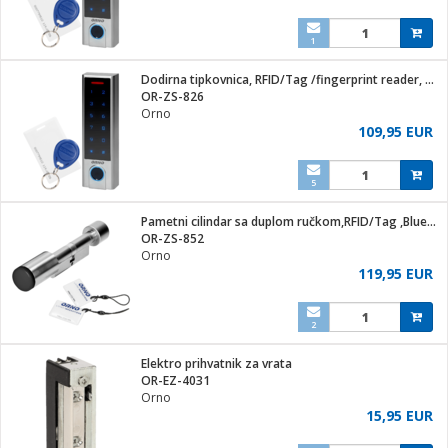
1
Dodirna tipkovnica, RFID/Tag /fingerprint reader, BT, IP68
OR-ZS-826
Orno
109,95 EUR
5
Pametni cilindar sa duplom ručkom,RFID/Tag ,Bluetooth, 40mm
OR-ZS-852
Orno
119,95 EUR
2
Elektro prihvatnik za vrata
OR-EZ-4031
Orno
15,95 EUR