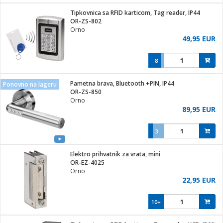
j
 stanice
Tipkovnica sa RFID karticom, Tag reader, IP44
 hrane
OR-ZS-802
i
 pohrana
Orno
i
ji i oprema
49,95 EUR
ki aparati
glodare
prema
8
odaci
ik
 oprema
je
rtphone
Pametna brava, Bluetooth +PIN, IP44
Ponovno na lageru
i program
ene
e
OR-ZS-850
e namjene
eđaje
phone
Orno
ije
etar
am
89,95 EUR
te
erije
i
ram
nderi
3
i zraka
je mesa
e
sat
čnice
Elektro prihvatnik za vrata, mini
 iPhone
trošni materijal
er
oprema
 oprema
OR-EZ-4025
anje
l
Orno
so kavu
22,95 EUR
je
dodaci
spenzer
a
pis
10+
 Čistači