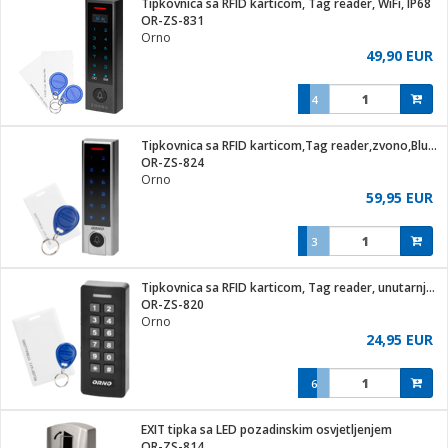
Tipkovnica sa RFID karticom, Tag reader, WiFi, IP68
hinjski pribor
OR-ZS-831
Orno
Zabava
49,90 EUR
pretvaraći
če
na metar
ice/ostalo
4
i
/čistače
Tipkovnica sa RFID karticom,Tag reader,zvono,Bluetooth,IP68
OR-ZS-824
ika
Orno
 noževe
59,95 EUR
mari i kutije
Exterijer
3
/Vitrine
/osigurači
Tipkovnica sa RFID karticom, Tag reader, unutarnja jednica
OR-ZS-820
plažu
Orno
24,95 EUR
e
e
6
ja
EXIT tipka sa LED pozadinskim osvjetljenjem
OR-ZS-814