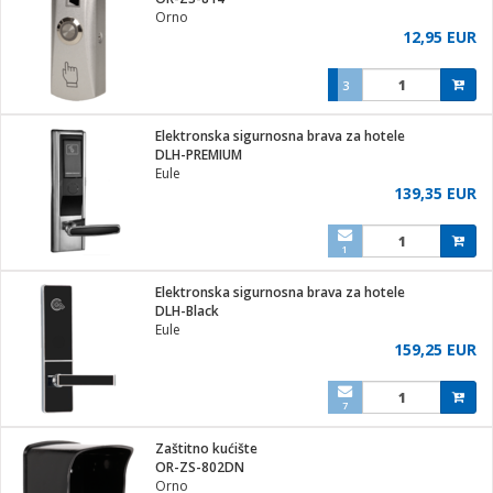
Orno
12,95 EUR
3
ga / Zdravlje
Elektronska sigurnosna brava za hotele
DLH-PREMIUM
Eule
i za kosu
139,35 EUR
1
i
Elektronska sigurnosna brava za hotele
DLH-Black
Eule
159,25 EUR
7
Zaštitno kućište
OR-ZS-802DN
Orno