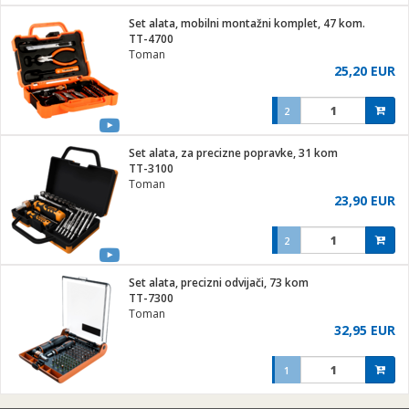
j
 stanice
Set alata, mobilni montažni komplet, 47 kom.
 hrane
TT-4700
i
 pohrana
Toman
i
ji i oprema
25,20 EUR
ki aparati
glodare
prema
2
odaci
ik
 oprema
je
rtphone
Set alata, za precizne popravke, 31 kom
i program
ene
e
TT-3100
e namjene
eđaje
phone
Toman
ije
etar
am
23,90 EUR
te
erije
i
ram
nderi
2
i zraka
je mesa
e
sat
čnice
Set alata, precizni odvijači, 73 kom
 iPhone
trošni materijal
er
oprema
 oprema
TT-7300
anje
l
Toman
so kavu
32,95 EUR
je
dodaci
spenzer
a
pis
1
 Čistači