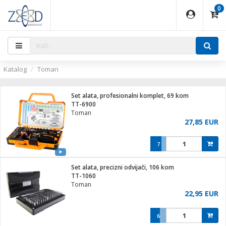
0
EĐAJI
PARATI
TI
IJA
i oprema
uređaji
ka
rane
i pribor
r - Analogija
ijal
Katalog
Toman
 BULLET
r
i
G9 / G4
XVR
laptop
Set alata, profesionalni komplet, 69 kom
r - IP
TT-6900
ere
tiljke
Toman
deo
27,85 EUR
je
a svjetla
x
jenje
essional
lati i pribor
7
ači
a IP kamere
a grla
S2
blet ...
čnici
zor- IP
Set alata, precizni odvijači, 106 kom
e
 C
TT-1060
Toman
ndroid
li
22,95 EUR
at
e
 dom
električne brave
6
jeći
lušalice