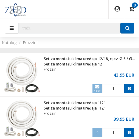
0
EĐAJI
PARATI
TI
IJA
i oprema
uređaji
ka
rane
i pribor
r - Analogija
ijal
Katalog
Frozzini
 BULLET
r
i
G9 / G4
XVR
laptop
Set za montažu klima uređaja 12/18, cijevi Ø 6 / Ø 10
r - IP
Set za montažu klima uređaja 12
ere
tiljke
Frozzini
deo
43,95 EUR
je
a svjetla
x
jenje
essional
lati i pribor
ači
a IP kamere
100+
a grla
S2
blet ...
čnici
zor- IP
Set za montažu klima uređaja "12"
e
 C
Set za montažu klima uređaja "12"
Frozzini
ndroid
li
39,95 EUR
at
e
 dom
električne brave
0
jeći
lušalice