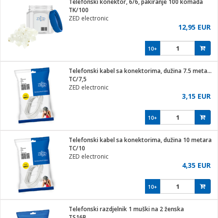
Telefonski konektor, 6/6, pakiranje 100 komada
hinjski pribor
TK/100
ZED electronic
Zabava
12,95 EUR
pretvaraći
če
na metar
ice/ostalo
10+
i
/čistače
Telefonski kabel sa konektorima, dužina 7.5 metara
TC/7,5
ika
ZED electronic
 noževe
3,15 EUR
mari i kutije
Exterijer
10+
/Vitrine
/osigurači
Telefonski kabel sa konektorima, dužina 10 metara
TC/10
plažu
ZED electronic
4,35 EUR
e
e
10+
ja
Telefonski razdjelnik 1 muški na 2 ženska
TS16B