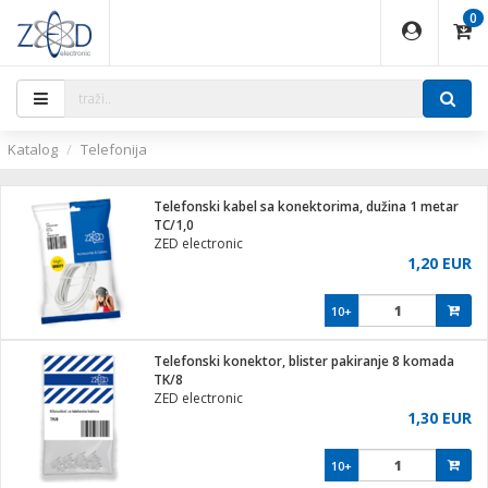
0
EĐAJI
PARATI
TI
IJA
i oprema
uređaji
ka
rane
i pribor
r - Analogija
ijal
Katalog
Telefonija
 BULLET
r
i
G9 / G4
XVR
laptop
Telefonski kabel sa konektorima, dužina 1 metar
r - IP
TC/1,0
ere
tiljke
ZED electronic
deo
1,20 EUR
je
a svjetla
x
jenje
essional
lati i pribor
10+
ači
a IP kamere
a grla
S2
blet ...
čnici
zor- IP
Telefonski konektor, blister pakiranje ​8 komada
e
 C
TK/8
ZED electronic
ndroid
li
1,30 EUR
at
e
 dom
električne brave
10+
jeći
lušalice