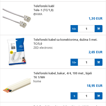
j
 stanice
Telefonski kabl
 hrane
Tele-1 (TC/1,0)
i
 pohrana
@AWA
i
ji i oprema
1,30 EUR
ki aparati
glodare
prema
10+
odaci
ik
 oprema
je
rtphone
Telefonski kabel sa konektorima, dužina 5 met.
i program
ene
e
TC/5,0
e namjene
eđaje
phone
ZED electronic
ije
etar
am
2,65 EUR
te
erije
i
ram
nderi
10+
i zraka
je mesa
e
sat
čnice
Telefonski kabel, bakar, 4/4, 100 met., bijeli
 iPhone
trošni materijal
er
oprema
 oprema
TK 1/WH
anje
l
home
so kavu
18,95 EUR
je
dodaci
spenzer
a
pis
9
 Čistači