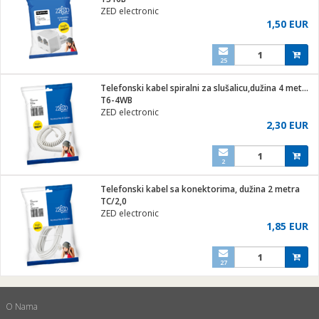
ZED electronic
1,50 EUR
25
ga / Zdravlje
Telefonski kabel spiralni za slušalicu,dužina 4 metra,bijeli
T6-4WB
ZED electronic
i za kosu
2,30 EUR
2
i
Telefonski kabel sa konektorima, dužina 2 metra
TC/2,0
ZED electronic
1,85 EUR
27
O Nama