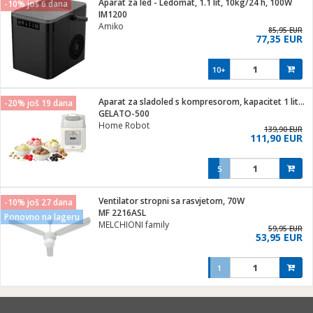
Aparat za led - Ledomat, 1.1 lit, 10kg/24 h, 100W
-10% još 6 dana
hinjski pribor
IM1200
Amiko
Zabava
85,95 EUR
77,35 EUR
pretvaraći
če
na metar
ice/ostalo
10+
i
/čistače
Aparat za sladoled s kompresorom, kapacitet 1 lit., 90W
-20% još 19 dana
GELATO-500
ika
Home Robot
 noževe
139,90 EUR
111,90 EUR
mari i kutije
Exterijer
5
/Vitrine
/osigurači
Ventilator stropni sa rasvjetom, 70W
-10% još 27 dana
MF 2216ASL
Ponovno na lageru
plažu
MELCHIONI family
59,95 EUR
53,95 EUR
e
e
1
ja