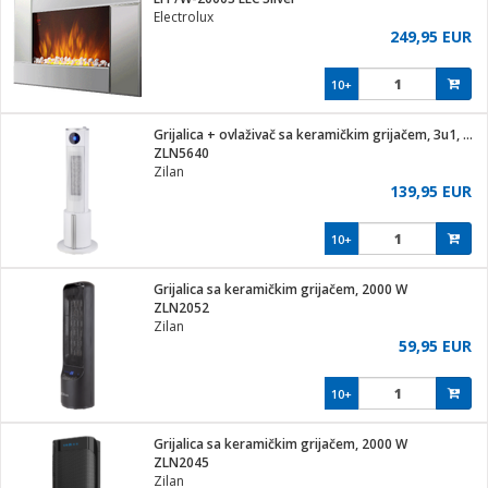
Electrolux
249,95 EUR
10+
ga / Zdravlje
Grijalica + ovlaživač sa keramičkim grijačem, 3u1, 2200 W
ZLN5640
Zilan
i za kosu
139,95 EUR
10+
i
Grijalica sa keramičkim grijačem, 2000 W
ZLN2052
Zilan
59,95 EUR
10+
Grijalica sa keramičkim grijačem, 2000 W
ZLN2045
Zilan