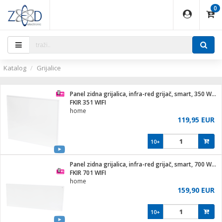
0
EĐAJI
PARATI
TI
IJA
i oprema
uređaji
ka
rane
i pribor
r - Analogija
ijal
Katalog
Grijalice
 BULLET
r
i
G9 / G4
XVR
laptop
Panel zidna grijalica, infra-red grijač, smart, 350 W, WiFi
r - IP
FKIR 351 WIFI
ere
tiljke
home
deo
119,95 EUR
je
a svjetla
x
jenje
essional
lati i pribor
10+
ači
a IP kamere
a grla
S2
blet ...
čnici
zor- IP
Panel zidna grijalica, infra-red grijač, smart, 700 W,WiFi
e
 C
FKIR 701 WIFI
home
ndroid
li
159,90 EUR
at
e
 dom
električne brave
10+
jeći
lušalice