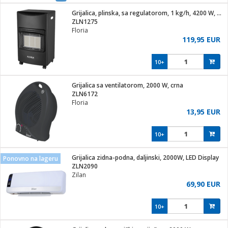
j
 stanice
Grijalica, plinska, sa regulatorom, 1 kg/h, 4200 W, crna
 hrane
ZLN1275
i
 pohrana
Floria
i
ji i oprema
119,95 EUR
ki aparati
glodare
prema
10+
odaci
ik
 oprema
je
rtphone
Grijalica sa ventilatorom, 2000 W, crna
i program
ene
e
ZLN6172
e namjene
eđaje
phone
Floria
ije
etar
am
13,95 EUR
te
erije
i
ram
nderi
10+
i zraka
je mesa
e
sat
čnice
Grijalica zidna-podna, daljinski, 2000W, LED Display
 iPhone
Ponovno na lageru
trošni materijal
er
oprema
 oprema
ZLN2090
anje
l
Zilan
so kavu
69,90 EUR
je
dodaci
spenzer
a
pis
10+
 Čistači