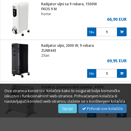
Radijator uljni sa 9 rebara, 1500W
FKOS 9 M
home
66,90 EUR
10+
Radijator uljni, 2000 W, 9 rebara
ZLN8443
Zilan
69,95 EUR
10+
Grijalica, grijanje/odmrzavanje, 450W
Ova stranica koristi tzv. kolačiće kako bi osigurali bolje korisiničko
FKM 450
iskustvo i funkcionalnost web-stranice. Prihvaćanjem kolačića ili
home
nastavljajući koristeći web-stranicu slažete se s korištenjem kolačića.
29,95 EUR
Opcije
Prihvati sve kolačiće
10+
Grijalica zidna, 54 cm širina, 2000W, LED display, WiFi