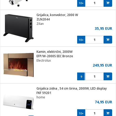
10+
Grijalica, konvektor, 2000 W
ZLN2044
Zilan
35,95 EUR
10+
Kamin, električni, 2000W
EFP/W-2000S EEC Bronze
Electrolux
249,95 EUR
9
Grijalica zidna , 54 cm širina, 2000W, LED display
FKF 59201
home
74,95 EUR
10+