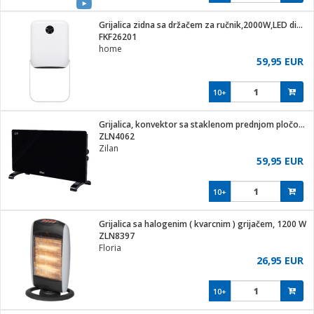
Grijalica zidna sa držačem za ručnik,2000W,LED display,IP22
FKF26201
home
59,95 EUR
10+
Grijalica, konvektor sa staklenom prednjom pločom, 2000W
ZLN4062
Zilan
59,95 EUR
10+
Grijalica sa halogenim ( kvarcnim ) grijačem, 1200 W
ZLN8397
Floria
26,95 EUR
10+