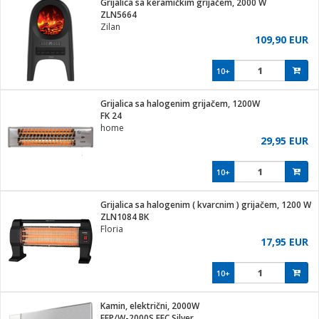
Grijalica sa keramičkim grijačem, 2000 W
hinjski pribor
ZLN5664
Zilan
Zabava
109,90 EUR
pretvaraći
če
na metar
ice/ostalo
10+
i
/čistače
Grijalica sa halogenim grijačem, 1200W
FK 24
ika
home
 noževe
29,95 EUR
mari i kutije
Exterijer
10+
/Vitrine
/osigurači
Grijalica sa halogenim ( kvarcnim ) grijačem, 1200 W
ZLN1084 BK
plažu
Floria
17,95 EUR
e
e
10+
ja
Kamin, električni, 2000W
EFP/W-2000S EEC Silver