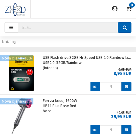
0
EĐAJI
PARATI
TI
IJA
i oprema
uređaji
ka
rane
i pribor
r - Analogija
ijal
Katalog
 BULLET
r
i
G9 / G4
XVR
laptop
USB Flash drive 32GB Hi-Speed USB 2.0,Rainbow Line,TRANSP.
Nova cijena -10%
r - IP
USB2.0-32GB/Rainbow
ere
tiljke
(Intenso)
deo
9,95 EUR
8,95 EUR
je
a svjetla
x
jenje
essional
lati i pribor
10+
ači
a IP kamere
a grla
S2
blet ...
čnici
zor- IP
Fen za kosu, 1600W
Nova cijena -20%
e
 C
HP11 Plus Rose Red
hoco.
ndroid
li
49,95 EUR
39,95 EUR
at
e
 dom
električne brave
10+
jeći
lušalice