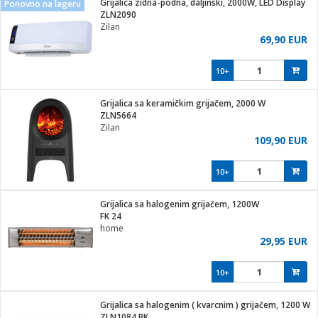
Grijalica zidna-podna, daljinski, 2000W, LED Display
Ponovno na lageru
hinjski pribor
ZLN2090
Zilan
Zabava
69,90 EUR
pretvaraći
če
na metar
ice/ostalo
10+
i
/čistače
Grijalica sa keramičkim grijačem, 2000 W
ZLN5664
ika
Zilan
 noževe
109,90 EUR
mari i kutije
Exterijer
10+
/Vitrine
/osigurači
Grijalica sa halogenim grijačem, 1200W
FK 24
plažu
home
29,95 EUR
e
e
10+
ja
Grijalica sa halogenim ( kvarcnim ) grijačem, 1200 W
ZLN1084 BK