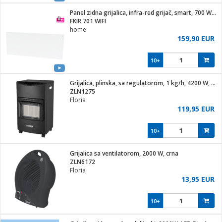
j
 stanice
Panel zidna grijalica, infra-red grijač, smart, 700 W,WiFi
 hrane
FKIR 701 WIFI
i
 pohrana
home
i
ji i oprema
159,90 EUR
ki aparati
glodare
prema
10+
odaci
ik
 oprema
je
rtphone
Grijalica, plinska, sa regulatorom, 1 kg/h, 4200 W, crna
i program
ene
e
ZLN1275
e namjene
eđaje
phone
Floria
ije
etar
am
119,95 EUR
te
erije
i
ram
nderi
10+
i zraka
je mesa
e
sat
čnice
Grijalica sa ventilatorom, 2000 W, crna
 iPhone
trošni materijal
er
oprema
 oprema
ZLN6172
anje
l
Floria
so kavu
13,95 EUR
je
dodaci
spenzer
a
pis
10+
 Čistači