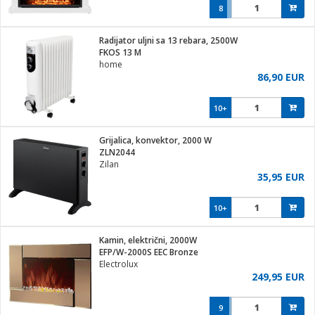
8
Radijator uljni sa 13 rebara, 2500W
FKOS 13 M
home
86,90 EUR
10+
Grijalica, konvektor, 2000 W
ZLN2044
Zilan
35,95 EUR
10+
Kamin, električni, 2000W
EFP/W-2000S EEC Bronze
Electrolux
249,95 EUR
9