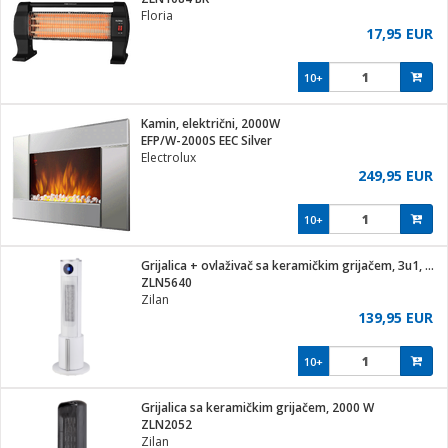
Floria
17,95 EUR
10+
ga / Zdravlje
Kamin, električni, 2000W
EFP/W-2000S EEC Silver
Electrolux
i za kosu
249,95 EUR
10+
i
Grijalica + ovlaživač sa keramičkim grijačem, 3u1, 2200 W
ZLN5640
Zilan
139,95 EUR
10+
Grijalica sa keramičkim grijačem, 2000 W
ZLN2052
Zilan