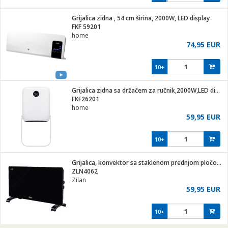
Grijalica zidna , 54 cm širina, 2000W, LED display
FKF 59201
home
74,95 EUR
10+
Grijalica zidna sa držačem za ručnik,2000W,LED display,IP22
FKF26201
home
59,95 EUR
10+
Grijalica, konvektor sa staklenom prednjom pločom, 2000W
ZLN4062
Zilan
59,95 EUR
10+