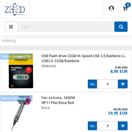
0
EĐAJI
PARATI
TI
IJA
i oprema
uređaji
ka
rane
i pribor
r - Analogija
ijal
Katalog
 BULLET
r
i
G9 / G4
XVR
laptop
USB Flash drive 32GB Hi-Speed USB 2.0,Rainbow Line,TRANSP.
Nova cijena -10%
r - IP
USB2.0-32GB/Rainbow
ere
tiljke
(Intenso)
deo
9,95 EUR
8,95 EUR
je
a svjetla
x
jenje
essional
lati i pribor
10+
ači
a IP kamere
a grla
S2
blet ...
čnici
zor- IP
Fen za kosu, 1600W
Nova cijena -20%
e
 C
HP11 Plus Rose Red
hoco.
ndroid
li
49,95 EUR
39,95 EUR
at
e
 dom
električne brave
10+
jeći
lušalice