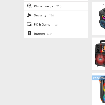
Klimatizacija
(251)
Security
(150)
PC & Game
(193)
Interno
(16)
Ponovno 