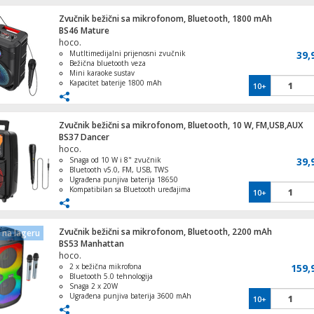
micro SD karticu
Zvučnik bežični sa mikrofonom, Bluetooth, 1800 mAh
Automatski tajmer za navodnjavanje
BS46 Mature
hoco.
Mutltimedijalni prijenosni zvučnik
39,
Bežična bluetooth veza
Mini karaoke sustav
Kapacitet baterije 1800 mAh
10+
Ventilator stupni, 50W, LED zaslon, 45°
Svjetlosni efekti
oscilacija
Zvučnik bežični sa mikrofonom, Bluetooth, 10 W, FM,USB,AUX
BS37 Dancer
hoco.
Snaga od 10 W i 8" zvučnik
39,
Bluetooth v5.0, FM, USB, TWS
Ugrađena punjiva baterija 18650
Kompatibilan sa Bluetooth uređajima
10+
Odvojivi mikrofon
Zvučnik bežični sa mikrofonom, Bluetooth, 2200 mAh
na lageru
BS53 Manhattan
hoco.
2 x bežična mikrofona
159,
Bluetooth 5.0 tehnologija
Brava+Lokot za ormariće Famatel MAGNA
Snaga 2 x 20W
Ugrađena punjiva baterija 3600 mAh
10+
Kompatibilan sa svim uređajima s