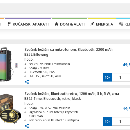
I
KUĆANSKI APARATI
DOM & ALATI
ENERGIJA
KLI
Zvučnik bežični sa mikrofonom, Bluetooth, 2200 mAh
BS52 Billowing
hoco.
Bežični zvučnik s mikrofonom
49,
Snaga 2 x 10W
Bluetooth 5.0, TWS
FM, USB, microSD, AUX
10+
Aparat za slushy, kapacitet 2 lit., 200W
Ugrađena punjiva baterija 2200 mAh
Zvučnik bežični, Bluetooth,retro, 1200 mAh, 5 h, 5 W, crna
BS25 Time, Bluetooth, retro, black
hoco.
Snaga 5 W, Ø 52 mm zvučnik
19,
Ventilator stupni, 40W, LED zaslon, 80°
Ugrađena punjiva baterija kapaciteta
oscilacija
1200 mAh
Kompatibilan sa Bluetooth uređajima
10+
Retro dizajn, crne boje
3.5mm audio ulaz (AUX), utor za