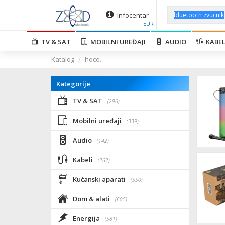
Infocentar
EUR
TV & SAT
MOBILNI UREĐAJI
AUDIO
KABEL
Katalog
hoco.
Kategorije
TV & SAT
(296)
Mobilni uređaji
(339)
Audio
(142)
Kabeli
(262)
Kućanski aparati
(550)
Dom & alati
(605)
Energija
(581)