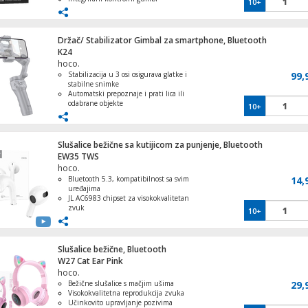
10+
Baterija 400 mAh
Držač/ Stabilizator Gimbal za smartphone, Bluetooth
K24
hoco.
Stabilizacija u 3 osi osigurava glatke i
99,
stabilne snimke
Automatski prepoznaje i prati lica ili
odabrane objekte
10+
Ugrađeno osvjetljenje
Dugo vrijeme rada
Podržava većinu pametnih telefona na
tržištu
Slušalice bežične sa kutijicom za punjenje, Bluetooth
EW35 TWS
hoco.
Bluetooth 5.3, kompatibilnost sa svim
14,
uređajima
JL AC6983 chipset za visokokvalitetan
zvuk
10+
Kapacitet baterije: 250mAh kutijica,
30mAh slušalice
Do 4 sata neprekidnog korištenja
Standby do 150 sati, lagane i
Slušalice bežične, Bluetooth
prijenosne.
W27 Cat Ear Pink
hoco.
Bežične slušalice s mačjim ušima
29,
Visokokvalitetna reprodukcija zvuka
Učinkovito upravljanje pozivima