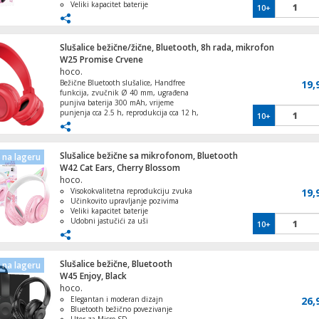
Veliki kapacitet baterije
10+
Podesiva traka za glavu
Slušalice bežične/žične, Bluetooth, 8h rada, mikrofon
W25 Promise Crvene
hoco.
Bežične Bluetooth slušalice, Handfree
19,
funkcija, zvučnik Ø 40 mm, ugrađena
punjiva baterija 300 mAh, vrijeme
punjenja cca 2.5 h, reprodukcija cca 12 h,
10+
standby do 200 h, utor za TF memorijsku
karticu, dimenzije 180 x 150 x 70 mm,
boja crvena
Slušalice bežične sa mikrofonom, Bluetooth
na lageru
W42 Cat Ears, Cherry Blossom
hoco.
Visokokvalitetna reprodukciju zvuka
19,
Učinkovito upravljanje pozivima
Veliki kapacitet baterije
Udobni jastučići za uši
10+
Bluetooth, TF kartica, AUX
Slušalice bežične, Bluetooth
na lageru
W45 Enjoy, Black
hoco.
Elegantan i moderan dizajn
26,
Bluetooth bežično povezivanje