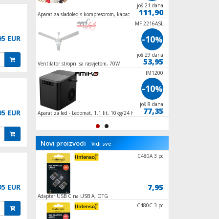
još 1 dana
još 21 dana
26,00
111,90
Aparat za sladoled s kompresorom, kapacitet 1
Automatski tajmer z
lit., 90W
ZLN1078
MF 2216ASL
-10
-10
95 EUR
%
%
još 29 dana
još 29 dana
62,95
53,95
Ventilator stropni sa rasvjetom, 70W
Ventilator stupni, 5
oscilacija
IM1200
-10
%
još 8 dana
77,35
95 EUR
Aparat za led - Ledomat, 1.1 lit, 10kg/24 h,
100W
Novi proizvodi
Vidi sve
39120
C480A 3 pc
8,50
7,95
95 EUR
Adapter USB C na USB A, OTG
Nosač / stalak TV pr
ZLN1931
C480C 3 pc