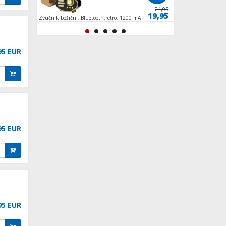
229,90
24,95
199,90
19,95
Zvučnik bežični, Bluetooth,retro, 1200 mAh, 5
Mlin za kavu, spremn
h, 5 W, crna
INOX/crna
95 EUR
95 EUR
95 EUR