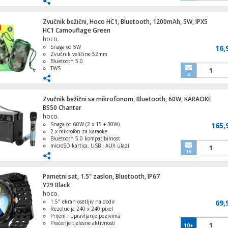
h. Kompatibilan sa svim uređajima koji
posjeduju bluetooth konekciju (PC, MAC,
SmartPhone , Tablet). Dimenzije: 142 x
Zvučnik bežični, Hoco HC1, Bluetooth, 1200mAh, 5W, IPX5
85 x 85 mm, boja plava
HC1 Camouflage Green
hoco.
Pegla na paru, 2200 W
Snaga od 5W
16,
Zvučnik veličine 52mm
Bluetooth 5.0
TWS
2
TF kartica
USB
AUX
Kuhalo za vodu, zapremina 2.0 l, 1500 
FM
Zvučnik bežični sa mikrofonom, Bluetooth, 60W, KARAOKE
Ugrađena punjiva baterija kapaciteta
BS50 Chanter
1200mAh
hoco.
Otporan na prskanje vode (IPX5)
Snaga od 60W (2 x 15 + 30W)
165,
Dimenzije 142 x 85 x 85mm
2 x mikrofon za karaoke
Maskirna zelena boja
Bluetooth 5.0 kompatibilnost
Plafonjera, LED, 12W
microSD kartica, USB i AUX ulazi
19
Ugrađena punjiva baterija 4000 mAh
Pametni sat, 1.5" zaslon, Bluetooth, IP67
Y29 Black
hoco.
Kožni novčanik, držač za iPhone, magnet
1.5" ekran osetljiv na dodir
MagSafe
69,
Rezolucija 240 x 240 pixel
Prijem i upravljanje pozivima
Praćenje tjelesne aktivnosti
10+