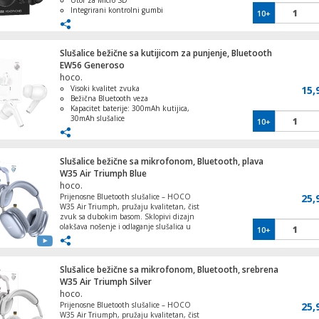
Utor za Micro SD
Integrirani kontrolni gumbi
10+
Baterija 400 mAh
Slušalice bežične sa kutijicom za punjenje, Bluetooth
EW56 Generoso
hoco.
Visoki kvalitet zvuka
15,
Bežična Bluetooth veza
Kapacitet baterije: 300mAh kutijica,
30mAh slušalice
10+
Do 4 sata neprekidnog korištenja,
Standby do 150 sati
Kompaktna veličina, lagane i prenosne
Slušalice bežične sa mikrofonom, Bluetooth, plava
W35 Air Triumph Blue
hoco.
Prijenosne Bluetooth slušalice – HOCO
25,
W35 Air Triumph, pružaju kvalitetan, čist
zvuk sa dubokim basom. Sklopivi dizajn
olakšava nošenje i odlaganje slušalica u
10+
torbi ili ruksaku. Bežični Bluetooth
prenos omogućava vam da uživate u
omiljenoj muzici u odličnom kvalitetu,
bez potrebe za kablom. Sklopivi dizajn
Slušalice bežične sa mikrofonom, Bluetooth, srebrena
olakšava nošenje i odlaganje slušalica u
W35 Air Triumph Silver
ruksaku ili torbi. Udobni štitnici za uši
hoco.
omogućavaju vam da slušate muziku
Prijenosne Bluetooth slušalice – HOCO
25,
mnogo sati bez osjećaja nelagode. Podesivo
W35 Air Triumph, pružaju kvalitetan, čist
– slušalice se lako mogu prilagoditi