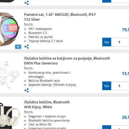
Kompatibilnost Android i iOS uređaji
Multišalter 4 satelita na 16 utičnica
Pametni sat, 1.43" AMOLED, Bluetooth, IP67
Y22 Silver
hoco.
IP67 Vodootporan
79,
Bluetooth 5.3
Podrška za pozive
Trajanje baterija 5-7 dana
10+
Dodatni remen u pakiranju
Slušalice bežične sa kutijicom za punjenje, Bluetooth
EW56 Plus Generoso
hoco.
Kombinacija stila, praktičnosti i
13,
tehnologije.
Bežična Bluetooth veza
Kapacitet baterije: 300mAh kutijica,
10+
30mAh slušalice
Do 4 sata neprekidnog korištenja
Kompaktna veličina, lagane i prenosne
Slušalice bežične, Bluetooth
W45 Enjoy, White
hoco.
Elegantan i moderan dizajn
26,
Bluetooth bežično povezivanje
Utor za Micro SD
Integrirani kontrolni gumbi