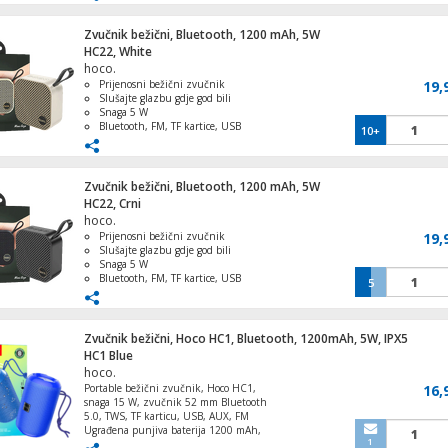
Bluetoothom
Zvučnik bežični, Bluetooth, 1200 mAh, 5W
HC22, White
Rezalica, mesoreznica, 150W, debljina rez
hoco.
15 mm
Prijenosni bežični zvučnik
19,
Slušajte glazbu gdje god bili
Snaga 5 W
Bluetooth, FM, TF kartice, USB
10+
memorija, AUX
Kapacitet baterije 1200 mAh
Slušalice bežične, Bluetooth
Zvučnik bežični, Bluetooth, 1200 mAh, 5W
HC22, Crni
hoco.
Prijenosni bežični zvučnik
19,
Slušajte glazbu gdje god bili
Panel zidna grijalica, infra-red grijač, smar
Snaga 5 W
700 W,WiFi
Bluetooth, FM, TF kartice, USB
5
memorija, AUX
Kapacitet baterije 1200 mAh
Zvučnik bežični, Hoco HC1, Bluetooth, 1200mAh, 5W, IPX5
HC1 Blue
Diseqc sklopka, 6 ulaza
hoco.
Portable bežični zvučnik, Hoco HC1,
16,
snaga 15 W, zvučnik 52 mm Bluetooth
5.0, TWS, TF karticu, USB, AUX, FM
Ugrađena punjiva baterija 1200 mAh,
1
vrijeme punjenja 2 h, reprodukcija do 4