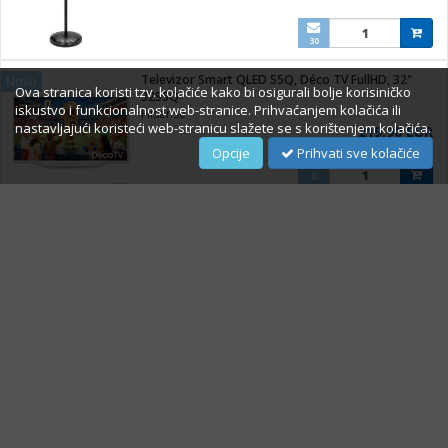
30
Televizor Smart QLED S5Q, Déco TV FullHD, 32"
Novo
Ova stranica koristi tzv. kolačiće kako bi osigurali bolje korisiničko
32S5Q
iskustvo i funkcionalnost web-stranice. Prihvaćanjem kolačića ili
Hisense
nastavljajući koristeći web-stranicu slažete se s korištenjem kolačića.
219,90 EUR
Opcije
Prihvati sve kolačiće
0
Televizor Smart LED A6Q UHD 4K 43""
Novo
43A69Q
Hisense
269,00 EUR
0
O Nama
Impressum
Prigovori