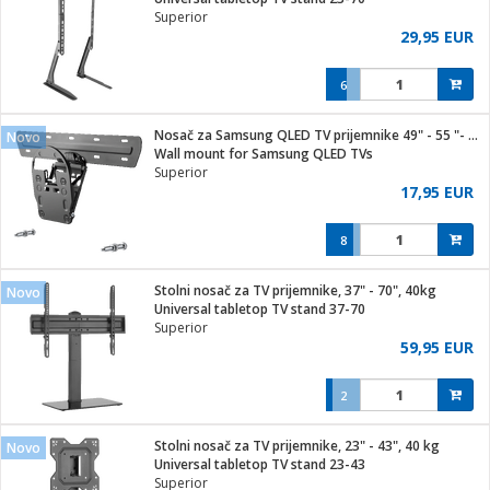
Superior
29,95 EUR
6
ga / Zdravlje
Nosač za Samsung QLED TV prijemnike 49" - 55 "- 65", 50 kg.
Novo
Wall mount for Samsung QLED TVs
Superior
i za kosu
17,95 EUR
8
i
Stolni nosač za TV prijemnike, 37" - 70", 40kg
Novo
Universal tabletop TV stand 37-70
Superior
59,95 EUR
2
Stolni nosač za TV prijemnike, 23" - 43", 40 kg
Novo
Universal tabletop TV stand 23-43
Superior