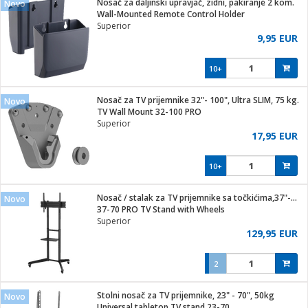
Nosač za daljinski upravjač, zidni, pakiranje 2 kom.
Novo
hinjski pribor
Wall-Mounted Remote Control Holder
Superior
Zabava
9,95 EUR
pretvaraći
če
na metar
ice/ostalo
10+
i
/čistače
Nosač za TV prijemnike 32"- 100", Ultra SLIM, 75 kg.
Novo
TV Wall Mount 32-100 PRO
ika
Superior
 noževe
17,95 EUR
mari i kutije
Exterijer
10+
/Vitrine
/osigurači
Nosač / stalak za TV prijemnike sa točkićima,37"-70",50 kg
Novo
37-70 PRO TV Stand with Wheels
plažu
Superior
129,95 EUR
e
e
2
ja
Stolni nosač za TV prijemnike, 23" - 70", 50kg
Novo
Universal tabletop TV stand 23-70