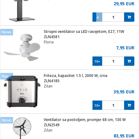
29,95 EUR
4
Stropni ventilator sa LED rasvjetom, E27, 11W
Novo
ZLN4581
Floria
7,95 EUR
10+
Friteza, kapacitet 1.5 l, 2000 W, crna
Novo
ZLN4185
Zilan
39,95 EUR
10+
Ventilator sa postoljem, promjer 68 cm, 130 W
Novo
ZLN2549
Zilan
83,95 EUR