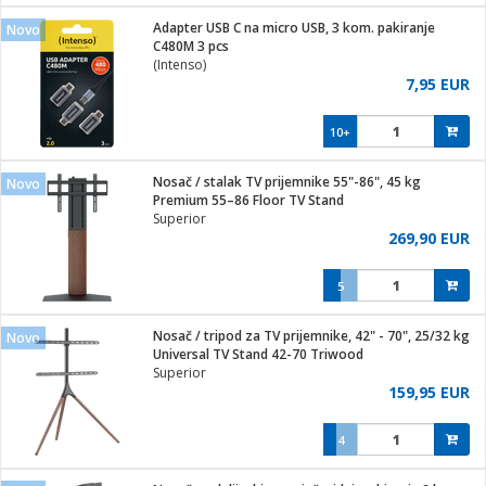
j
 stanice
Adapter USB C na micro USB, 3 kom. pakiranje
Novo
 hrane
C480M 3 pcs
i
 pohrana
(Intenso)
i
ji i oprema
7,95 EUR
ki aparati
glodare
prema
10+
odaci
ik
 oprema
je
rtphone
Nosač / stalak TV prijemnike 55"-86", 45 kg
Novo
i program
ene
e
Premium 55–86 Floor TV Stand
e namjene
eđaje
phone
Superior
ije
etar
am
269,90 EUR
te
erije
i
ram
nderi
5
i zraka
je mesa
e
sat
čnice
Nosač / tripod za TV prijemnike, 42" - 70", 25/32 kg
 iPhone
Novo
trošni materijal
er
oprema
 oprema
Universal TV Stand 42-70 Triwood
anje
l
Superior
so kavu
159,95 EUR
je
dodaci
spenzer
a
pis
4
 Čistači