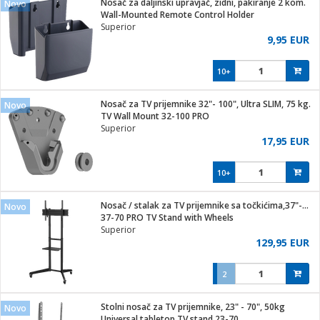
Nosač za daljinski upravjač, zidni, pakiranje 2 kom.
Novo
hinjski pribor
Wall-Mounted Remote Control Holder
Superior
Zabava
9,95 EUR
pretvaraći
če
na metar
ice/ostalo
10+
i
/čistače
Nosač za TV prijemnike 32"- 100", Ultra SLIM, 75 kg.
Novo
TV Wall Mount 32-100 PRO
ika
Superior
 noževe
17,95 EUR
mari i kutije
Exterijer
10+
/Vitrine
/osigurači
Nosač / stalak za TV prijemnike sa točkićima,37"-70",50 kg
Novo
37-70 PRO TV Stand with Wheels
plažu
Superior
129,95 EUR
e
e
2
ja
Stolni nosač za TV prijemnike, 23" - 70", 50kg
Novo
Universal tabletop TV stand 23-70