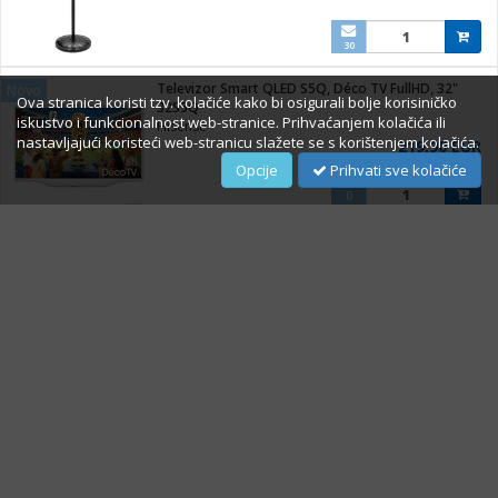
30
Televizor Smart QLED S5Q, Déco TV FullHD, 32"
Novo
Ova stranica koristi tzv. kolačiće kako bi osigurali bolje korisiničko
32S5Q
iskustvo i funkcionalnost web-stranice. Prihvaćanjem kolačića ili
Hisense
nastavljajući koristeći web-stranicu slažete se s korištenjem kolačića.
219,90 EUR
Opcije
Prihvati sve kolačiće
0
Televizor Smart LED A6Q UHD 4K 43""
Novo
43A69Q
Hisense
269,00 EUR
0
O Nama
Impressum
Prigovori