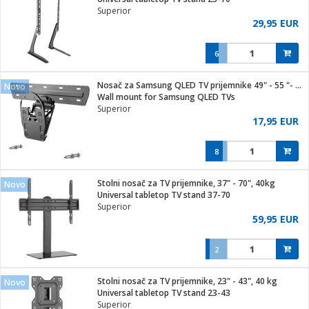
Superior
29,95 EUR
6
ga / Zdravlje
Nosač za Samsung QLED TV prijemnike 49" - 55 "- 65", 50 kg.
Novo
Wall mount for Samsung QLED TVs
Superior
i za kosu
17,95 EUR
8
i
Stolni nosač za TV prijemnike, 37" - 70", 40kg
Novo
Universal tabletop TV stand 37-70
Superior
59,95 EUR
2
Stolni nosač za TV prijemnike, 23" - 43", 40 kg
Novo
Universal tabletop TV stand 23-43
Superior