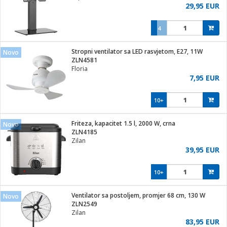
29,95 EUR
4
Stropni ventilator sa LED rasvjetom, E27, 11W
Novo
ZLN4581
Floria
7,95 EUR
10+
Friteza, kapacitet 1.5 l, 2000 W, crna
Novo
ZLN4185
Zilan
39,95 EUR
10+
Ventilator sa postoljem, promjer 68 cm, 130 W
Novo
ZLN2549
Zilan
83,95 EUR