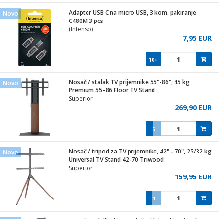
j
 stanice
Adapter USB C na micro USB, 3 kom. pakiranje
Novo
 hrane
C480M 3 pcs
i
 pohrana
(Intenso)
i
ji i oprema
7,95 EUR
ki aparati
glodare
prema
10+
odaci
ik
 oprema
je
rtphone
Nosač / stalak TV prijemnike 55"-86", 45 kg
Novo
i program
ene
e
Premium 55–86 Floor TV Stand
e namjene
eđaje
phone
Superior
ije
etar
am
269,90 EUR
te
erije
i
ram
nderi
5
i zraka
je mesa
e
sat
čnice
Nosač / tripod za TV prijemnike, 42" - 70", 25/32 kg
 iPhone
Novo
trošni materijal
er
oprema
 oprema
Universal TV Stand 42-70 Triwood
anje
l
Superior
so kavu
159,95 EUR
je
dodaci
spenzer
a
pis
4
 Čistači