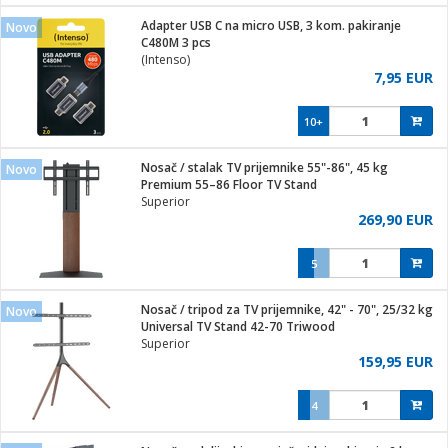
j
 stanice
Adapter USB C na micro USB, 3 kom. pakiranje
Novo
 hrane
C480M 3 pcs
i
 pohrana
(Intenso)
i
ji i oprema
7,95 EUR
ki aparati
glodare
prema
10+
odaci
ik
 oprema
je
rtphone
Nosač / stalak TV prijemnike 55"-86", 45 kg
Novo
i program
ene
e
Premium 55–86 Floor TV Stand
e namjene
eđaje
phone
Superior
ije
etar
am
269,90 EUR
te
erije
i
ram
nderi
5
i zraka
je mesa
e
sat
čnice
Nosač / tripod za TV prijemnike, 42" - 70", 25/32 kg
 iPhone
Novo
trošni materijal
er
oprema
 oprema
Universal TV Stand 42-70 Triwood
anje
l
Superior
so kavu
159,95 EUR
je
dodaci
spenzer
a
pis
4
 Čistači