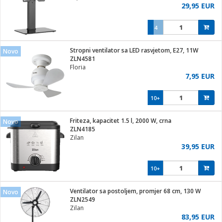
29,95 EUR
4
Stropni ventilator sa LED rasvjetom, E27, 11W
Novo
ZLN4581
Floria
7,95 EUR
10+
Friteza, kapacitet 1.5 l, 2000 W, crna
Novo
ZLN4185
Zilan
39,95 EUR
10+
Ventilator sa postoljem, promjer 68 cm, 130 W
Novo
ZLN2549
Zilan
83,95 EUR