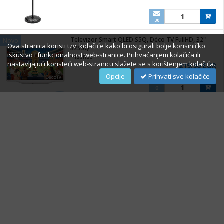
30
Televizor Smart QLED S5Q, Déco TV FullHD, 32"
Novo
Ova stranica koristi tzv. kolačiće kako bi osigurali bolje korisiničko
32S5Q
iskustvo i funkcionalnost web-stranice. Prihvaćanjem kolačića ili
Hisense
nastavljajući koristeći web-stranicu slažete se s korištenjem kolačića.
219,90 EUR
Opcije
Prihvati sve kolačiće
0
Televizor Smart LED A6Q UHD 4K 43""
Novo
43A69Q
Hisense
269,00 EUR
0
O Nama
Impressum
Prigovori