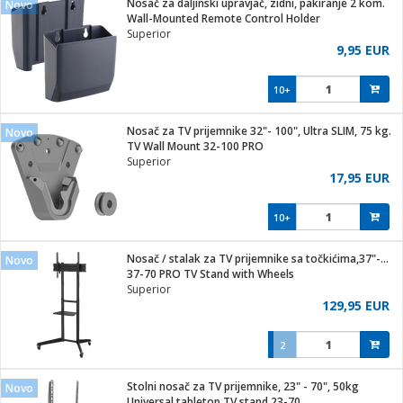
Nosač za daljinski upravjač, zidni, pakiranje 2 kom.
Novo
hinjski pribor
Wall-Mounted Remote Control Holder
Superior
Zabava
9,95 EUR
pretvaraći
če
na metar
ice/ostalo
10+
i
/čistače
Nosač za TV prijemnike 32"- 100", Ultra SLIM, 75 kg.
Novo
TV Wall Mount 32-100 PRO
ika
Superior
 noževe
17,95 EUR
mari i kutije
Exterijer
10+
/Vitrine
/osigurači
Nosač / stalak za TV prijemnike sa točkićima,37"-70",50 kg
Novo
37-70 PRO TV Stand with Wheels
plažu
Superior
129,95 EUR
e
e
2
ja
Stolni nosač za TV prijemnike, 23" - 70", 50kg
Novo
Universal tabletop TV stand 23-70