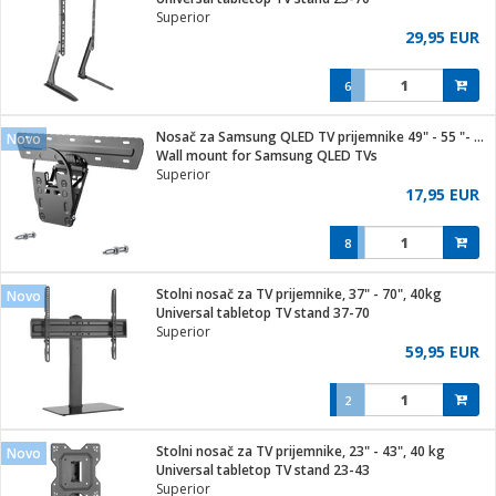
Superior
29,95 EUR
6
ga / Zdravlje
Nosač za Samsung QLED TV prijemnike 49" - 55 "- 65", 50 kg.
Novo
Wall mount for Samsung QLED TVs
Superior
i za kosu
17,95 EUR
8
i
Stolni nosač za TV prijemnike, 37" - 70", 40kg
Novo
Universal tabletop TV stand 37-70
Superior
59,95 EUR
2
Stolni nosač za TV prijemnike, 23" - 43", 40 kg
Novo
Universal tabletop TV stand 23-43
Superior