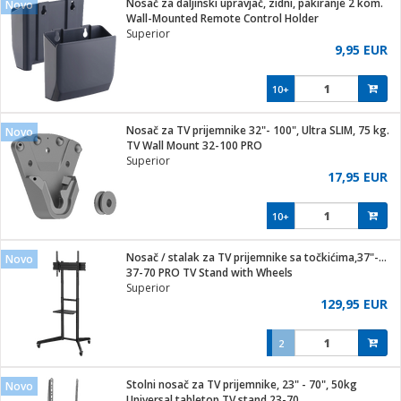
Nosač za daljinski upravjač, zidni, pakiranje 2 kom.
Novo
hinjski pribor
Wall-Mounted Remote Control Holder
Superior
Zabava
9,95 EUR
pretvaraći
če
na metar
ice/ostalo
10+
i
/čistače
Nosač za TV prijemnike 32"- 100", Ultra SLIM, 75 kg.
Novo
TV Wall Mount 32-100 PRO
ika
Superior
 noževe
17,95 EUR
mari i kutije
Exterijer
10+
/Vitrine
/osigurači
Nosač / stalak za TV prijemnike sa točkićima,37"-70",50 kg
Novo
37-70 PRO TV Stand with Wheels
plažu
Superior
129,95 EUR
e
e
2
ja
Stolni nosač za TV prijemnike, 23" - 70", 50kg
Novo
Universal tabletop TV stand 23-70