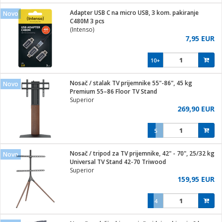
j
 stanice
Adapter USB C na micro USB, 3 kom. pakiranje
Novo
 hrane
C480M 3 pcs
i
 pohrana
(Intenso)
i
ji i oprema
7,95 EUR
ki aparati
glodare
prema
10+
odaci
ik
 oprema
je
rtphone
Nosač / stalak TV prijemnike 55"-86", 45 kg
Novo
i program
ene
e
Premium 55–86 Floor TV Stand
e namjene
eđaje
phone
Superior
ije
etar
am
269,90 EUR
te
erije
i
ram
nderi
5
i zraka
je mesa
e
sat
čnice
Nosač / tripod za TV prijemnike, 42" - 70", 25/32 kg
 iPhone
Novo
trošni materijal
er
oprema
 oprema
Universal TV Stand 42-70 Triwood
anje
l
Superior
so kavu
159,95 EUR
je
dodaci
spenzer
a
pis
4
 Čistači