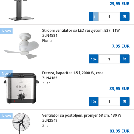
29,95 EUR
4
Stropni ventilator sa LED rasvjetom, E27, 11W
Novo
ZLN4581
Floria
7,95 EUR
10+
Friteza, kapacitet 1.5 l, 2000 W, crna
Novo
ZLN4185
Zilan
39,95 EUR
10+
Ventilator sa postoljem, promjer 68 cm, 130 W
Novo
ZLN2549
Zilan
83,95 EUR