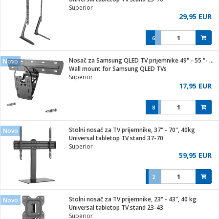
Superior
29,95 EUR
6
ga / Zdravlje
Nosač za Samsung QLED TV prijemnike 49" - 55 "- 65", 50 kg.
Novo
Wall mount for Samsung QLED TVs
Superior
i za kosu
17,95 EUR
8
i
Stolni nosač za TV prijemnike, 37" - 70", 40kg
Novo
Universal tabletop TV stand 37-70
Superior
59,95 EUR
2
Stolni nosač za TV prijemnike, 23" - 43", 40 kg
Novo
Universal tabletop TV stand 23-43
Superior