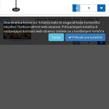
5
Televizor Smart QLED S5Q, Déco TV FullHD, 32"
Novo
Ova stranica koristi tzv. kolačiće kako bi osigurali bolje korisiničko
32S5Q
iskustvo i funkcionalnost web-stranice. Prihvaćanjem kolačića ili
Hisense
nastavljajući koristeći web-stranicu slažete se s korištenjem kolačića.
219,90 EUR
Opcije
Prihvati sve kolačiće
0
Televizor Smart LED A6Q UHD 4K 43""
Novo
43A69Q
Hisense
269,00 EUR
0
O Nama
Impressum
Prigovori