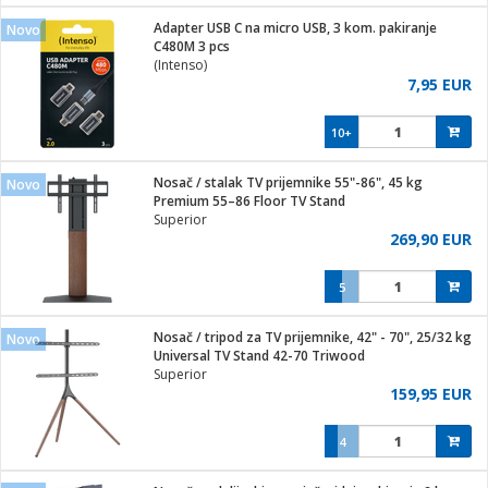
j
 stanice
Adapter USB C na micro USB, 3 kom. pakiranje
Novo
 hrane
C480M 3 pcs
i
 pohrana
(Intenso)
i
ji i oprema
7,95 EUR
ki aparati
glodare
prema
10+
odaci
ik
 oprema
je
rtphone
Nosač / stalak TV prijemnike 55"-86", 45 kg
Novo
i program
ene
e
Premium 55–86 Floor TV Stand
e namjene
eđaje
phone
Superior
ije
etar
am
269,90 EUR
te
erije
i
ram
nderi
5
i zraka
je mesa
e
sat
čnice
Nosač / tripod za TV prijemnike, 42" - 70", 25/32 kg
 iPhone
Novo
trošni materijal
er
oprema
 oprema
Universal TV Stand 42-70 Triwood
anje
l
Superior
so kavu
159,95 EUR
je
dodaci
spenzer
a
pis
4
 Čistači