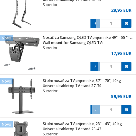
Superior
29,95 EUR
6
ga / Zdravlje
Nosač za Samsung QLED TV prijemnike 49" - 55 "- 65", 50 kg.
Novo
Wall mount for Samsung QLED TVs
Superior
i za kosu
17,95 EUR
8
i
Stolni nosač za TV prijemnike, 37" - 70", 40kg
Novo
Universal tabletop TV stand 37-70
Superior
59,95 EUR
2
Stolni nosač za TV prijemnike, 23" - 43", 40 kg
Novo
Universal tabletop TV stand 23-43
Superior