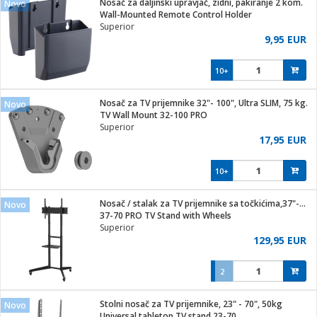
Nosač za daljinski upravjač, zidni, pakiranje 2 kom.
Novo
hinjski pribor
Wall-Mounted Remote Control Holder
Superior
Zabava
9,95 EUR
pretvaraći
če
na metar
ice/ostalo
10+
i
/čistače
Nosač za TV prijemnike 32"- 100", Ultra SLIM, 75 kg.
Novo
TV Wall Mount 32-100 PRO
ika
Superior
 noževe
17,95 EUR
mari i kutije
Exterijer
10+
/Vitrine
/osigurači
Nosač / stalak za TV prijemnike sa točkićima,37"-70",50 kg
Novo
37-70 PRO TV Stand with Wheels
plažu
Superior
129,95 EUR
e
e
2
ja
Stolni nosač za TV prijemnike, 23" - 70", 50kg
Novo
Universal tabletop TV stand 23-70