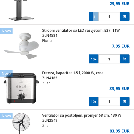
29,95 EUR
4
Stropni ventilator sa LED rasvjetom, E27, 11W
Novo
ZLN4581
Floria
7,95 EUR
10+
Friteza, kapacitet 1.5 l, 2000 W, crna
Novo
ZLN4185
Zilan
39,95 EUR
10+
Ventilator sa postoljem, promjer 68 cm, 130 W
Novo
ZLN2549
Zilan
83,95 EUR