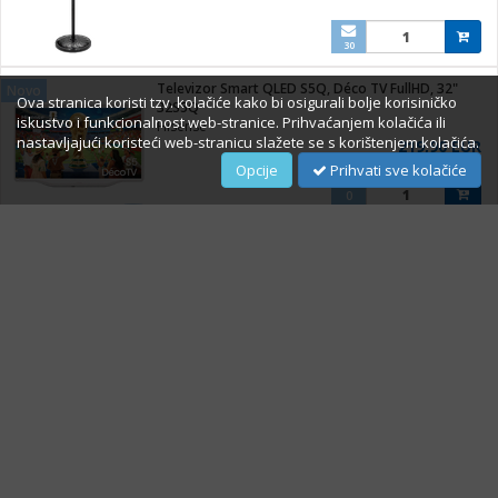
30
Televizor Smart QLED S5Q, Déco TV FullHD, 32"
Novo
Ova stranica koristi tzv. kolačiće kako bi osigurali bolje korisiničko
32S5Q
iskustvo i funkcionalnost web-stranice. Prihvaćanjem kolačića ili
Hisense
nastavljajući koristeći web-stranicu slažete se s korištenjem kolačića.
219,90 EUR
Opcije
Prihvati sve kolačiće
0
Televizor Smart LED A6Q UHD 4K 43""
Novo
43A69Q
Hisense
269,00 EUR
0
O Nama
Impressum
Prigovori