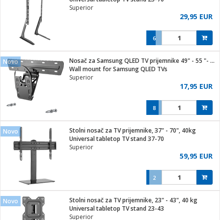
Superior
29,95 EUR
6
ga / Zdravlje
Nosač za Samsung QLED TV prijemnike 49" - 55 "- 65", 50 kg.
Novo
Wall mount for Samsung QLED TVs
Superior
i za kosu
17,95 EUR
8
i
Stolni nosač za TV prijemnike, 37" - 70", 40kg
Novo
Universal tabletop TV stand 37-70
Superior
59,95 EUR
2
Stolni nosač za TV prijemnike, 23" - 43", 40 kg
Novo
Universal tabletop TV stand 23-43
Superior