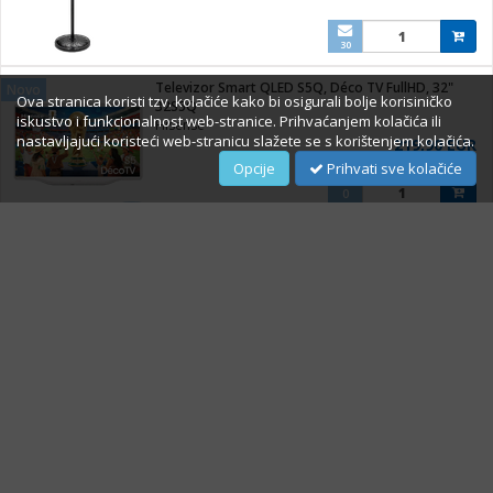
30
Televizor Smart QLED S5Q, Déco TV FullHD, 32"
Novo
Ova stranica koristi tzv. kolačiće kako bi osigurali bolje korisiničko
32S5Q
iskustvo i funkcionalnost web-stranice. Prihvaćanjem kolačića ili
Hisense
nastavljajući koristeći web-stranicu slažete se s korištenjem kolačića.
219,90 EUR
Opcije
Prihvati sve kolačiće
0
Televizor Smart LED A6Q UHD 4K 43""
Novo
43A69Q
Hisense
269,00 EUR
0
O Nama
Impressum
Prigovori