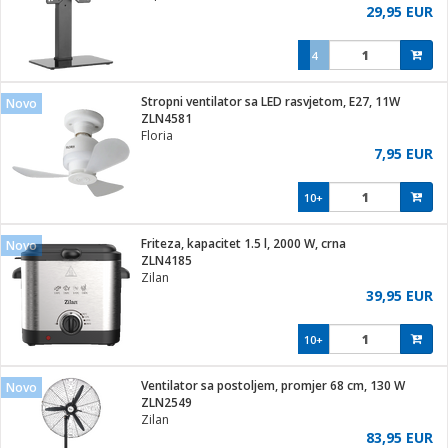
29,95 EUR
4
Stropni ventilator sa LED rasvjetom, E27, 11W
Novo
ZLN4581
Floria
7,95 EUR
10+
Friteza, kapacitet 1.5 l, 2000 W, crna
Novo
ZLN4185
Zilan
39,95 EUR
10+
Ventilator sa postoljem, promjer 68 cm, 130 W
Novo
ZLN2549
Zilan
83,95 EUR