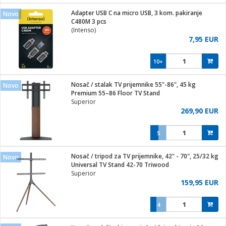
j
 stanice
Adapter USB C na micro USB, 3 kom. pakiranje
Novo
 hrane
C480M 3 pcs
i
 pohrana
(Intenso)
i
ji i oprema
7,95 EUR
ki aparati
glodare
prema
10+
odaci
ik
 oprema
je
rtphone
Nosač / stalak TV prijemnike 55"-86", 45 kg
Novo
i program
ene
e
Premium 55–86 Floor TV Stand
e namjene
eđaje
phone
Superior
ije
etar
am
269,90 EUR
te
erije
i
ram
nderi
5
i zraka
je mesa
e
sat
čnice
Nosač / tripod za TV prijemnike, 42" - 70", 25/32 kg
 iPhone
Novo
trošni materijal
er
oprema
 oprema
Universal TV Stand 42-70 Triwood
anje
l
Superior
so kavu
159,95 EUR
je
dodaci
spenzer
a
pis
4
 Čistači