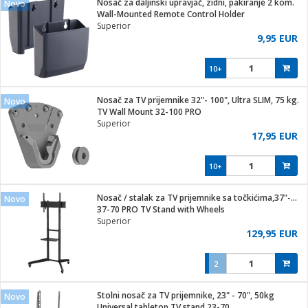
Nosač za daljinski upravjač, zidni, pakiranje 2 kom.
Novo
hinjski pribor
Wall-Mounted Remote Control Holder
Superior
Zabava
9,95 EUR
pretvaraći
če
na metar
ice/ostalo
10+
i
/čistače
Nosač za TV prijemnike 32"- 100", Ultra SLIM, 75 kg.
Novo
TV Wall Mount 32-100 PRO
ika
Superior
 noževe
17,95 EUR
mari i kutije
Exterijer
10+
/Vitrine
/osigurači
Nosač / stalak za TV prijemnike sa točkićima,37"-70",50 kg
Novo
37-70 PRO TV Stand with Wheels
plažu
Superior
129,95 EUR
e
e
2
ja
Stolni nosač za TV prijemnike, 23" - 70", 50kg
Novo
Universal tabletop TV stand 23-70