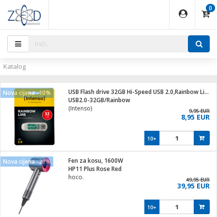
0
EĐAJI
PARATI
TI
IJA
i oprema
uređaji
ka
rane
i pribor
r - Analogija
ijal
Katalog
 BULLET
r
i
G9 / G4
XVR
laptop
USB Flash drive 32GB Hi-Speed USB 2.0,Rainbow Line,TRANSP.
Nova cijena -10%
r - IP
USB2.0-32GB/Rainbow
ere
tiljke
(Intenso)
deo
9,95 EUR
8,95 EUR
je
a svjetla
x
jenje
essional
lati i pribor
10+
ači
a IP kamere
a grla
S2
blet ...
čnici
zor- IP
Fen za kosu, 1600W
Nova cijena -20%
e
 C
HP11 Plus Rose Red
hoco.
ndroid
li
49,95 EUR
39,95 EUR
at
e
 dom
električne brave
10+
jeći
lušalice