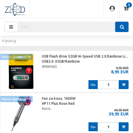
0
EĐAJI
PARATI
TI
IJA
i oprema
uređaji
ka
rane
i pribor
r - Analogija
ijal
Katalog
 BULLET
r
i
G9 / G4
XVR
laptop
USB Flash drive 32GB Hi-Speed USB 2.0,Rainbow Line,TRANSP.
Nova cijena -10%
r - IP
USB2.0-32GB/Rainbow
ere
tiljke
(Intenso)
deo
9,95 EUR
8,95 EUR
je
a svjetla
x
jenje
essional
lati i pribor
10+
ači
a IP kamere
a grla
S2
blet ...
čnici
zor- IP
Fen za kosu, 1600W
Nova cijena -20%
e
 C
HP11 Plus Rose Red
hoco.
ndroid
li
49,95 EUR
39,95 EUR
at
e
 dom
električne brave
10+
jeći
lušalice