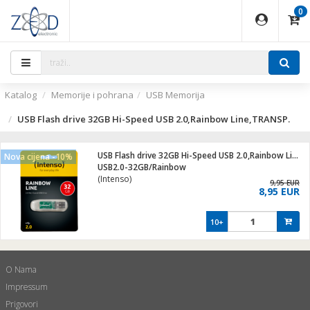
0
EĐAJI
PARATI
TI
IJA
i oprema
uređaji
ka
rane
i pribor
r - Analogija
ijal
Katalog
Memorije i pohrana
USB Memorija
 BULLET
r
i
G9 / G4
XVR
laptop
USB Flash drive 32GB Hi-Speed USB 2.0,Rainbow Line,TRANSP.
r - IP
ere
tiljke
USB Flash drive 32GB Hi-Speed USB 2.0,Rainbow Line,TRANSP.
deo
Nova cijena -10%
USB2.0-32GB/Rainbow
je
a svjetla
(Intenso)
9,95 EUR
x
jenje
essional
lati i pribor
8,95 EUR
ači
a IP kamere
a grla
S2
blet ...
čnici
zor- IP
10+
e
 C
ndroid
li
O Nama
Impressum
at
e
 dom
električne brave
jeći
Prigovori
lušalice