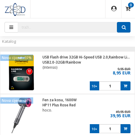
0
EĐAJI
PARATI
TI
IJA
i oprema
uređaji
ka
rane
i pribor
r - Analogija
ijal
Katalog
 BULLET
r
i
G9 / G4
XVR
laptop
USB Flash drive 32GB Hi-Speed USB 2.0,Rainbow Line,TRANSP.
Nova cijena -10%
r - IP
USB2.0-32GB/Rainbow
ere
tiljke
(Intenso)
deo
9,95 EUR
8,95 EUR
je
a svjetla
x
jenje
essional
lati i pribor
10+
ači
a IP kamere
a grla
S2
blet ...
čnici
zor- IP
Fen za kosu, 1600W
Nova cijena -20%
e
 C
HP11 Plus Rose Red
hoco.
ndroid
li
49,95 EUR
39,95 EUR
at
e
 dom
električne brave
10+
jeći
lušalice