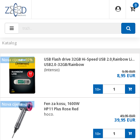
0
EĐAJI
PARATI
TI
IJA
i oprema
uređaji
ka
rane
i pribor
r - Analogija
ijal
Katalog
 BULLET
r
i
G9 / G4
XVR
laptop
USB Flash drive 32GB Hi-Speed USB 2.0,Rainbow Line,TRANSP.
Nova cijena -10%
r - IP
USB2.0-32GB/Rainbow
ere
tiljke
(Intenso)
deo
9,95 EUR
8,95 EUR
je
a svjetla
x
jenje
essional
lati i pribor
10+
ači
a IP kamere
a grla
S2
blet ...
čnici
zor- IP
Fen za kosu, 1600W
Nova cijena -20%
e
 C
HP11 Plus Rose Red
hoco.
ndroid
li
49,95 EUR
39,95 EUR
at
e
 dom
električne brave
10+
jeći
lušalice