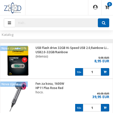
0
EĐAJI
PARATI
TI
IJA
i oprema
uređaji
ka
rane
i pribor
r - Analogija
ijal
Katalog
 BULLET
r
i
G9 / G4
XVR
laptop
USB Flash drive 32GB Hi-Speed USB 2.0,Rainbow Line,TRANSP.
Nova cijena -10%
r - IP
USB2.0-32GB/Rainbow
ere
tiljke
(Intenso)
deo
9,95 EUR
8,95 EUR
je
a svjetla
x
jenje
essional
lati i pribor
10+
ači
a IP kamere
a grla
S2
blet ...
čnici
zor- IP
Fen za kosu, 1600W
Nova cijena -20%
e
 C
HP11 Plus Rose Red
hoco.
ndroid
li
49,95 EUR
39,95 EUR
at
e
 dom
električne brave
10+
jeći
lušalice