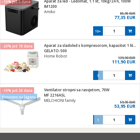
Aparat za led - Ledomat, 1.1 lit, 10kg/24 h, 100W
-10% još 5 dana
hinjski pribor
IM1200
Amiko
Zabava
85,95 EUR
77,35 EUR
pretvaraći
če
na metar
ice/ostalo
10+
i
/čistače
Aparat za sladoled s kompresorom, kapacitet 1 lit., 90W
-20% još 18 dana
GELATO-500
ika
Home Robot
 noževe
139,90 EUR
111,90 EUR
mari i kutije
Exterijer
5
/Vitrine
/osigurači
Ventilator stropni sa rasvjetom, 70W
-10% još 26 dana
MF 2216ASL
Ponovno na lageru
plažu
MELCHIONI family
59,95 EUR
53,95 EUR
e
e
1
ja