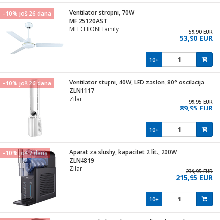
j
 stanice
Ventilator stropni, 70W
-10% još 26 dana
 hrane
MF 25120AST
i
 pohrana
MELCHIONI family
59,90 EUR
i
ji i oprema
53,90 EUR
ki aparati
glodare
prema
10+
odaci
ik
 oprema
je
rtphone
Ventilator stupni, 40W, LED zaslon, 80° oscilacija
-10% još 26 dana
i program
ene
e
ZLN1117
e namjene
eđaje
phone
Zilan
99,95 EUR
ije
etar
am
89,95 EUR
te
erije
i
ram
nderi
10+
i zraka
je mesa
e
sat
čnice
Aparat za slushy, kapacitet 2 lit., 200W
 iPhone
-10% još 7 dana
trošni materijal
er
oprema
 oprema
ZLN4819
anje
l
Zilan
239,95 EUR
so kavu
215,95 EUR
je
dodaci
spenzer
a
pis
10+
 Čistači