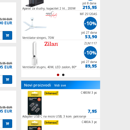
još 27 dana
još 8 dana
62,95
215,95
Aparat za slushy, kapacitet 2 lit., 200W
Ventilator stupni, 5
oscilacija
MF 25120AS
9,90 EUR
-10
90 EUR
%
još 27 dana
53,90
Ventilator stropni, 70W
ZLN1117
-10
%
još 27 dana
9,95 EUR
89,95
95 EUR
Ventilator stupni, 40W, LED zaslon, 80°
oscilacija
Novi proizvodi
Vidi sve
ZLN3598
C480M 3 pc
9,95 EUR
59,95
7,95
95 EUR
Adapter USB C na micro USB, 3 kom. pakiranje
Nosač / stalak TV pr
SATURN
C480A 3 pc