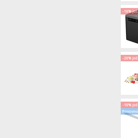
-10% još
-20% još
-10% još
Ponovno 