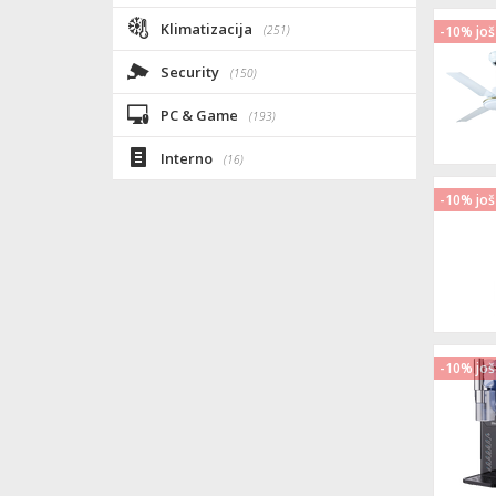
Klimatizacija
(251)
-10% još
Security
(150)
PC & Game
(193)
Interno
(16)
-10% još
-10% još