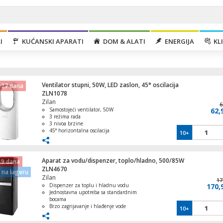
I
KUĆANSKI APARATI
DOM & ALATI
ENERGIJA
KLI
Ventilator stupni, 50W, LED zaslon, 45° oscilacija
 27 dana
ZLN1078
Zilan
6
Samostojeći ventilator, 50W
62,
3 režima rada
3 nivoa brzine
45° horizontalna oscilacija
10+
Aparat za vodu/dispenzer, toplo/hladno,
LED zaslon, Daljinski upravljač
500/85W
Aparat za vodu/dispenzer, toplo/hladno, 500/85W
19 dana
ZLN4670
na lageru
Zilan
17
Dispenzer za toplu i hladnu vodu
170,
Aparat za sladoled s kompresorom, kapacit
Jednostavna upotreba sa standardnim
lit., 90W
bocama
Brzo zagrijavanje i hlađenje vode
10+
Kompaktan i moderan dizajn
Sigurnosna zaštita od pregrijavanja