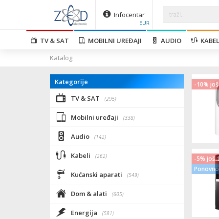
Infocentar
EUR
TV & SAT
MOBILNI UREĐAJI
AUDIO
KABEL
Katalog
Kategorije
-10% još
TV & SAT
(295)
Mobilni uređaji
(338)
Audio
(142)
Kabeli
(262)
-5% još 
Ponovno 
Kućanski aparati
(549)
Dom & alati
(605)
Energija
(581)