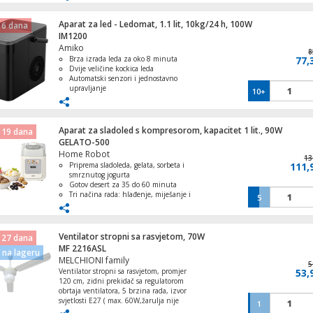
kuhinju
Lako čišćenje i održavanje
Idealan za ljetne dane i osvježenje
Aparat za led - Ledomat, 1.1 lit, 10kg/24 h, 100W
 6 dana
IM1200
Antena omnidirectional, vanjska, FM/UH
Amiko
25dB
8
Brza izrada leda za oko 8 minuta
77,
Dvije veličine kockica leda
Automatski senzori i jednostavno
upravljanje
10+
Funkcija samočišćenja za lakše
održavanje
Lampa LED sa lupom, 9W
Kompaktan i prenosiv dizajn
Aparat za sladoled s kompresorom, kapacitet 1 lit., 90W
 19 dana
GELATO-500
Home Robot
13
Priprema sladoleda, gelata, sorbeta i
111,
smrznutog jogurta
Dekorativna LED rasvjeta, pahuljice
Gotov desert za 35 do 60 minuta
Tri načina rada: hlađenje, miješanje i
5
priprema sladoleda
Uklonjiva aluminijska posuda za
ravnomjerno zamrzavanje
Ugrađeni kompresor bez potrebe za
Ventilator stropni sa rasvjetom, 70W
 27 dana
prethodnim zamrzavanjem
MF 2216ASL
Mikser sa posudom, 3u1, punjivi, 800mA
na lageru
MELCHIONI family
20W
5
Ventilator stropni sa rasvjetom, promjer
53,
120 cm, zidni prekidač sa regulatorom
obrtaja ventilatora, 5 brzina rada, izvor
svjetlosti E27 ( max. 60W,žarulja nije
1
uključena u pakiranje ), napajanje 230V /