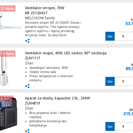
Ventilator stropni, 70W
 27 dana
Ventilator stupni, 50W, LED zaslon, 45°
MF 25120AST
oscilacija
MELCHIONI family
5
Ventilator stropni MF 25120AST Zdrava i
53,
prirodna svježina. Tihe lopatice stvaraju
ugodnu svježinu i osjećaj prirodnog
strujanja zraka. Sa daljinskim
10+
upravljačem (baterija nije uključena) • 3
metalne lopatice • Prečnik: 120 cm • 3
brzine rada • Napajanje: 220–240 V AC
50–60 Hz • Snaga: 70 W • Boja: bijela •
Ventilator stupni, 40W, LED zaslon, 80° oscilacija
 27 dana
Dimenzije (D x Š x V): 54,5 x 24,7 x 10 cm
ZLN1117
Zilan
9
Samostojeći ventilator, 40W
89,
Odabir režima rada
Prikaz temperature u stvarnom
vremenu
10+
Inteligentni daljinski upravljač
Funkcija oscilacije od 80°
Aparat za slushy, kapacitet 2 lit., 200W
 8 dana
ZLN4819
Zilan
23
Brza priprema slush i ledenih
215,
napitaka
Friteza na vrući zrak, 1350 W
Jednostavno korištenje bez
komplikacija
10+
Kompaktan dizajn pogodan za svaku