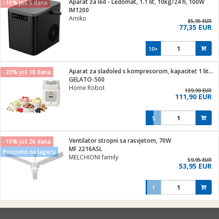
Aparat za led - Ledomat, 1.1 lit, 10kg/24 h, 100W
-10% još 5 dana
hinjski pribor
IM1200
Amiko
Zabava
85,95 EUR
77,35 EUR
pretvaraći
če
na metar
ice/ostalo
10+
i
/čistače
Aparat za sladoled s kompresorom, kapacitet 1 lit., 90W
-20% još 18 dana
GELATO-500
ika
Home Robot
 noževe
139,90 EUR
111,90 EUR
mari i kutije
Exterijer
5
/Vitrine
/osigurači
Ventilator stropni sa rasvjetom, 70W
-10% još 26 dana
MF 2216ASL
Ponovno na lageru
plažu
MELCHIONI family
59,95 EUR
53,95 EUR
e
e
1
ja