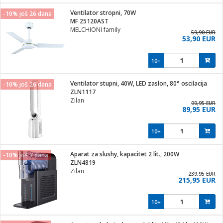
j
 stanice
Ventilator stropni, 70W
-10% još 26 dana
 hrane
MF 25120AST
i
 pohrana
MELCHIONI family
59,90 EUR
i
ji i oprema
53,90 EUR
ki aparati
glodare
prema
10+
odaci
ik
 oprema
je
rtphone
Ventilator stupni, 40W, LED zaslon, 80° oscilacija
-10% još 26 dana
i program
ene
e
ZLN1117
e namjene
eđaje
phone
Zilan
99,95 EUR
ije
etar
am
89,95 EUR
te
erije
i
ram
nderi
10+
i zraka
je mesa
e
sat
čnice
Aparat za slushy, kapacitet 2 lit., 200W
 iPhone
-10% još 7 dana
trošni materijal
er
oprema
 oprema
ZLN4819
anje
l
Zilan
239,95 EUR
so kavu
215,95 EUR
je
dodaci
spenzer
a
pis
10+
 Čistači