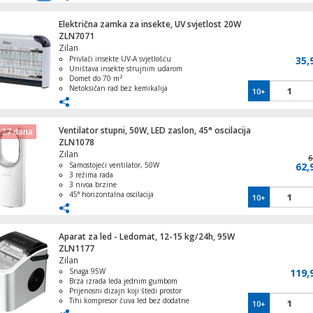
Električna zamka za insekte, UV svjetlost 20W
ZLN7071
Sušilo za ručnike, električno, zidno, dalj
Zilan
upr., 500 W
Privlači insekte UV-A svjetlošću
35,
Uništava insekte strujnim udarom
Domet do 70 m²
Netoksičan rad bez kemikalija
10+
2 x 10 W UV-cijevi
USB A na USB micro kabel, 2.1A, dužina
21,5cm, flat
Ventilator stupni, 50W, LED zaslon, 45° oscilacija
 27 dana
ZLN1078
Zilan
6
Samostojeći ventilator, 50W
62,
3 režima rada
HDMI kabel, 10 met, ver. 1.4
3 nivoa brzine
45° horizontalna oscilacija
10+
LED zaslon, Daljinski upravljač
Aparat za led - Ledomat, 12-15 kg/24h, 95W
ZLN1177
Žarulja za pećnicu, 15W, E14, 3000K, 300
Zilan
IP20
Snaga 95W
119,
Brza izrada leda jednim gumbom
Prijenosni dizajn koji štedi prostor
Tihi kompresor čuva led bez dodatne
10+
buke