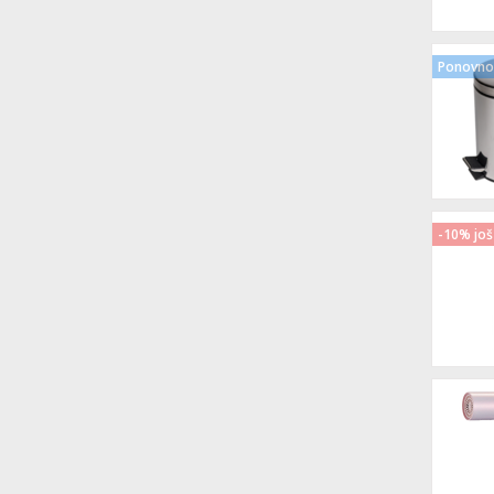
Ponovno 
-10% još