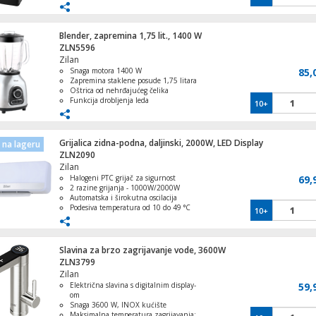
Kompaktan i moderan dizajn
Sigurnosna zaštita od pregrijavanja
Multišalter 4 satelita na 16 utičnica
Blender, zapremina 1,75 lit., 1400 W
ZLN5596
Zilan
Snaga motora 1400 W
85,
Zapremina staklene posude 1,75 litara
Oštrica od nehrđajućeg čelika
Funkcija drobljenja leda
10+
Digitalna kontrola s tri funkcijske
tipke
Grijalica zidna-podna, daljinski, 2000W, LED Display
na lageru
ZLN2090
Zilan
Halogeni PTC grijač za sigurnost
69,
2 razine grijanja - 1000W/2000W
Automatska i širokutna oscilacija
Podesiva temperatura od 10 do 49 °C
10+
LED zaslon i timer do 12 sati.
Slavina za brzo zagrijavanje vode, 3600W
ZLN3799
Zilan
Električna slavina s digitalnim display-
59,
om
Snaga 3600 W, INOX kućište
Maksimalna temperatura zagrijavanja: