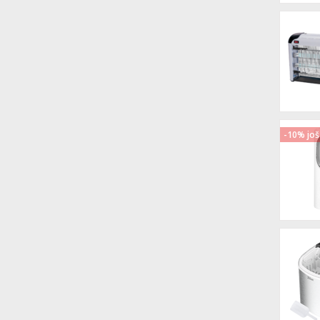
-10% još