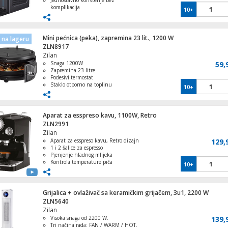
Jednostavno korištenje bez
komplikacija
10+
Kompaktan dizajn pogodan za svaku
kuhinju
Lako čišćenje i održavanje
Idealan za ljetne dane i osvježenje
Mini pećnica (peka), zapremina 23 lit., 1200 W
na lageru
ZLN8917
Zilan
Snaga 1200W
59,
Zapremina 23 litre
Podesivi termostat
Staklo otporno na toplinu
10+
Svjetlosni indikator
Aparat za esspreso kavu, 1100W, Retro
ZLN2991
Zilan
Aparat za esspreso kavu, Retro dizajn
129,
1 i 2 šalice za espresso
Pjenjenje hladnog mlijeka
Kontrola temperature pića
10+
Zapremina - 1.25 lit.
Grijalica + ovlaživač sa keramičkim grijačem, 3u1, 2200 W
ZLN5640
Zilan
Visoka snaga od 2200 W.
139,
Tri načina rada: FAN / WARM / HOT.