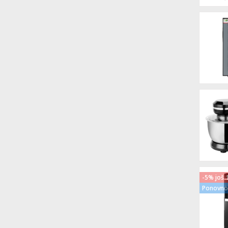
-5% još 
Ponovno 