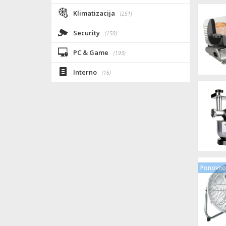
Klimatizacija
(251)
Security
(150)
PC & Game
(193)
Interno
(16)
Ponovno 