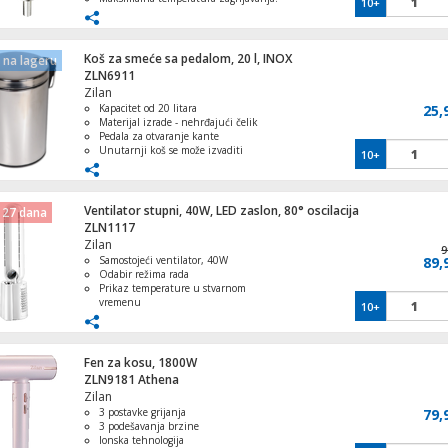
10+
55 °C
Vrijeme zagrijavanja: 15–20 sekundi
Ugrađeni aerator – smanjuje potrošnju
vode
Koš za smeće sa pedalom, 20 l, INOX
na lageru
ZLN6911
Zilan
Kapacitet od 20 litara
25,
Materijal izrade - nehrđajući čelik
Pedala za otvaranje kante
Unutarnji koš se može izvaditi
10+
Pogodan za sve prostorije u domu
Ventilator stupni, 40W, LED zaslon, 80° oscilacija
 27 dana
ZLN1117
Zilan
9
Samostojeći ventilator, 40W
89,
Odabir režima rada
Prikaz temperature u stvarnom
vremenu
10+
Inteligentni daljinski upravljač
Funkcija oscilacije od 80°
Fen za kosu, 1800W
ZLN9181 Athena
Zilan
3 postavke grijanja
79,
3 podešavanja brzine
Ionska tehnologija