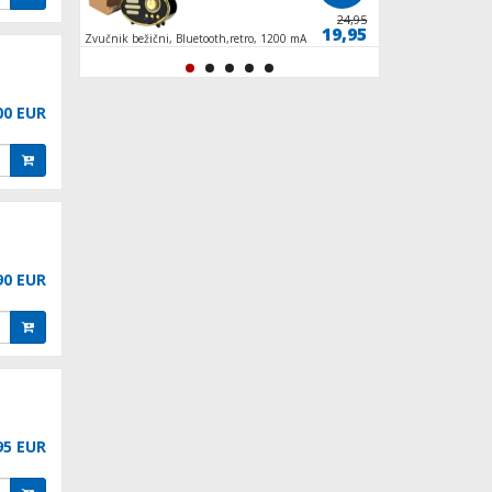
229,90
24,95
199,90
19,95
Zvučnik bežični, Bluetooth,retro, 1200 mAh, 5
Mlin za kavu, spremn
h, 5 W, crna
INOX/crna
00 EUR
90 EUR
95 EUR