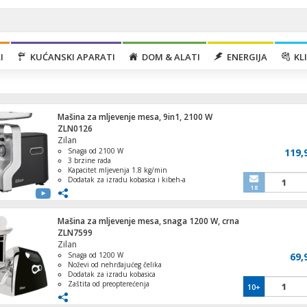
I
KUĆANSKI APARATI
DOM & ALATI
ENERGIJA
KLI
Mašina za mljevenje mesa, 9in1, 2100 W
ZLN0126
Zilan
Snaga od 2100 W
119,
3 brzine rada
Kapacitet mljevenja 1.8 kg/min
Dodatak za izradu kobasica i kibeh-a
Aparat za sladoled s kompresorom, kapacit
18
3 diska za rezanje mesa različitih
lit., 90W
debljina
Mašina za mljevenje mesa, snaga 1200 W, crna
ZLN7599
Zilan
Snaga od 1200 W
69,
Ventilator stupni, 40W, LED zaslon, 80°
Noževi od nehrđajućeg čelika
oscilacija
Dodatak za izradu kobasica
Zaštita od preopterećenja
10+
Jednostavno za održavanje