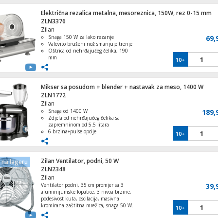
Električna rezalica metalna, mesoreznica, 150W, rez 0-15 mm
Ventilator stropni sa rasvjetom, 70W
ZLN3376
Zilan
Snaga 150 W za lako rezanje
69,
Valovito brušeni nož smanjuje trenje
Oštrica od nehrđajućeg čelika, 190
mm
10+
Podešavanje debljine reza do 15 mm
Prekidač on/off, stabilne gumirane
nožice.
Mikser sa posudom + blender + nastavak za meso, 1400 W
ZLN1772
Zilan
Snaga od 1400 W
189,
Zdjela od nehrđajućeg čelika sa
zapremninom od 5.5 litara
6 brzina+pulse opcije
10+
Polagan početak s pametnom
kontrolom PCB-a
Dodaci: kuka za tijesto, mlatilica,
pjenjača.
Zilan Ventilator, podni, 50 W
na lageru
ZLN2348
Zilan
Ventilator podni, 35 cm promjer sa 3
39,
aluminijumske lopatice, 3 nivoa brzine,
Solarna vrtna LED lampa, 300 mAh
podesivost kuta, oscilacija, masivna
kromirana zaštitna mrežica, snaga 50 W.
10+
Idealno za svaki kutak Vašeg doma