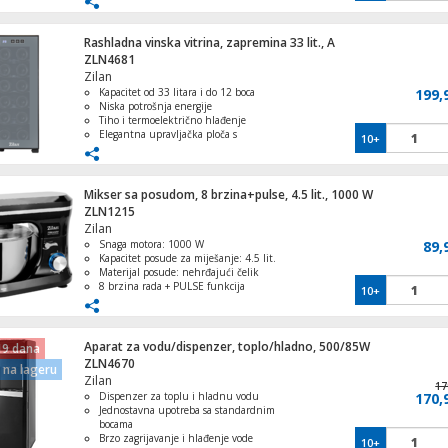
Jednostavno održavanje/čišćenje
Rashladna vinska vitrina, zapremina 33 lit., A
ZLN4681
Zilan
Pegla na paru, 2200 W
Kapacitet od 33 litara i do 12 boca
199,
Niska potrošnja energije
Tiho i termoelektrično hlađenje
Elegantna upravljačka ploča s
10+
kontrolama na dodir
Mogućnost podešavanja temperature i
pozadinsko osvjetljenje.
Kuhalo za vodu, zapremina 2.0 l, 1500 
Mikser sa posudom, 8 brzina+pulse, 4.5 lit., 1000 W
ZLN1215
Zilan
Snaga motora: 1000 W
89,
Kapacitet posude za miješanje: 4.5 lit.
Materijal posude: nehrđajući čelik
Plafonjera, LED, 12W
8 brzina rada + PULSE funkcija
10+
Mekanizam podizanja sa sigurnosnim
prekidačem
Aparat za vodu/dispenzer, toplo/hladno, 500/85W
19 dana
ZLN4670
na lageru
Zilan
Kožni novčanik, držač za iPhone, magnet
17
Dispenzer za toplu i hladnu vodu
MagSafe
170,
Jednostavna upotreba sa standardnim
bocama
Brzo zagrijavanje i hlađenje vode
10+