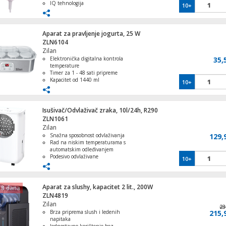
IQ tehnologija
10+
Sa magnetnom usisnom mlaznicom
Aparat za pravljenje jogurta, 25 W
ZLN6104
Zilan
Elektronička digitalna kontrola
35,
temperature
Timer za 1 - 48 sati pripreme
Kapacitet od 1440 ml
10+
Podešavanje temperature od 20 - 55°C
Termostat za sigurnost i zaštitu
uređaja
Isušivač/Odvlaživač zraka, 10l/24h, R290
ZLN1061
Zilan
Snažna sposobnost odvlaživanja
129,
Rad na niskim temperaturama s
automatskim odleđivanjem
Podesivo odvlaživane
10+
Timer za uključivanje/isključivanje
Lagani prijenosni dizajn
Aparat za slushy, kapacitet 2 lit., 200W
 8 dana
ZLN4819
Zilan
23
Brza priprema slush i ledenih
215,
napitaka