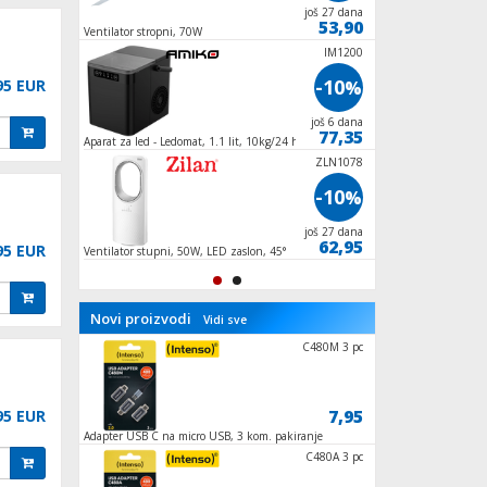
još 27 dana
još 27 dana
53,95
53,90
Ventilator stropni, 70W
Ventilator stropni sa
IM1200
-10
95 EUR
%
još 6 dana
77,35
Aparat za led - Ledomat, 1.1 lit, 10kg/24 h,
100W
ZLN1078
-10
%
još 27 dana
62,95
95 EUR
Ventilator stupni, 50W, LED zaslon, 45°
oscilacija
Novi proizvodi
Vidi sve
MX655
C480M 3 pc
7,90
7,95
95 EUR
Adapter USB C na micro USB, 3 kom. pakiranje
Nosač / stalak za TV 
točkićima,37"-70",5
FKTW 502
C480A 3 pc