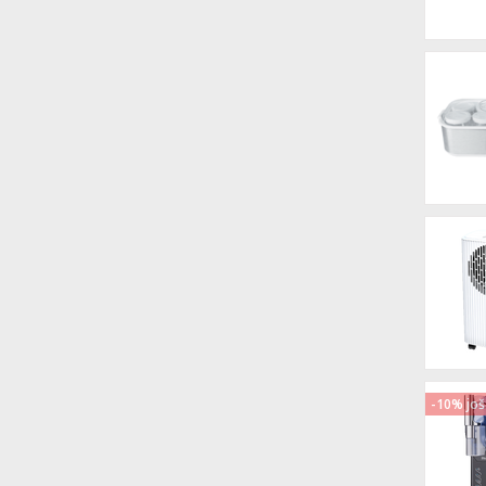
-10% još