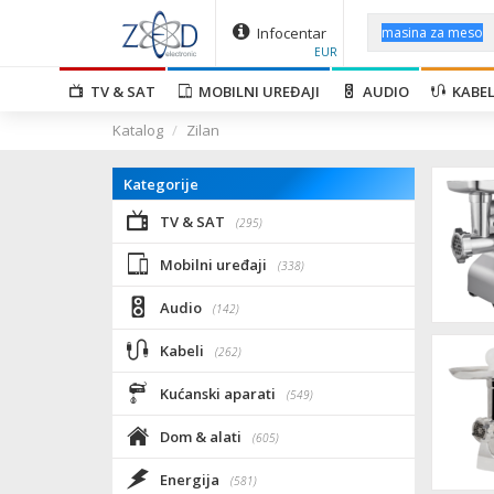
Infocentar
EUR
TV & SAT
MOBILNI UREĐAJI
AUDIO
KABEL
Katalog
Zilan
Kategorije
TV & SAT
(295)
Mobilni uređaji
(338)
Audio
(142)
Kabeli
(262)
Kućanski aparati
(549)
Dom & alati
(605)
Energija
(581)