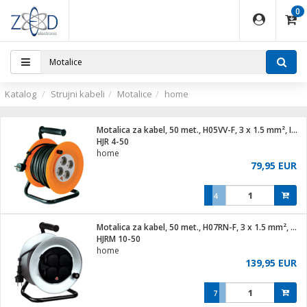
0
EĐAJI
PARATI
TI
IJA
i oprema
uređaji
ka
rane
i pribor
r - Analogija
ijal
Katalog
Strujni kabeli
Motalice
home
 BULLET
r
i
G9 / G4
XVR
laptop
Motalica za kabel, 50 met., H05VV-F, 3 x 1.5 mm², IP20
r - IP
HJR 4-50
ere
tiljke
home
deo
79,95 EUR
je
a svjetla
x
jenje
essional
lati i pribor
4
ači
a IP kamere
a grla
S2
blet ...
čnici
zor- IP
Motalica za kabel, 50 met., H07RN-F, 3 x 1.5 mm², Outdoor
e
 C
HJRM 10-50
home
ndroid
li
139,95 EUR
at
e
 dom
električne brave
7
jeći
lušalice