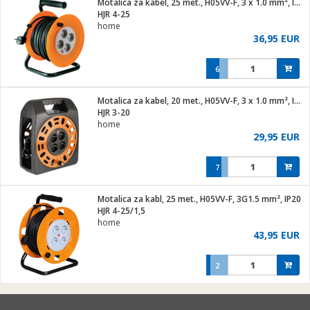
Motalica za kabel, 25 met., H05VV-F, 3 x 1.0 mm², IP20
hinjski pribor
HJR 4-25
home
Zabava
36,95 EUR
pretvaraći
če
na metar
ice/ostalo
6
i
/čistače
Motalica za kabel, 20 met., H05VV-F, 3 x 1.0 mm², IP20
HJR 3-20
ika
home
 noževe
29,95 EUR
mari i kutije
Exterijer
7
/Vitrine
/osigurači
Motalica za kabl, 25 met., H05VV-F, 3G1.5 mm², IP20
HJR 4-25/1,5
plažu
home
43,95 EUR
e
e
2
ja