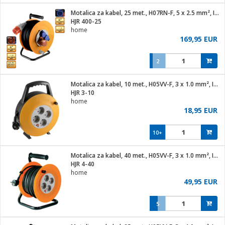
j
 stanice
Motalica za kabel, 25 met., H07RN-F, 5 x 2.5 mm², IP44
 hrane
HJR 400-25
i
 pohrana
home
i
ji i oprema
169,95 EUR
ki aparati
glodare
prema
2
odaci
ik
 oprema
je
rtphone
Motalica za kabel, 10 met., H05VV-F, 3 x 1.0 mm², IP20
i program
ene
e
HJR 3-10
e namjene
eđaje
phone
home
ije
etar
am
18,95 EUR
te
erije
i
ram
nderi
10+
i zraka
je mesa
e
sat
čnice
Motalica za kabel, 40 met., H05VV-F, 3 x 1.0 mm², IP20
 iPhone
trošni materijal
er
oprema
 oprema
HJR 4-40
anje
l
home
so kavu
49,95 EUR
je
dodaci
spenzer
a
pis
5
 Čistači