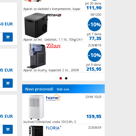
još 28 dana
još 20 dana
62,95
111,90
Aparat za sladoled s kompresorom, kapacitet 1
Ventilator stupni, 5
lit., 90W
oscilacija
MF 25120AS
IM1200
-10
-10
50 EUR
%
%
još 28 dana
još 7 dana
53,90
77,35
Aparat za led - Ledomat, 1.1 lit, 10kg/24 h,
Ventilator stropni, 
100W
ZLN4819
-10
%
još 9 dana
215,95
95 EUR
Aparat za slushy, kapacitet 2 lit., 200W
Novi proizvodi
Vidi sve
EACS/I-09H
DHM 10LR
139,90
159,95
95 EUR
C/N8
Isušivač/Odvlaživač zraka 10l/24h, 5
Paketi za led, 2 kom.
programa, R290
FKA 200
ZLN3659