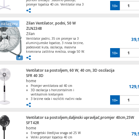
jednom uređaju. Stabilno postolje,
promjer lopatica 40 cm. Ventilator ima 3
10+
brzine rada, oscilirajuću glavu, podesiv je
po visini od 88 do 120 cm. Ventilator je
veoma pogodan za dnevne boravke,
natkrivene terase........
Zilan Ventilator, podni, 50 W
na lageru
ZLN2348
Zilan
Ventilator podni, 35 cm promjer sa 3
39,
aluminijumske lopatice, 3 nivoa brzine,
podesivost kuta, oscilacija, masivna
kromirana zaštitna mrežica, snaga 50 W.
10+
Idealno za svaki kutak Vašeg doma
Ventilator sa postoljem, 60 W, 40 cm, 3D oscilacija
SFR 40 3D
home
Promjer ventilatora od 40 cm
129,
3D oscilacija s horizontalnim i
vertikalnim kretanjem
3 brzine rada i različiti načini rada
10+
Daljinski upravljač i timer za
isključenje
Visinski podesiv i niska razina buke
Ventilator sa postoljem,daljinski upravljač,promjer 40cm,25W
SFT42R
home
Energetski štedljiva snaga od 25 W
79,
Veliki promjer lopatica 40 cm