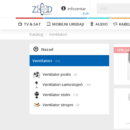
Infocentar
EUR
TV & SAT
MOBILNI UREĐAJI
AUDIO
KABEL
Katalog
Ventilatori
Nazad
-10% još
Ventilatori
(64)
Ventilator podni
(6)
Ventilatori samostojeći
(36)
Ventilator stolni
(14)
Ventilator stropni
(8)