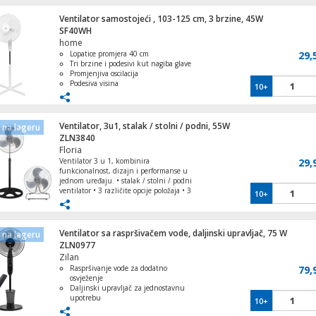
Preklopna oscilacija od 80° –
ravnomjerna raspodjela zraka
Ventilator samostojeći , 103-125 cm, 3 brzine, 45W
Ventilator stupni, 50W, LED zaslon, 45°
Podesivi kut glave – ciljani protok
SF40WH
oscilacija
zraka za maksimalnu udobnost
home
Lopatice promjera 40 cm
29,
Tri brzine i podesivi kut nagiba glave
Promjenjiva oscilacija
Podesiva visina
10+
Ventilator stropni, 70W
Snaga 45W
Ventilator, 3u1, stalak / stolni / podni, 55W
na lageru
ZLN3840
Floria
Ventilator 3 u 1, kombinira
29,
funkcionalnost, dizajn i performanse u
jednom uređaju. • stalak / stolni / podni
ventilator • 3 različite opcije položaja • 3
10+
brzine • 3 metalne lopatice • podesivo po
visini • zaštitna gusta rešetka • snaga 55
W
Ventilator sa raspršivačem vode, daljinski upravljač, 75 W
na lageru
ZLN0977
Zilan
Raspršivanje vode za dodatno
79,
osvježenje
Unutarnja jedinica za EACS/I-09 HTP/H
Daljinski upravljač za jednostavnu
upotrebu
10+
Tri stupnja brzine i tri načina rada