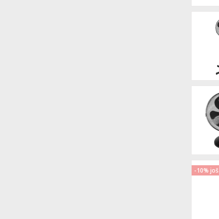
-10% još