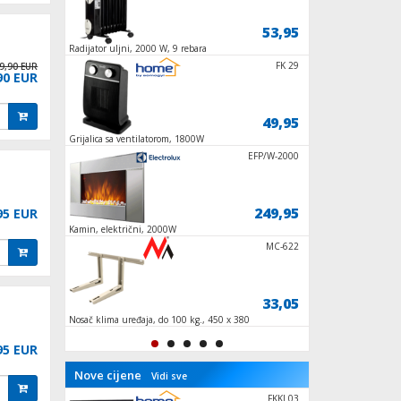
179,95
53,95
r, LCD
Radijator uljni, 2000 W, 9 rebara
Grijalica sa halogeni
1200 W
FK 252
FK 29
9,90 EUR
90 EUR
139,95
49,95
00 W
Grijalica sa ventilatorom, 1800W
Grijalica zidna , 42
display
AIR 20/S
EFP/W-2000
9,95
249,95
95 EUR
Kamin, električni, 2000W
Grijalica, plinska / 
1300W
URCAC
MC-622
3,90
33,05
Nosač klima uređaja, do 100 kg., 450 x 380
UKP-4UNI
mm
95 EUR
Nove cijene
Vidi sve
FKIR 701 W
FKKI 03