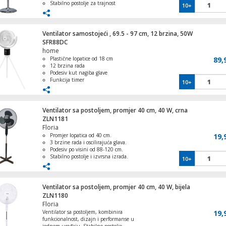
Stabilno postolje za trajnost
10+
Moderan dizajn sa metalnim stalakom.
Ventilator samostojeći , 69.5 - 97 cm, 12 brzina, 50W
SFR88DC
home
Plastične lopatice od 18 cm
89,
12 brzina rada
Podesiv kut nagiba glave
Funkcija timer
10+
Daljinski upravljač
Ventilator sa postoljem, promjer 40 cm, 40 W, crna
ZLN1181
Floria
Promjer lopatica od 40 cm.
19,
3 brzine rada i oscilirajuća glava.
Podesiv po visini od 88-120 cm.
Stabilno postolje i izvrsna izrada.
10+
Savršen za dnevne boravke i urede.
Ventilator sa postoljem, promjer 40 cm, 40 W, bijela
ZLN1180
Floria
Ventilator sa postoljem, kombinira
19,
funkcionalnost, dizajn i performanse u