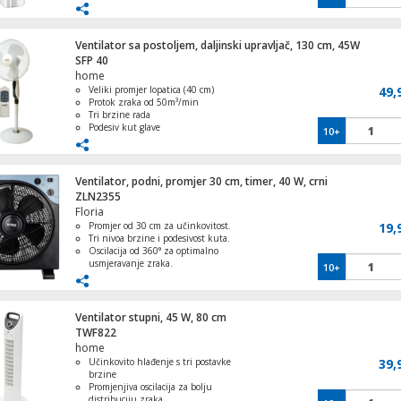
Inteligentni daljinski upravljač
Funkcija oscilacije od 80°
Grijalica, plinska, sa regulatorom, 1 kg/h
Ventilator sa postoljem, daljinski upravljač, 130 cm, 45W
W, crna
SFP 40
home
Veliki promjer lopatica (40 cm)
49,
Protok zraka od 50m³/min
Tri brzine rada
Podesiv kut glave
10+
Daljinski upravljač uključen
Ventilator, podni, promjer 30 cm, timer, 40 W, crni
ZLN2355
Floria
Promjer od 30 cm za učinkovitost.
19,
Tri nivoa brzine i podesivost kuta.
Oscilacija od 360° za optimalno
usmjeravanje zraka.
10+
Timer do 60 minuta za praktičnost.
Snaga od 40 W za pouzdanost.
Ventilator stupni, 45 W, 80 cm
TWF822
home
Učinkovito hlađenje s tri postavke
39,
brzine
Promjenjiva oscilacija za bolju
distribuciju zraka