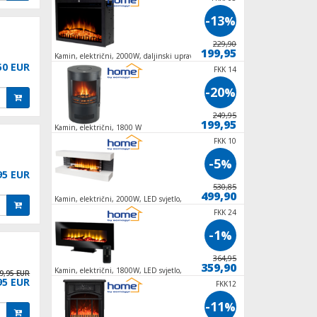
-5
-13
%
%
169,90
229,90
159,90
199,95
t,
Kamin, električni, 2000W, daljinski upravljač
Grijalica sa halogen
50 EUR
FKIR 452
FKK 14
-5
-20
%
%
199,95
249,95
189,95
199,95
Kamin, električni, 1800 W
Kamin, električni, 
FKIR 962
FKK 10
-3
-5
%
%
95 EUR
299,95
530,85
289,95
499,90
jač,
Kamin, električni, 2000W, LED svjetlo,
Kamin, električni, 
daljinski upravljač
FKIR 700 W
FKK 24
-6
-1
%
%
159,25
364,95
149,25
359,90
 W,
Kamin, električni, 1800W, LED svjetlo,
Pročišćivač zraka, 28
9,95 EUR
95 EUR
daljinski upravljač
ZLN1275
FKK12
-7
-11
%
%