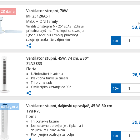
Veliki rezervoar za vodu od 2.8 litara
Timer funkcija do 7 sati
Ventilator stropni, 70W
 28 dana
MF 25120AST
Grijalica zidna, konvektor, 2000 W, time
MELCHIONI family
zaslon
5
Ventilator stropni MF 25120AST Zdrava i
53,
prirodna svježina. Tihe lopatice stvaraju
ugodnu svježinu i osjećaj prirodnog
strujanja zraka. Sa daljinskim
10+
upravljačem (baterija nije uključena) • 3
metalne lopatice • Prečnik: 120 cm • 3
Grijalica sa halogenim grijačem, IPX4, 12
brzine rada • Napajanje: 220–240 V AC
50–60 Hz • Snaga: 70 W • Boja: bijela •
Ventilator stupni, 45W, 74 cm, ±90°
Dimenzije (D x Š x V): 54,5 x 24,7 x 10 cm
ZLN3833
Floria
Učinkovitost hlađenja
26,
Praktična funkcija timera
Filter za čistač zraka AIR 20
Tri brzine rada
Oscilacijsko kretanje do 90°
10+
Elegantan i štedi prostor
Ventilator stupni, daljinski upravljač, 45 W, 80 cm
na lageru
TWFR78
Univerzalni daljinski upravljač za klima
home
uređaje
Tri postavke brzine
39,
Jednostavno upravljanje s tipkama i
daljinskim upravljačem
Promjenjiva oscilacija za bolju
10+
distribuciju zraka