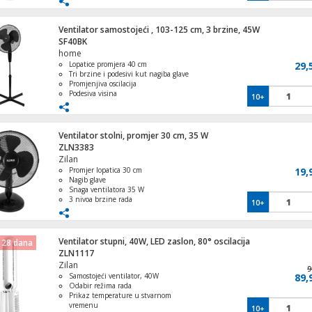
Kompaktan i lagan za jednostavno
premještanje
Moderan dizajn koji se uklapa u svaki
Ventilator samostojeći , 103-125 cm, 3 brzine, 45W
interijer
SF40BK
home
Panel zidna grijalica, infra-red grijač, smar
Lopatice promjera 40 cm
29,
700 W,WiFi
Tri brzine i podesivi kut nagiba glave
Promjenjiva oscilacija
Podesiva visina
10+
Snaga 45W
Panel zidna/stropna grijalica,infra-red
Ventilator stolni, promjer 30 cm, 35 W
grijač,smart,450 W
ZLN3383
Zilan
Promjer lopatica 30 cm
19,
Nagib glave
Snaga ventilatora 35 W
Panel zidna/stropna grijalica, infra-red gri
3 nivoa brzine rada
10+
960 W
Oscilliranje do 90°
Ventilator stupni, 40W, LED zaslon, 80° oscilacija
 28 dana
ZLN1117
Zilan
Panel zidna grijalica, infra-red grijač,700
9
Samostojeći ventilator, 40W
WiFi
89,
Odabir režima rada
Prikaz temperature u stvarnom
vremenu
10+