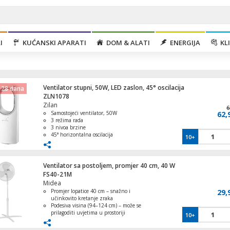
I
KUĆANSKI APARATI
DOM & ALATI
ENERGIJA
KLI
Ventilator stupni, 50W, LED zaslon, 45° oscilacija
 28 dana
ZLN1078
Zilan
6
Samostojeći ventilator, 50W
62,
3 režima rada
3 nivoa brzine
45° horizontalna oscilacija
10+
Ventilator stupni, 40W, LED zaslon, 80°
LED zaslon, Daljinski upravljač
oscilacija
Ventilator sa postoljem, promjer 40 cm, 40 W
FS40-21M
Midea
Promjer lopatice 40 cm – snažno i
29,
Ventilator stropni sa rasvjetom, 70W
učinkovito kretanje zraka
Podesiva visina (94–124 cm) – može se
prilagoditi uvjetima u prostoriji
10+
3-stupanjska kontrola – tiho, srednje
ili intenzivno puhanje