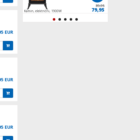
129,95
89,95
119,95
79,95
, 4200
Kamin, električni, 1900W
Isušivač/Odvlaživač 
programa, R290
95 EUR
95 EUR
95 EUR