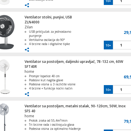
10+
Okretna kontrola za praktičnu
upotrebu
Jednostavan za nošenje
Moderan i elegantan izgled koji se
Ventilator stolni, punjivi, USB
uklapa u svaki interijer
ZLN4000
Zilan
USB priključak za jednostavno
29,
punjenje
Vertikalna oscilacija do 90°
4 brzine rada i digitalne tipke
10+
Ugrađena baterija s do 15 sati rada
Tihi način rada s razinom buke ≤32dB
Ventilator sa postoljem, daljinski upravljač, 78-132 cm, 60W
SFT40R
home
Promjer lopatice 40 cm
69,
Podesivi kut nagiba glave
Podesiva visina u 3 različite visine
4 brzine + funkcija noćni način
10+
Oscilacija, Timer
Ventilator sa postoljem, metalni stalak, 90-120cm, 50W, Inox
SFS 40
home
Protok zraka od 55,4m³/min
79,
Tri brzine rada i oscilirajuća glava
Podesiva visina za optimalno hlađenje