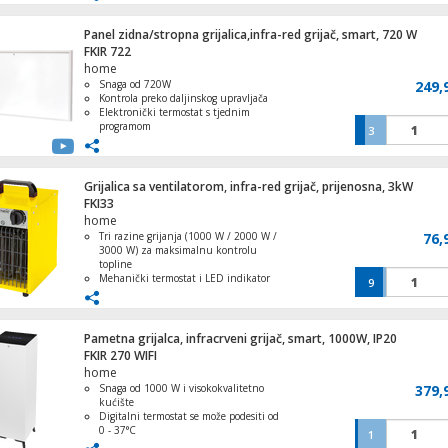
isključivanja)
Digitalni termostat, timer
Upravljanje: dodir, daljinski upravljač,
Panel zidna/stropna grijalica,infra-red grijač, smart, 720 W
TUYA Wi-Fi aplikacija
FKIR 722
Električni Roštilj / Raclette / Fondue od si
home
3u1, 1400W
Snaga od 720W
249,
Kontrola preko daljinskog upravljača
Elektronički termostat s tjednim
programom
3
Automatsko isključivanje u slučaju
pregrijavanja
Telefon bežični, LCD Display
Podesiva temperatura od 0°C do 70°C
Grijalica sa ventilatorom, infra-red grijač, prijenosna, 3kW
FKI33
home
Tri razine grijanja (1000 W / 2000 W /
76,
3000 W) za maksimalnu kontrolu
Dekorativna LED rasvjeta, ledenica
topline
Mehanički termostat i LED indikator
9
za jednostavnu i sigurnu upotrebu
Funkcija ventilatora bez grijanja za
dodatnu praktičnost
Zaštita od pregrijavanja za pouzdan
Pametna grijalca, infracrveni grijač, smart, 1000W, IP20
rad
FKIR 270 WIFI
Strujni razdjeljnik, 3 x Euro utičnice
Rukohvat za prijenos omogućava brzu
home
fleksibilnost u prostoru
Snaga od 1000 W i visokokvalitetno
379,
kućište
Digitalni termostat se može podesiti od
0 - 37°C
1
Upravljanje preko konrtolnog panela i