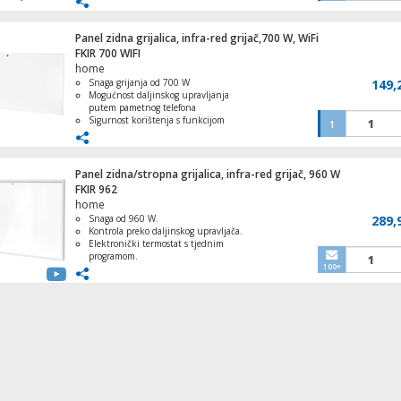
TUYA aplikacije
Tajmer za isključivanje može podesiti
svaki sat do 24 sata
Panel zidna grijalica, infra-red grijač,700 W, WiFi
Zaštita od pregrijavanja i prevrtanja
FKIR 700 WIFI
garantuje pouzdan rad
home
Pegla na paru, 2200 W
Snaga grijanja od 700 W
149,
Mogućnost daljinskog upravljanja
putem pametnog telefona
Sigurnost korištenja s funkcijom
1
automatskog isključivanja u slučaju
pregrijavanja
Dimenzije 1200 x 600 x 55 mm, što
Kuhalo za vodu, zapremina 2.0 l, 1500 
omogućava montažu u malim
Panel zidna/stropna grijalica, infra-red grijač, 960 W
prostorima
FKIR 962
Opremljen ugljičnim kristalima za
home
učinkovitije zagrijavanje prostora
Snaga od 960 W.
289,
Kontrola preko daljinskog upravljača.
Elektronički termostat s tjednim
Plafonjera, LED, 12W
programom.
100+
Detekcija otvorenog prozora i
automatsko isključivanje.
Idealna za prostorije do 14 m².
Kožni novčanik, držač za iPhone, magnet
MagSafe