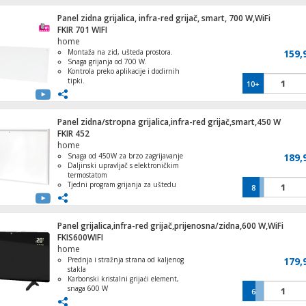
uređajima
Panel zidna grijalica, infra-red grijač, smart, 700 W,WiFi
Ventilator stupni, 40W, LED zaslon, 80°
FKIR 701 WIFI
oscilacija
home
Montaža na zid, ušteda prostora.
159,
Snaga grijanja od 700 W.
Kontrola preko aplikacije i dodirnih
tipki.
10+
Sigurna infracrvena ploča za grijanje.
Tjedni timer, elektronički termostat,
detektor otvorenog prozora.
Panel zidna/stropna grijalica,infra-red grijač,smart,450 W
FKIR 452
home
Snaga od 450W za brzo zagrijavanje
189,
Daljinski upravljač s elektroničkim
termostatom
Tjedni program grijanja za uštedu
8
energije
Automatsko isključivanje u slučaju
pregrijavanja
Kombinacija infracrvenih panela i
Panel grijalica,infra-red grijač,prijenosna/zidna,600 W,WiFi
klasičnog načina grijanja.
FKIS600WIFI
home
Prednja i stražnja strana od kaljenog
179,
stakla
Wireless Mesh Router, Dual BAND, up to
Karbonski kristalni grijaći element,
Mbps
snaga 600 W
6
Veliki LED zaslon (s mogućnošću