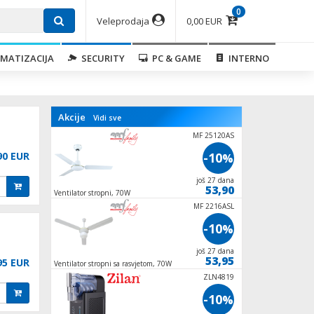
0
Veleprodaja
0,00 EUR
MATIZACIJA
SECURITY
PC & GAME
INTERNO
Akcije
Vidi sve
IM1200
MF 25120AS
90 EUR
-10
-10
%
%
još 6 dana
još 27 dana
77,35
53,90
h,
Ventilator stropni, 70W
Aparat za led - Ledom
100W
GELATO-500
MF 2216ASL
-20
-10
%
%
još 19 dana
još 27 dana
111,90
53,95
95 EUR
et 1
Ventilator stropni sa rasvjetom, 70W
Aparat za sladoled s
lit., 90W
ZLN1117
ZLN4819
-10
-10
%
%