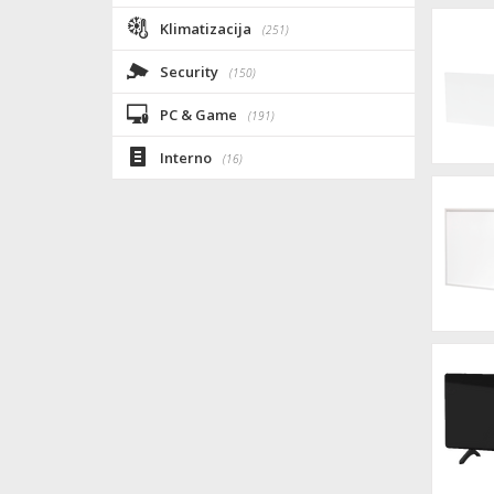
Klimatizacija
(251)
Security
(150)
PC & Game
(191)
Interno
(16)