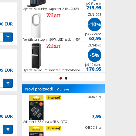
još 27 dana
još 8 dana
89,95
215,95
Aparat za slushy, kapacitet 2 lit., 200W
Ventilator stupni, 4
oscilacija
ZLN1078
-10
90 EUR
%
još 27 dana
62,95
Ventilator stupni, 50W, LED zaslon, 45°
oscilacija
ZLN4670
-5
%
još 19 dana
170,95
95 EUR
Aparat za vodu/dispenzer, toplo/hladno,
500/85W
Novi proizvodi
Vidi sve
WL-WN535K3
C480A 3 pc
152,60
7,95
90 EUR
 1167
Adapter USB C na USB A, OTG
Stolni nosač za TV p
ZLN8856
C480C 3 pc