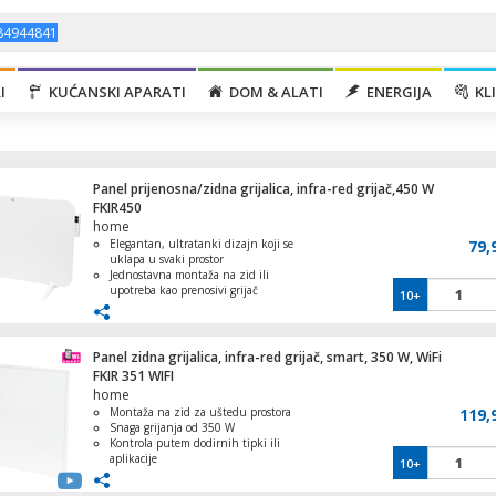
I
KUĆANSKI APARATI
DOM & ALATI
ENERGIJA
KLI
Panel prijenosna/zidna grijalica, infra-red grijač,450 W
FKIR450
home
Elegantan, ultratanki dizajn koji se
79,
uklapa u svaki prostor
Jednostavna montaža na zid ili
upotreba kao prenosivi grijač
10+
Aparat za led - Ledomat, 1.1 lit, 10kg/24 
Višestruki načini upravljanja – dodir,
100W
daljinski, Wi-Fi aplikacija
Precizan digitalni termostat i ECO
režim
Panel zidna grijalica, infra-red grijač, smart, 350 W, WiFi
Tihi rad, siguran i praktičan za svaku
FKIR 351 WIFI
prostoriju
home
Montaža na zid za uštedu prostora
119,
Aparat za sladoled s kompresorom, kapacit
Snaga grijanja od 350 W
lit., 90W
Kontrola putem dodirnih tipki ili
aplikacije
10+
Infracrvena ploča za sigurnu upotrebu
Kompatibilna s Android i iOS