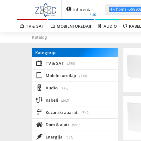
Infocentar
EUR
TV & SAT
MOBILNI UREĐAJI
AUDIO
KABEL
Katalog
Kategorije
TV & SAT
(295)
Mobilni uređaji
(338)
Audio
(142)
Kabeli
(262)
Kućanski aparati
(549)
Dom & alati
(605)
Energija
(581)